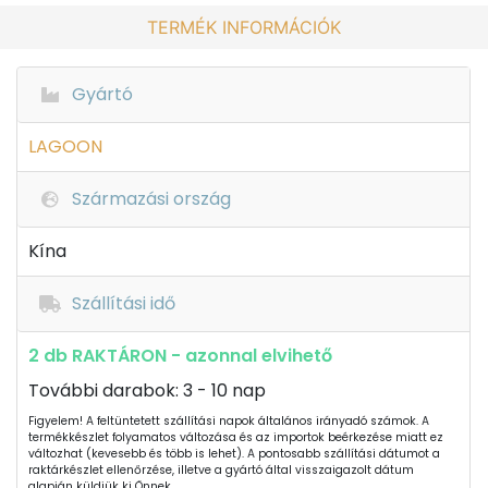
TERMÉK INFORMÁCIÓK
Gyártó
LAGOON
Származási ország
Kína
Szállítási idő
2 db RAKTÁRON - azonnal elvihető
További darabok: 3 - 10 nap
Figyelem! A feltüntetett szállítási napok általános irányadó számok. A
termékkészlet folyamatos változása és az importok beérkezése miatt ez
változhat (kevesebb és több is lehet). A pontosabb szállítási dátumot a
raktárkészlet ellenőrzése, illetve a gyártó által visszaigazolt dátum
alapján küldjük ki Önnek.