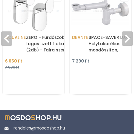
AQUALINE
ZERO - Fürdőszobai
DEANTE
SPACE-SAVER LUX -
fogas szett 1 akasztóval
Helytakarékos
(2db) - Falra szerelhető -
mosdószifon,
Krómozott
teleszkópos - Fehér
6 650 Ft
7 290 Ft
7 000 Ft
M
OSDO
S
HOP
.
HU
rendeles@mosdoshop.hu