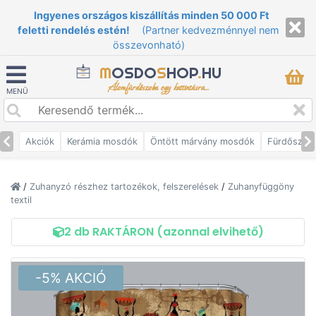
Ingyenes országos kiszállítás minden 50 000 Ft
feletti rendelés estén!
(Partner kedvezménnyel nem
összevonható)
M
OSDO
S
HOP
.
HU
Álomfürdőszoba egy kattintásra...
MENÜ
Akciók
Kerámia mosdók
Öntött márvány mosdók
Fürdőszob
/
Zuhanyzó részhez tartozékok, felszerelések
/
Zuhanyfüggöny
textil
2 db RAKTÁRON (azonnal elvihető)
-5% AKCIÓ