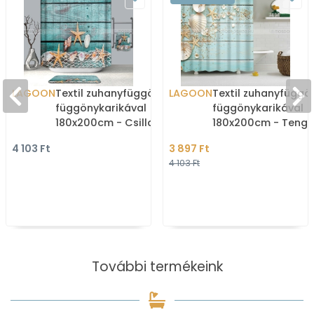
LAGOON
Textil zuhanyfüggöny
LAGOON
Textil zuhanyfüggö
függönykarikával
függönykarikával
180x200cm - Csillagok és
180x200cm - Tenge
kagylók a hálóban
csillagok és kagyló
4 103 Ft
3 897 Ft
stégen
4 103 Ft
További termékeink