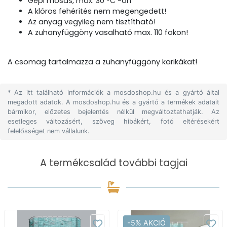
Gépi mosás, max. 30 °C -on
A klóros fehérítés nem megengedett!
Az anyag vegyileg nem tisztítható!
A zuhanyfüggöny vasalható max. 110 fokon!
A csomag tartalmazza a zuhanyfüggöny karikákat!
* Az itt található információk a mosdoshop.hu és a gyártó által
megadott adatok. A mosdoshop.hu és a gyártó a termékek adatait
bármikor, előzetes bejelentés nélkül megváltoztathatják. Az
esetleges változásért, szöveg hibákért, fotó eltérésekért
felelősséget nem vállalunk.
A termékcsalád további tagjai
-5% AKCIÓ