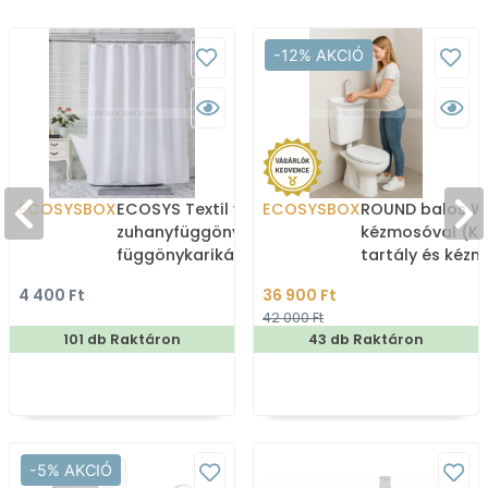
-12% AKCIÓ
ECOSYSBOX
ECOSYS Textil varrott
ECOSYSBOX
ROUND balos WC
zuhanyfüggöny 12db
kézmosóval (K
függönykarikával
tartály és kéz
180x200cm -
4 400 Ft
36 900 Ft
Zuhanyfüggöny textil
42 000 Ft
101 db Raktáron
43 db Raktáron
-5% AKCIÓ