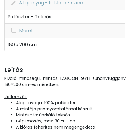
Alapanyag - felülete - színe
Poliészter - Teknős
Méret
180 x 200 cm
Leírás
Kiváló minőségű, mintás LAGOON textil zuhanyfüggöny
180×200 cm-es méretben.
Jellemzői:
Alapanyaga: 100% poliészter
A mintája printnyomtatással készült
Mintázata: úszkáló teknős
Gépi mosás, max. 30 °C -on
A klóros fehérítés nem megengedett!