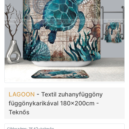
LAGOON
-
Textil zuhanyfüggöny
függönykarikával 180x200cm -
Teknős