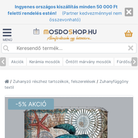
Ingyenes országos kiszállítás minden 50 000 Ft
feletti rendelés estén!
(Partner kedvezménnyel nem
összevonható)
M
OSDO
S
HOP
.
HU
Álomfürdőszoba egy kattintásra...
MENÜ
Akciók
Kerámia mosdók
Öntött márvány mosdók
Fürdőszob
/
Zuhanyzó részhez tartozékok, felszerelések
/
Zuhanyfüggöny
textil
-5% AKCIÓ