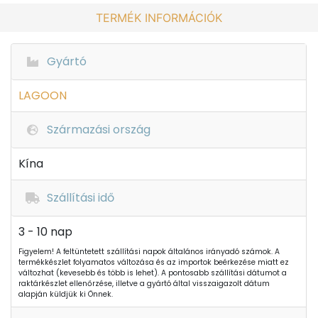
TERMÉK INFORMÁCIÓK
Gyártó
LAGOON
Származási ország
Kína
Szállítási idő
3 - 10 nap
Figyelem! A feltüntetett szállítási napok általános irányadó számok. A
termékkészlet folyamatos változása és az importok beérkezése miatt ez
változhat (kevesebb és több is lehet). A pontosabb szállítási dátumot a
raktárkészlet ellenőrzése, illetve a gyártó által visszaigazolt dátum
alapján küldjük ki Önnek.