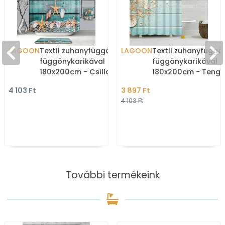
LAGOON
Textil zuhanyfüggöny
LAGOON
Textil zuhanyfüggö
függönykarikával
függönykarikával
180x200cm - Csillagok és
180x200cm - Tenge
kagylók a hálóban
csillagok és kagyló
4 103 Ft
3 897 Ft
stégen
4 103 Ft
További termékeink