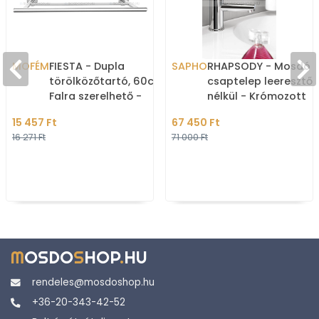
MOFÉM
FIESTA - Dupla
SAPHO
RHAPSODY - Mosdó
törölközőtartó, 60cm -
csaptelep leeresztő
Falra szerelhető -
nélkül - Krómozott
Krómozott
(5502-S)
15 457 Ft
67 450 Ft
16 271 Ft
71 000 Ft
M
OSDO
S
HOP
.
HU
rendeles@mosdoshop.hu
+36-20-343-42-52