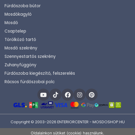
Fürdőszoba bútor
Mosdókagyló
Mosdó
Csaptelep
Törölköző tartó
Mosdó szekrény
Szennyestartós szekrény
Zuhanyfüggöny
Fürdőszoba kiegészítő, felszerelés
Rácsos fürdőszobai polc
Copyright © 2003-2026 ENTERIORCENTER - MOSDOSHOP.HU
Fejlesztette:
KHAM IT
Oldalainkon sütiket (cookie) használunk.