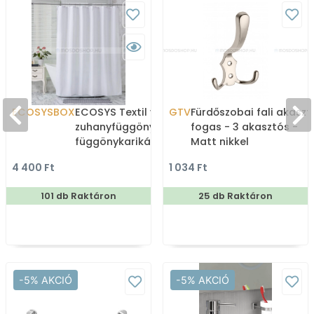
ECOSYSBOX
ECOSYS Textil varrott
GTV
Fürdőszobai fali akaszt
zuhanyfüggöny 12db
fogas - 3 akasztós -
függönykarikával
Matt nikkel
180x200cm -
4 400 Ft
1 034 Ft
Zuhanyfüggöny textil
101 db Raktáron
25 db Raktáron
-5% AKCIÓ
-5% AKCIÓ