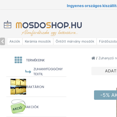
Ingyenes országos kiszállít
M
OSDO
S
HOP
.
HU
Álomfürdőszoba egy kattintásra...
Akciók
Kerámia mosdók
Öntött márvány mosdók
Fürdőszob
/
Zuhanyzó r
TERMÉKEINK
ZUHANYFÜGGÖNY
ADAT
TEXTIL
RAKTÁRON
-5% A
AKCIÓK