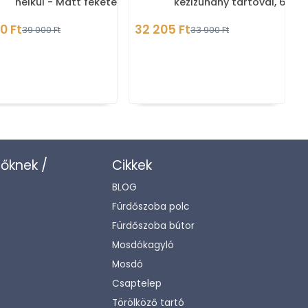
nélkül - Matt fekete
kézizuhany tartóval, 65 c
- Krómozott (104114112)
0 Ft
32 205 Ft
1
39 000 Ft
33 900 Ft
zőknek /
Cikkek
BLOG
Fürdőszoba polc
Fürdőszoba bútor
Mosdókagyló
Mosdó
Csaptelep
Törölköző tartó