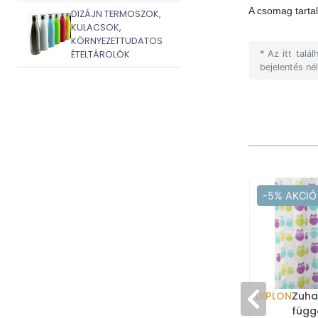
A csomag tarta
DIZÁJN TERMOSZOK,
KULACSOK,
KÖRNYEZETTUDATOS
ÉTELTÁROLÓK
* Az itt tal
bejelentés né
-5% AKCIÓ
DIPLON
Zuha
függ