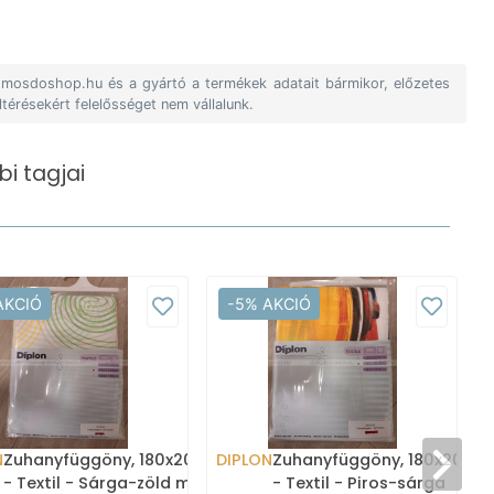
A mosdoshop.hu és a gyártó a termékek adatait bármikor, előzetes
ltérésekért felelősséget nem vállalunk.
i tagjai
AKCIÓ
-5% AKCIÓ
N
Zuhanyfüggöny, 180x200cm
DIPLON
Zuhanyfüggöny, 180x200c
- Textil - Sárga-zöld mintás
- Textil - Piros-sárga