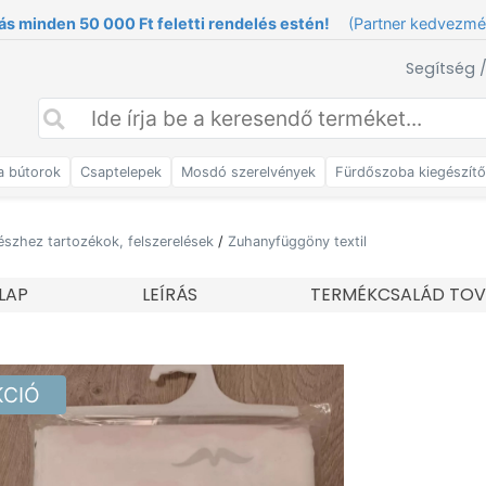
ás minden 50 000 Ft feletti rendelés estén!
(Partner kedvezm
Segítség 
a bútorok
Csaptelepek
Mosdó szerelvények
Fürdőszoba kiegészít
észhez tartozékok, felszerelések
/
Zuhanyfüggöny textil
LAP
LEÍRÁS
TERMÉKCSALÁD TOV
KCIÓ