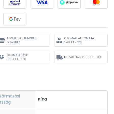
ÁTVÉTEL BOLTUNKBAN:
CSOMAG AUTOMATA:
INGYENES
1 417 FT - TÓL
CSOMAGPONT:
KISZÁLLÍTÁS:
2 106 FT - TÓL
1 684 FT - TÓL
zármazási
Kína
rszág