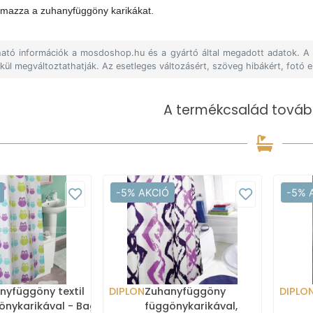
lmazza a zuhanyfüggöny karikákat.
álható információk a mosdoshop.hu és a gyártó által megadott adatok. 
lkül megváltoztathatják. Az esetleges változásért, szöveg hibákért, fotó e
A termékcsalád tovább
-5% AKCIÓ
-5% 
nyfüggöny textil
DIPLON
Zuhanyfüggöny
DIPLO
önykarikával - Bagoly
függönykarikával,