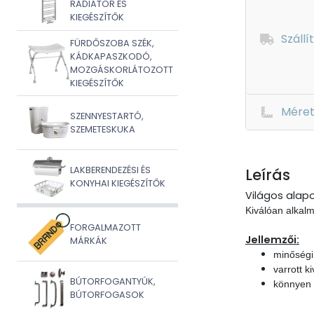
RADIÁTOR ÉS
KIEGÉSZÍTŐK
Szállí
FÜRDŐSZOBA SZÉK,
KÁDKAPASZKODÓ,
MOZGÁSKORLÁTOZOTT
KIEGÉSZÍTŐK
Mére
SZENNYESTARTÓ,
SZEMETESKUKA
LAKBERENDEZÉSI ÉS
Leírás
KONYHAI KIEGÉSZÍTŐK
Világos alapo
Kiválóan alkal
FORGALMAZOTT
Jellemzői:
MÁRKÁK
minőségi 
varrott ki
BÚTORFOGANTYÚK,
könnyen 
BÚTORFOGASOK