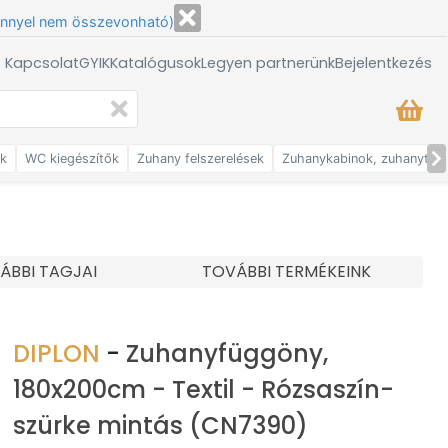
énnyel nem összevonható)
/ Kapcsolat
GYIK
Katalógusok
Legyen partnerünk
Bejelentkezés
ők
WC kiegészítők
Zuhany felszerelések
Zuhanykabinok, zuhanytálc
ÁBBI TAGJAI
TOVÁBBI TERMÉKEINK
DIPLON
-
Zuhanyfüggöny,
180x200cm - Textil - Rózsaszín-
szürke mintás (CN7390)