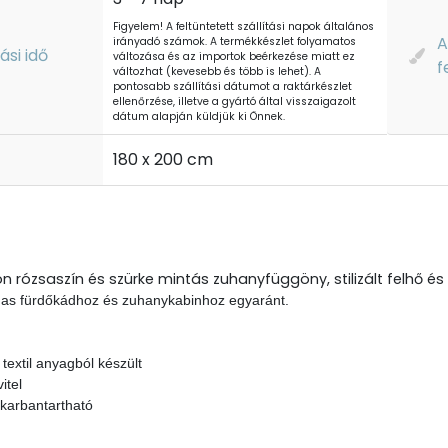
Figyelem! A feltüntetett szállítási napok általános
A
irányadó számok. A termékkészlet folyamatos
tási idő
változása és az importok beérkezése miatt ez
f
változhat (kevesebb és több is lehet). A
pontosabb szállítási dátumot a raktárkészlet
ellenőrzése, illetve a gyártó által visszaigazolt
dátum alapján küldjük ki Önnek.
t
180 x 200 cm
n rózsaszín és szürke mintás zuhanyfüggöny, stilizált felhő é
mas fürdőkádhoz és zuhanykabinhoz egyaránt.
textil anyagból készült
vitel
karbantartható