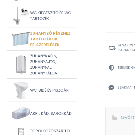
WC KIEGÉSZÍTŐ ÉS WC
TARTOZÉK
ZUHANYZÓ RÉSZHEZ
TARTOZÉKOK,
FELSZERELÉSEK
14 NAPOS 
GARANCI
ZUHANYKABIN,
ZUHANYAJTÓ,
ZUHANYFAL,
TERMÉK G
ZUHANYTÁLCA
SZAKMAI 
WC, BIDÉ ÉS PISZOÁR
AKRIL KÁD, SAROKKÁD
Gyárt
TÖRÖLKÖZŐSZÁRÍTÓ