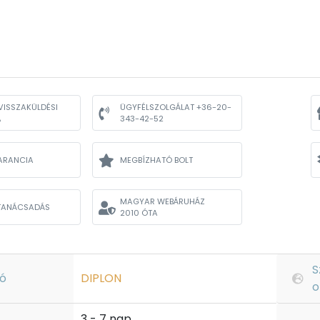
VISSZAKÜLDÉSI
ÜGYFÉLSZOLGÁLAT +36-20-
A
343-42-52
ARANCIA
MEGBÍZHATÓ BOLT
MAGYAR WEBÁRUHÁZ
TANÁCSADÁS
2010 ÓTA
S
ó
DIPLON
o
3 - 7 nap