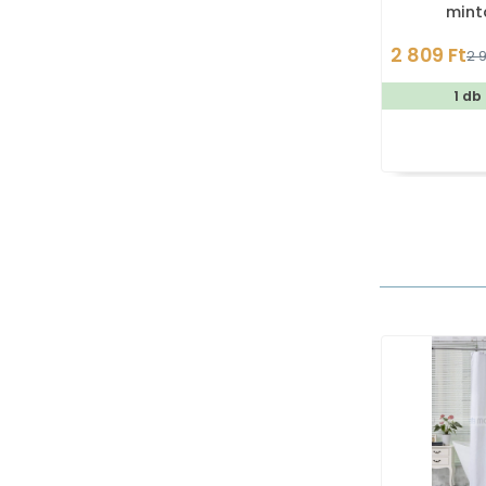
mint
2 809 Ft
2 9
1 db