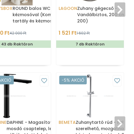
YSBOX
ROUND balos WC tartály
LAGOON
Zuhany gégecső -
kézmosóval (Kombi WC
Vandálbiztos, 200 cm (F1
tartály és kézmosó)
200)
0 Ft
1 521 Ft
42 000 Ft
1 602 Ft
43 db Raktáron
7 db Raktáron
AKCIÓ
-5% AKCIÓ
INE
DAPHNE - Magasított, álló
BEMETA
Zuhanytartó rúd - Falra
mosdó csaptelep, leeresztő
szerelhető, mozgatható