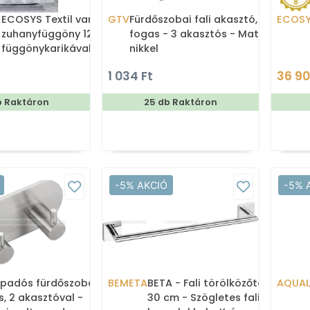
X
ECOSYS Textil varrott
GTV
Fürdőszobai fali akasztó,
ECOS
zuhanyfüggöny 12db
fogas - 3 akasztós - Matt
függönykarikával
nikkel
180x200cm -
1 034 Ft
36 90
Zuhanyfüggöny textil
b Raktáron
25 db Raktáron
-5% AKCIÓ
-5% 
padós fürdőszobai
BEMETA
BETA - Fali törölközőtartó -
AQUAL
, 2 akasztóval -
30 cm - Szögletes fali tartó