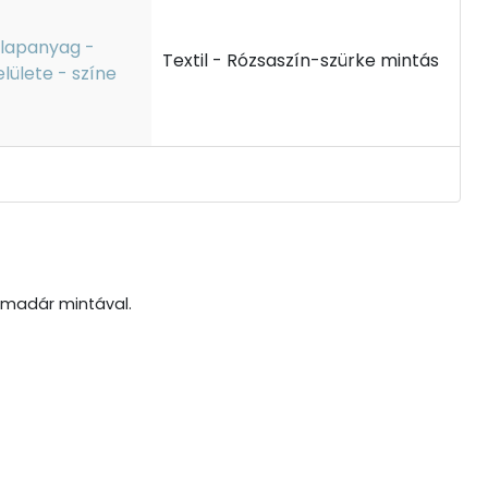
lapanyag -
Textil - Rózsaszín-szürke mintás
elülete - színe
s madár mintával.