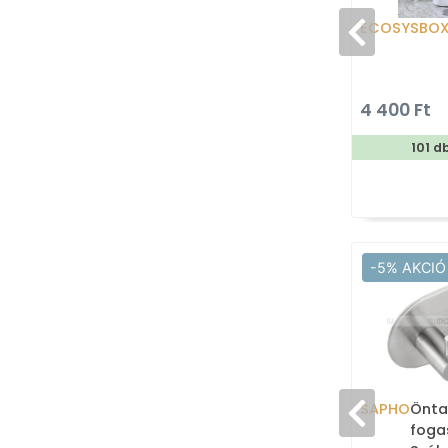
ECOSYSBO
4 400 Ft
101 d
-5% AKCIÓ
SAPHO
Önta
fogas