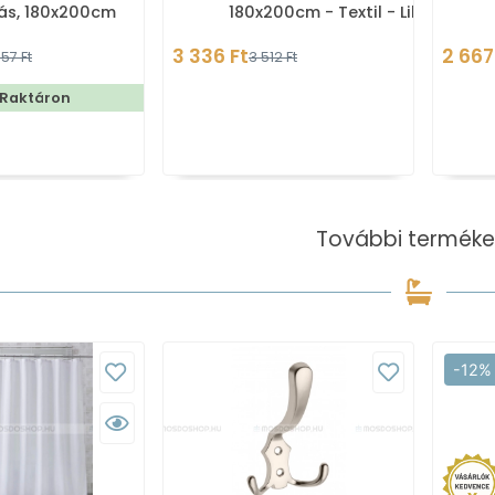
ás, 180x200cm
180x200cm - Textil - Lila-
fehér hullám mintás
3 336 Ft
2 667
57 Ft
3 512 Ft
(CN7339)
 Raktáron
További terméke
-12%