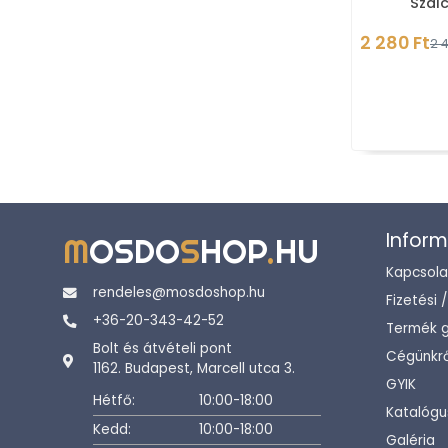
Szál
acél
2 280 Ft
2 4
Inform
M
OSDO
S
HOP
.
HU
Kapcsola
rendeles@mosdoshop.hu
Fizetési 
+36-20-343-42-52
Termék g
Bolt és átvételi pont
Cégünkrő
1162. Budapest, Marcell utca 3.
GYIK
Hétfő:
10:00-18:00
Katalógu
Kedd:
10:00-18:00
Galéria