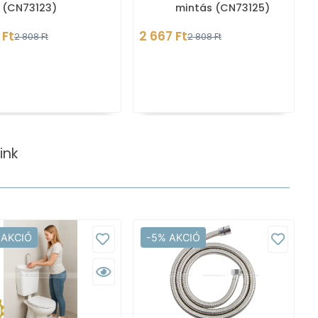
(CN73123)
mintás (CN73125)
 Ft
2 667 Ft
2 808 Ft
2 808 Ft
ink
 AKCIÓ
-5% AKCIÓ