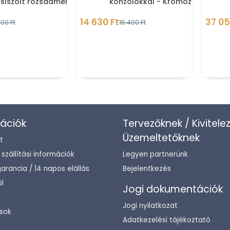
csiszolt rozsdamentes
konzolokkal - Krómozott réz
 (32202)
(132204012)
14 630 Ft
37 05
00 Ft
15 400 Ft
ációk
Tervezőknek / Kivitele
Üzemeltetőknek
t
/ szállítási információk
Legyen partnerünk
arancia / 14 napos elállás
Bejelentkezés
l
Jogi dokumentációk
Jogi nyilatkozat
sok
Adatkezelési tájékoztató