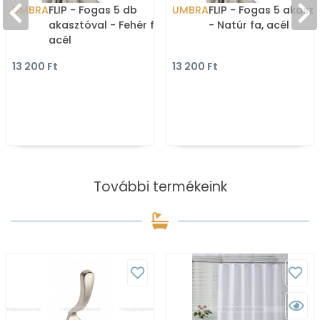
UMBRA
FLIP - Fogas 5 db
UMBRA
FLIP - Fogas 5 akasz
akasztóval - Fehér fa,
- Natúr fa, acél
acél
13 200 Ft
13 200 Ft
További termékeink