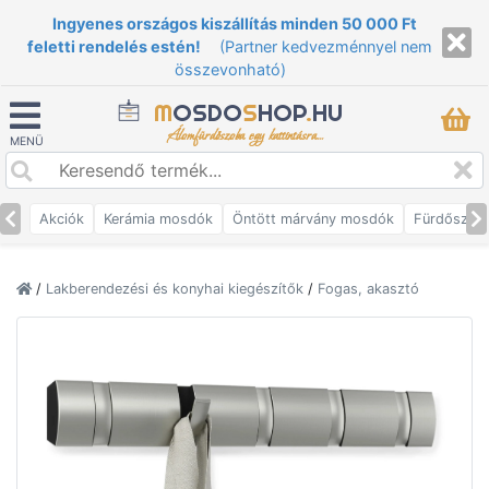
Ingyenes országos kiszállítás minden 50 000 Ft
feletti rendelés estén!
(Partner kedvezménnyel nem
összevonható)
M
OSDO
S
HOP
.
HU
Álomfürdőszoba egy kattintásra...
MENÜ
Akciók
Kerámia mosdók
Öntött márvány mosdók
Fürdőszob
/
Lakberendezési és konyhai kiegészítők
/
Fogas, akasztó