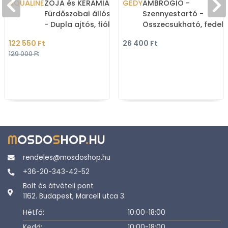
AQUALINE
ZOJA és KERAMIA FRESH -
GEDY
AMBROGIO -
Fürdőszobai állószekrény
Szennyestartó -
- Dupla ajtós, fiókos -
Összecsukható, fedele
184x50 cm - Magasfényű
Műanyag - Bézs
122 550 Ft
26 400 Ft
fehé
129 000 Ft
M
OSDO
S
HOP
.
HU
rendeles@mosdoshop.hu
+36-20-343-42-52
Bolt és átvételi pont
1162. Budapest, Marcell utca 3.
Hétfő:
10:00-18:00
Kedd:
10:00-18:00