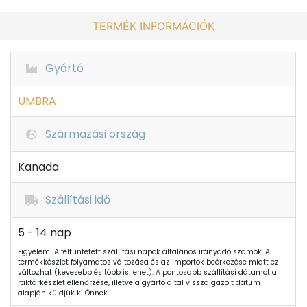
TERMÉK INFORMÁCIÓK
Gyártó
UMBRA
Származási ország
Kanada
Szállítási idő
5 - 14 nap
Figyelem! A feltüntetett szállítási napok általános irányadó számok. A
termékkészlet folyamatos változása és az importok beérkezése miatt ez
változhat (kevesebb és több is lehet). A pontosabb szállítási dátumot a
raktárkészlet ellenőrzése, illetve a gyártó által visszaigazolt dátum
alapján küldjük ki Önnek.