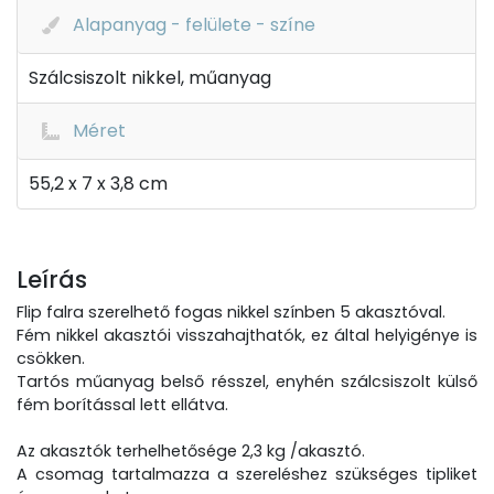
Alapanyag - felülete - színe
Szálcsiszolt nikkel, műanyag
Méret
55,2 x 7 x 3,8 cm
Leírás
Flip falra szerelhető fogas nikkel színben 5 akasztóval.
Fém nikkel akasztói visszahajthatók, ez által helyigénye is
csökken.
Tartós műanyag belső résszel, enyhén szálcsiszolt külső
fém borítással lett ellátva.
Az akasztók terhelhetősége 2,3 kg /akasztó.
A csomag tartalmazza a szereléshez szükséges tipliket