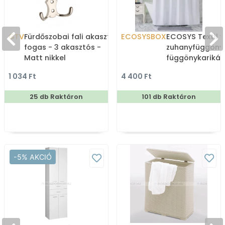
GTV
Fürdőszobai fali akasztó,
ECOSYSBOX
ECOSYS Textil v
fogas - 3 akasztós -
zuhanyfüggöny
Matt nikkel
függönykarikáv
180x200cm -
1 034 Ft
4 400 Ft
Zuhanyfüggöny 
25 db Raktáron
101 db Raktáron
-5% AKCIÓ