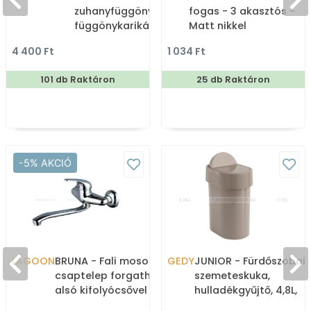
zuhanyfüggöny 12db
fogas - 3 akasztós -
függönykarikával
Matt nikkel
180x200cm -
4 400 Ft
1 034 Ft
Zuhanyfüggöny textil
101 db Raktáron
25 db Raktáron
-5% AKCIÓ
LAGOON
BRUNA - Fali mosogató
GEDY
JUNIOR - Fürdőszobai
csaptelep forgatható,
szemeteskuka,
alsó kifolyócsővel -
hulladékgyűjtő, 4,8L,
Krómozott
billenőfedéllel -