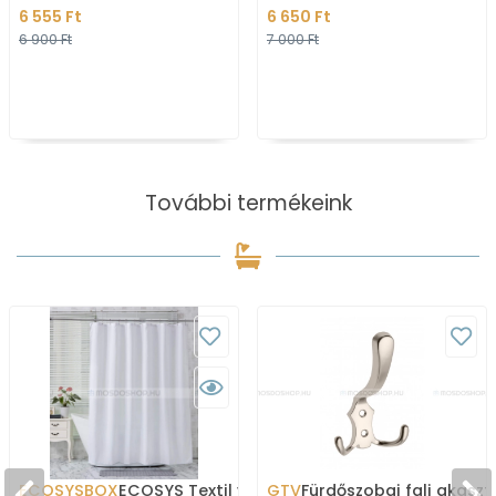
6 555 Ft
6 650 Ft
6 900 Ft
7 000 Ft
További termékeink
ECOSYSBOX
ECOSYS Textil varrott
GTV
Fürdőszobai fali akaszt