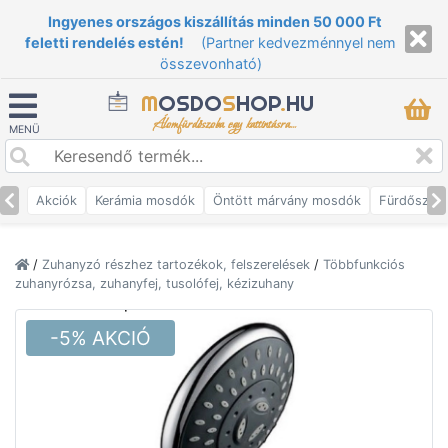
Ingyenes országos kiszállítás minden 50 000 Ft
feletti rendelés estén!
(Partner kedvezménnyel nem
összevonható)
M
OSDO
S
HOP
.
HU
Álomfürdőszoba egy kattintásra...
MENÜ
Akciók
Kerámia mosdók
Öntött márvány mosdók
Fürdőszob
/
Zuhanyzó részhez tartozékok, felszerelések
/
Többfunkciós
zuhanyrózsa, zuhanyfej, tusolófej, kézizuhany
-5% AKCIÓ