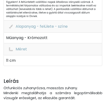
Figyelem! A feltüntetett szállítási napok általános irányadó számok. A
termékkészlet folyamatos változása és az importok beérkezése miatt ez
változhat (kevesebb és több is lehet). A pontosabb szállítási dátumot a
raktárkészlet ellenőrzése, illetve a gyártó által visszaigazolt dátum
alapján küldjük ki Önnek.
Alapanyag - felülete - színe
Műanyag - Krómozott
Méret
11 cm
Leírás
Ötfunkciós zuhanyrózsa, masszázs zuhany.
Mindenki megtalálhatja a számára legoptimálisabb
vízsugár erősséget, az ellazulás garantált.