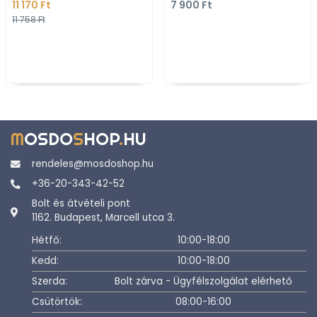
11 170 Ft
7 900 Ft
Szürkésbarna műanya
11 758 Ft
M
OSDO
S
HOP
.
HU
rendeles@mosdoshop.hu
+36-20-343-42-52
Bolt és átvételi pont
1162. Budapest, Marcell utca 3.
Hétfő:
10:00-18:00
Kedd:
10:00-18:00
Szerda:
Bolt zárva - Ügyfélszolgálat elérhető
Csütörtök:
08:00-16:00