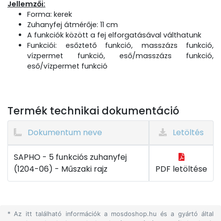
Jellemzői:
Forma: kerek
Zuhanyfej átmérője: 11 cm
A funkciók között a fej elforgatásával válthatunk
Funkciói: esőztető funkció, masszázs funkció,
vízpermet funkció, eső/masszázs funkció,
eső/vízpermet funkció
Termék technikai dokumentáció
Dokumentum neve
Letöltés
SAPHO - 5 funkciós zuhanyfej
(1204-06) - Műszaki rajz
PDF letöltése
* Az itt található információk a mosdoshop.hu és a gyártó által