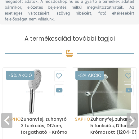
megadott adatok. A mosdoshop.hu és a gyártó a termékek adatait
bármikor, előzetes bejelentés nélkül megváltoztathatják. Az
esetleges változásért, szöveg hibákért, fotó eltérésekért
felelősséget nem vállalunk.
A termékcsalád további tagjai
-5% AKCIÓ
-5% AKCIÓ
SAPHO
Zuhanyfej, zuhanyrózsa -
SAPHO
Zuhanyfej, zuhanyróz
3 funkciós, D12cm,
5 funkciós, D11cm -
forgatható - Krómozott
Krómozott (1204-05
(1204-32)