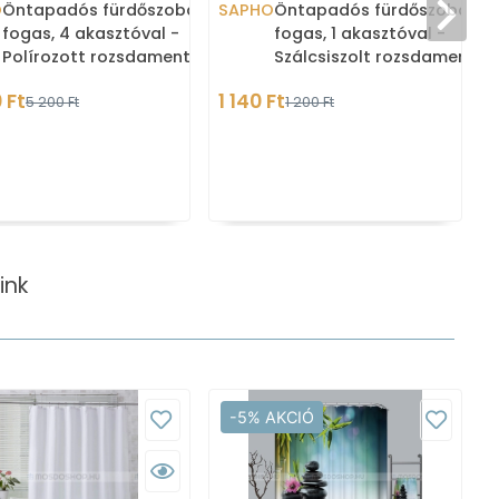
O
Öntapadós fürdőszobai
SAPHO
Öntapadós fürdőszobai
fogas, 4 akasztóval -
fogas, 1 akasztóval -
Polírozott rozsdamentes
Szálcsiszolt rozsdamentes
acél (31204)
acél (32201)
 Ft
1 140 Ft
5 200 Ft
1 200 Ft
ink
-5% AKCIÓ