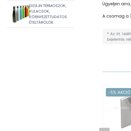
Ügyeljen arra
DIZÁJN TERMOSZOK,
KULACSOK,
A csomag a 3
KÖRNYEZETTUDATOS
ÉTELTÁROLÓK
* Az itt tal
bejelentés né
-5% AKCIÓ