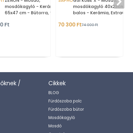
IT
ZENON - Mosdó,
SAPHO
GSI KUBE X - Mosdó,
mosdókagyló - Kerámia,
mosdókagyló 40x23cm,
65x47 cm - Bútorra, falra
balos - Kerámia, ExtraGlaz
szerelhető
bevonattal - Pultra, bútor
0 Ft
70 300 Ft
74 000 Ft
ül
zőknek /
Cikkek
BLOG
Fürdőszoba polc
Fürdőszoba bútor
Mosdókagyló
Mosdó