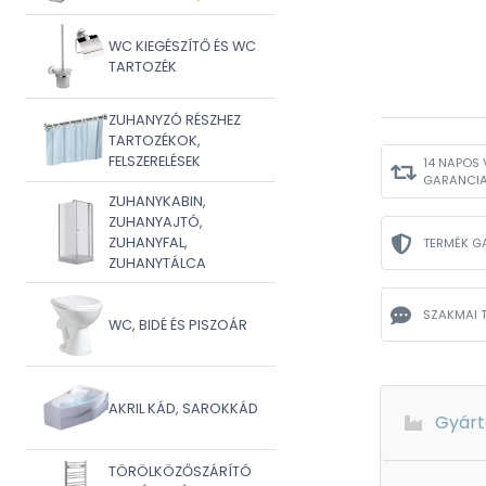
WC KIEGÉSZÍTŐ ÉS WC
TARTOZÉK
ZUHANYZÓ RÉSZHEZ
TARTOZÉKOK,
FELSZERELÉSEK
14 NAPOS 
GARANCI
ZUHANYKABIN,
ZUHANYAJTÓ,
ZUHANYFAL,
TERMÉK G
ZUHANYTÁLCA
SZAKMAI 
WC, BIDÉ ÉS PISZOÁR
AKRIL KÁD, SAROKKÁD
Gyárt
TÖRÖLKÖZŐSZÁRÍTÓ