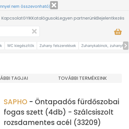
énnyel nem összevonható)
/ Kapcsolat
GYIK
Katalógusok
Legyen partnerünk
Bejelentkezés
ők
WC kiegészítők
Zuhany felszerelések
Zuhanykabinok, zuhanytálc
ÁBBI TAGJAI
TOVÁBBI TERMÉKEINK
SAPHO
-
Öntapadós fürdőszobai
fogas szett (4db) - Szálcsiszolt
rozsdamentes acél (33209)