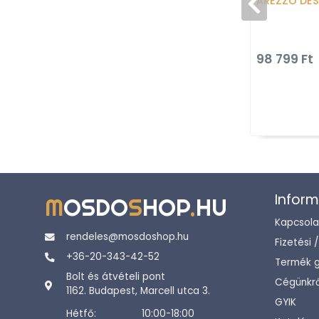
AREZZO DES
98 799 Ft
Inform
M
OSDO
S
HOP
.
HU
Kapcsola
rendeles@mosdoshop.hu
Fizetési 
+36-20-343-42-52
Termék g
Bolt és átvételi pont
Cégünkrő
1162. Budapest, Marcell utca 3.
GYIK
Hétfő:
10:00-18:00