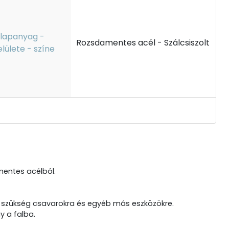
lapanyag -
Rozsdamentes acél - Szálcsiszolt
elülete - színe
amentes acélból.
cs szükség csavarokra és egyéb más eszközökre.
y a falba.