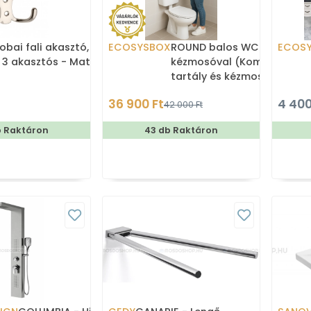
obai fali akasztó,
ECOSYSBOX
ROUND balos WC tartály
ECOS
 3 akasztós - Matt
kézmosóval (Kombi WC
tartály és kézmosó)
36 900 Ft
4 400
42 000 Ft
b Raktáron
43 db Raktáron