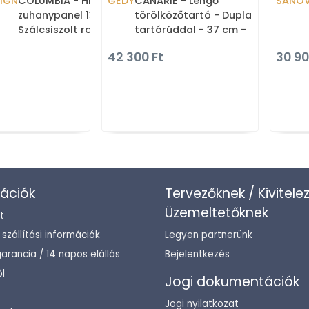
IGN
COLUMBIA - Hidromasszázs
GEDY
CANARIE - Lengő
SANOV
zuhanypanel 130x20cm -
törölközőtartó - Dupla
Szálcsiszolt rozsdamentes
tartórúddal - 37 cm -
acél
Krómozott fém
42 300 Ft
30 90
ációk
Tervezőknek / Kivitele
Üzemeltetőknek
t
/ szállítási információk
Legyen partnerünk
arancia / 14 napos elállás
Bejelentkezés
l
Jogi dokumentációk
Jogi nyilatkozat