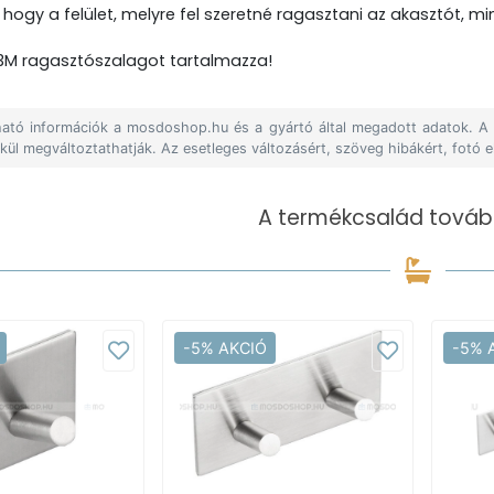
, hogy a felület, melyre fel szeretné ragasztani az akasztót, m
M ragasztószalagot tartalmazza!
álható információk a mosdoshop.hu és a gyártó által megadott adatok. 
lkül megváltoztathatják. Az esetleges változásért, szöveg hibákért, fotó e
A termékcsalád tovább
-5% AKCIÓ
-5% 