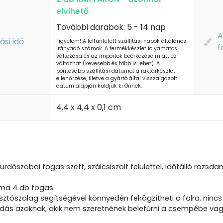
elvihető
További darabok: 5 - 14 nap
A
tási idő
Figyelem! A feltüntetett szállítási napok általános
f
irányadó számok. A termékkészlet folyamatos
változása és az importok beérkezése miatt ez
változhat (kevesebb és több is lehet). A
pontosabb szállítási dátumot a raktárkészlet
ellenőrzése, illetve a gyártó által visszaigazolt
dátum alapján küldjük ki Önnek.
t
4,4 x 4,4 x 0,1 cm
rdőszobai fogas szett, szálcsiszolt felülettel, időtálló rozsd
lma 4 db fogas.
sztószalag segítségével könnyedén felrögzítheti a falra, nin
ldás azoknak, akik nem szeretnének belefúrni a csempébe vag