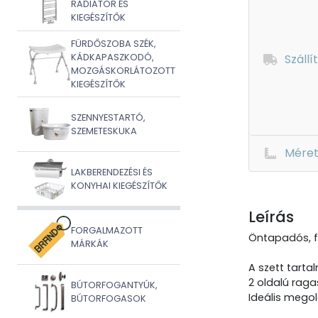
RADIÁTOR ÉS
KIEGÉSZÍTŐK
FÜRDŐSZOBA SZÉK,
Szállí
KÁDKAPASZKODÓ,
MOZGÁSKORLÁTOZOTT
KIEGÉSZÍTŐK
SZENNYESTARTÓ,
SZEMETESKUKA
Mére
LAKBERENDEZÉSI ÉS
KONYHAI KIEGÉSZÍTŐK
Leírás
FORGALMAZOTT
Öntapadós, fü
MÁRKÁK
A szett tarta
2 oldalú raga
BÚTORFOGANTYÚK,
Ideális mego
BÚTORFOGASOK