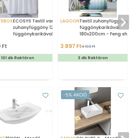
YSBOX
ECOSYS Textil varrott
LAGOON
Textil zuhanyfüggöny
zuhanyfüggöny 12db
függönykarikával
függönykarikával
180x200cm - Feng shui
180x200cm -
rózsaszín virággal
 Ft
3 897 Ft
4 103 Ft
Zuhanyfüggöny textil
101 db Raktáron
3 db Raktáron
-5% AKCIÓ