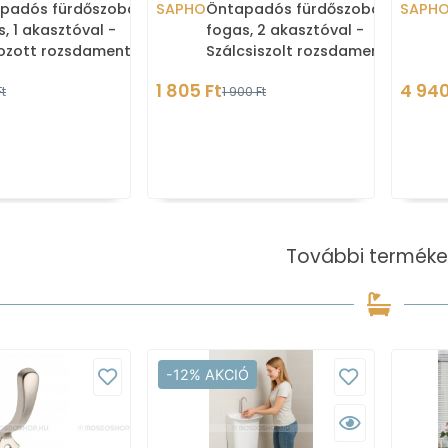
padós fürdőszobai
SAPHO
Öntapadós fürdőszobai
SAPH
, 1 akasztóval -
fogas, 2 akasztóval -
rozott rozsdamentes
Szálcsiszolt rozsdamentes
(31201)
acél (31202)
1 805 Ft
4 940
t
1 900 Ft
További terméke
-12% AKCIÓ