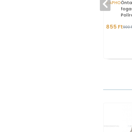
SAPHO
Önta
fogas
Polí
acél 
855 Ft
900 F