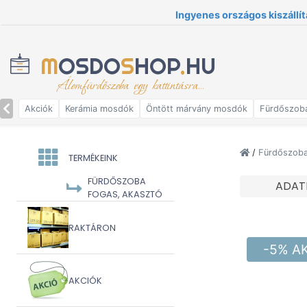
Ingyenes országos kiszállít
M
OSDO
S
HOP
.
HU
Álomfürdőszoba egy kattintásra...
Akciók
Kerámia mosdók
Öntött márvány mosdók
Fürdőszob
/
Fürdőszoba 
TERMÉKEINK
FÜRDŐSZOBA
ADAT
FOGAS, AKASZTÓ
RAKTÁRON
-5% A
AKCIÓK