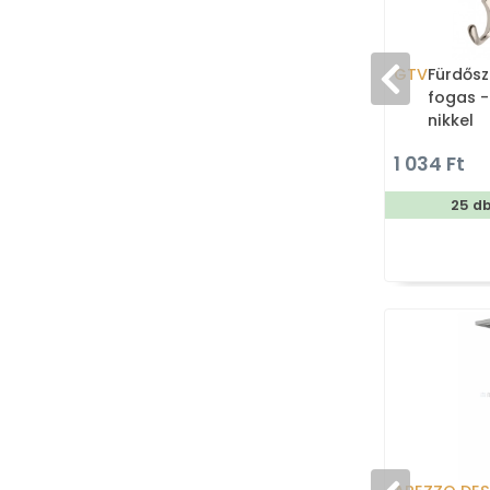
GTV
Fürdősz
fogas -
nikkel
1 034 Ft
25 d