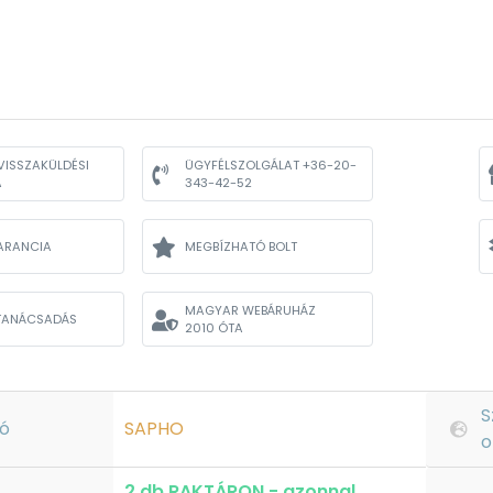
VISSZAKÜLDÉSI
ÜGYFÉLSZOLGÁLAT +36-20-
A
343-42-52
ARANCIA
MEGBÍZHATÓ BOLT
MAGYAR WEBÁRUHÁZ
TANÁCSADÁS
2010 ÓTA
S
ó
SAPHO
o
2 db RAKTÁRON - azonnal