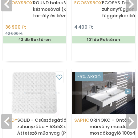
ECOSYSBOX
ROUND balos WC tartály
ECOSYSBOX
ECOSYS Textil v
kézmosóval (Kombi WC
zuhanyfüggöny
tartály és kézmosó)
függönykarikáv
180x200cm -
36 900 Ft
4 400 Ft
Zuhanyfüggöny 
42 000 Ft
43 db Raktáron
101 db Raktáron
-5% AKCIÓ
GEDY
SOLID - Csúszásgátló
SAPHO
ORINOKO - Öntött
zuhanyzóba - 53x53 cm -
márvány mosdó,
Áttetsző műanyag (PVC)
mosdókagyló 100x42