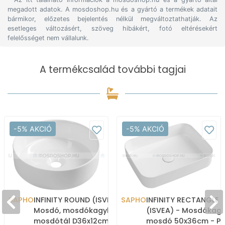
megadott adatok. A mosdoshop.hu és a gyártó a termékek adatait
bármikor, előzetes bejelentés nélkül megváltoztathatják. Az
esetleges változásért, szöveg hibákért, fotó eltérésekért
felelősséget nem vállalunk.
A termékcsalád további tagjai
-5% AKCIÓ
-5% AKCIÓ
SAPHO
INFINITY ROUND (ISVEA) -
SAPHO
INFINITY RECTANGLE
Mosdó, mosdókagyló,
(ISVEA) - Mosdókagy
mosdótál D36x12cm -
mosdó 50x36cm - Pul