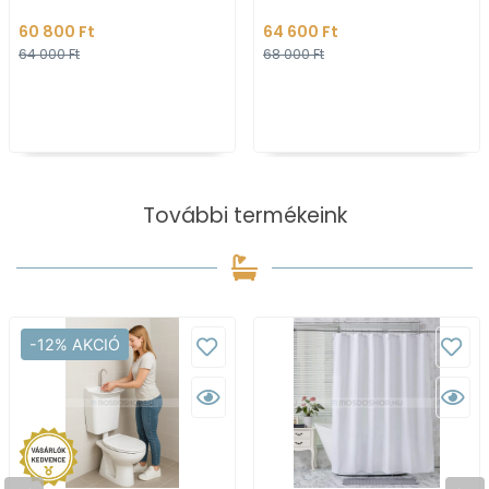
Fehér kerámia - Pultra,
bútorra szerelhető -
60 800 Ft
64 600 Ft
bútorra ültethető
Kerámia
64 000 Ft
68 000 Ft
További termékeink
-12% AKCIÓ