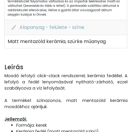
termékkészlet folyamatos változása és az importok beérkezése miatt ez
változhat (kevesebb és több is lehet). A pontosabb szállítási dátumot a
raktárkészlet ellenőrzése, illetve a gyártó által visszaigazolt dátum
alapján küldjük ki Önnek.
Alapanyag - felülete - színe
Matt mentazöld kerámia, szürke műanyag
Leírás
Mosdó lefolyó click-clack rendszerrel, kerámia fedéllel. A
lefolyó a fedél lenyomásával nyitható-zárható, ezzel
szabályozva a víz lefolyását.
A terméket színazonos, matt mentazöld kerámia
mosdókhoz ajánljuk.
Jellemzői:
Formája: kerek
Kerámia fedél (matt mentazöld színű)