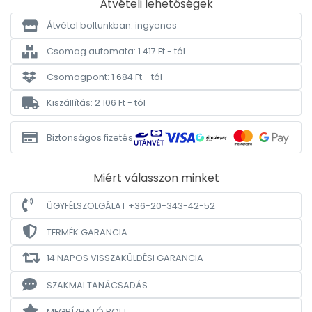
Átvételi lehetőségek
Átvétel boltunkban: ingyenes
Csomag automata: 1 417 Ft - tól
Csomagpont: 1 684 Ft - tól
Kiszállítás: 2 106 Ft - tól
Biztonságos fizetés
Miért válasszon minket
ÜGYFÉLSZOLGÁLAT +36-20-343-42-52
TERMÉK GARANCIA
14 NAPOS VISSZAKÜLDÉSI GARANCIA
SZAKMAI TANÁCSADÁS
MEGBÍZHATÓ BOLT