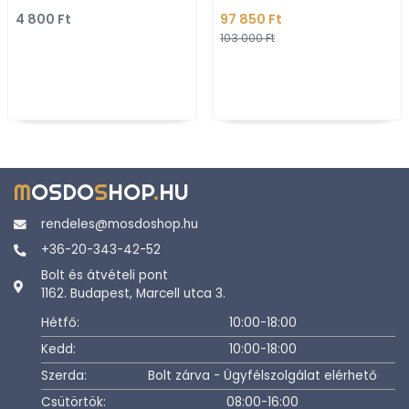
2 csapfurattal - Pult
4 800 Ft
97 850 Ft
bútorra ültethető, fa
103 000 Ft
M
OSDO
S
HOP
.
HU
rendeles@mosdoshop.hu
+36-20-343-42-52
Bolt és átvételi pont
1162. Budapest, Marcell utca 3.
Hétfő:
10:00-18:00
Kedd:
10:00-18:00
Szerda:
Bolt zárva - Ügyfélszolgálat elérhető
Csütörtök:
08:00-16:00