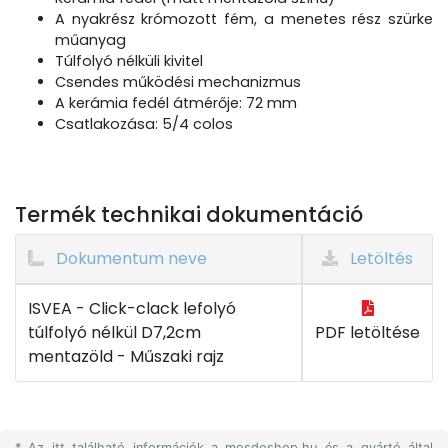
A nyakrész krómozott fém, a menetes rész szürke
műanyag
Túlfolyó nélküli kivitel
Csendes működési mechanizmus
A kerámia fedél átmérője: 72 mm
Csatlakozása: 5/4 colos
Termék technikai dokumentáció
Dokumentum neve
Letöltés
ISVEA - Click-clack lefolyó
túlfolyó nélkül D7,2cm
PDF letöltése
mentazöld - Műszaki rajz
* Az itt található információk a mosdoshop.hu és a gyártó által