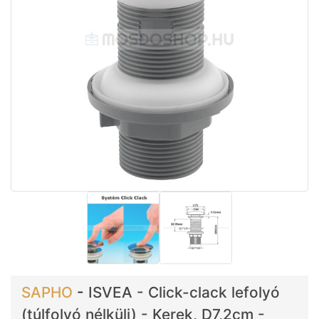
SAPHO
-
ISVEA - Click-clack lefolyó
(túlfolyó nélküli) - Kerek, D7,2cm -