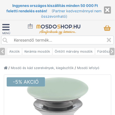
Ingyenes országos kiszállítás minden 50 000 Ft
feletti rendelés estén!
(Partner kedvezménnyel nem
összevonható)
M
OSDO
S
HOP
.
HU
Álomfürdőszoba egy kattintásra...
MENÜ
Akciók
Kerámia mosdók
Öntött márvány mosdók
Fürdőszob
/
Mosdó és kád szerelvények, kiegészítők
/
Mosdó lefolyó
-5% AKCIÓ