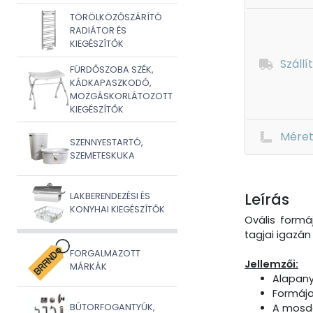
TÖRÖLKÖZŐSZÁRÍTÓ
RADIÁTOR ÉS
KIEGÉSZÍTŐK
Szállí
FÜRDŐSZOBA SZÉK,
KÁDKAPASZKODÓ,
MOZGÁSKORLÁTOZOTT
KIEGÉSZÍTŐK
Mére
SZENNYESTARTÓ,
SZEMETESKUKA
Leírás
LAKBERENDEZÉSI ÉS
KONYHAI KIEGÉSZÍTŐK
Ovális formá
tagjai igazá
FORGALMAZOTT
Jellemzői:
MÁRKÁK
Alapany
Formája
BÚTORFOGANTYÚK,
A mosdó