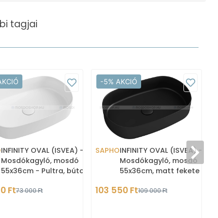
i tagjai
AKCIÓ
-5% AKCIÓ
O
INFINITY OVAL (ISVEA) -
SAPHO
INFINITY OVAL (ISVEA) -
Mosdókagyló, mosdó
Mosdókagyló, mosdó
55x36cm - Pultra, bútorra
55x36cm, matt fekete -
szerelhető - Kerámia
Pultra, bútorra szerelhető 
0 Ft
103 550 Ft
73 000 Ft
109 000 Ft
Kerám