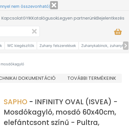
énnyel nem összevonható)
/ Kapcsolat
GYIK
Katalógusok
Legyen partnerünk
Bejelentkezés
ők
WC kiegészítők
Zuhany felszerelések
Zuhanykabinok, zuhanytálc
, mosdókagyló
CHNIKAI DOKUMENTÁCIÓ
TOVÁBBI TERMÉKEINK
SAPHO
-
INFINITY OVAL (ISVEA) -
Mosdókagyló, mosdó 60x40cm,
elefántcsont színű - Pultra,