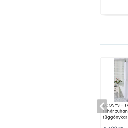
ECOSYS - Te
fehér zuhan
függönykar
180x200cm