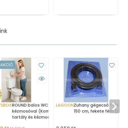
ink
 AKCIÓ
YSBOX
ROUND balos WC tartály
LAGOON
Zuhany gégecső - Flexibili
kézmosóval (Kombi WC
150 cm, fekete fém (ZCSF
tartály és kézmosó)