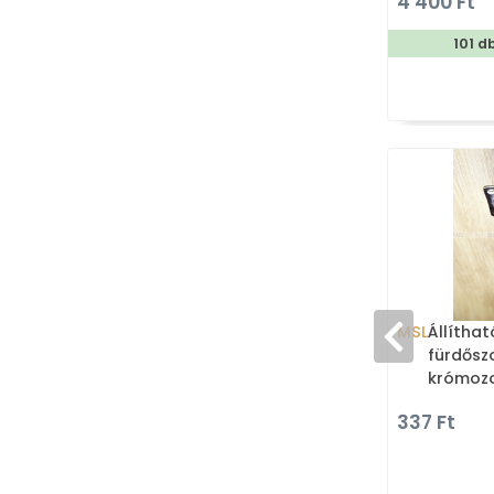
4 400 Ft
101 d
MSL
Állítha
fürdősz
krómozo
hengere
337 Ft