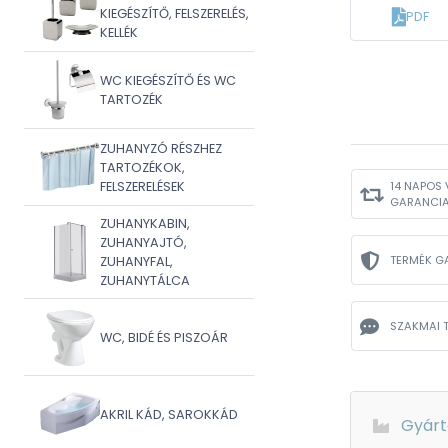
KIEGÉSZÍTŐ, FELSZERELÉS,
PDF
KELLÉK
WC KIEGÉSZÍTŐ ÉS WC
TARTOZÉK
ZUHANYZÓ RÉSZHEZ
TARTOZÉKOK,
FELSZERELÉSEK
14 NAPOS 
GARANCI
ZUHANYKABIN,
ZUHANYAJTÓ,
TERMÉK G
ZUHANYFAL,
ZUHANYTÁLCA
SZAKMAI 
WC, BIDÉ ÉS PISZOÁR
AKRIL KÁD, SAROKKÁD
Gyárt