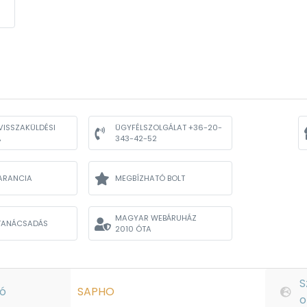
VISSZAKÜLDÉSI
ÜGYFÉLSZOLGÁLAT +36-20-
A
343-42-52
ARANCIA
MEGBÍZHATÓ BOLT
MAGYAR WEBÁRUHÁZ
TANÁCSADÁS
2010 ÓTA
S
ó
SAPHO
o