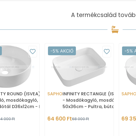
A termékcsalád tovább
-5% AKCIÓ
-5% 
NITY ROUND (ISVEA) -
SAPHO
INFINITY RECTANGLE (ISVEA)
SAPH
ó, mosdókagyló,
- Mosdókagyló, mosdó
ótál D36x12cm - Fehér
50x36cm - Pultra, bútorra
ia - Pultra, bútorra
szerelhető - Kerámia
64 600 Ft
69 35
4 000 Ft
68 000 Ft
thető