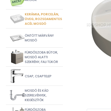
KERÁMIA, PORCELÁN,
ÜVEG, ROZSDAMENTES
ACÉL MOSDÓ
ÖNTÖTT MÁRVÁNY
MOSDÓ
FÜRDŐSZOBA BÚTOR,
MOSDÓ ALATTI
SZEKRÉNY, FALI TÜKÖR
CSAP, CSAPTELEP
MOSDÓ ÉS KÁD
SZERELVÉNYEK,
KIEGÉSZÍTŐK
FÜRDŐSZOBA