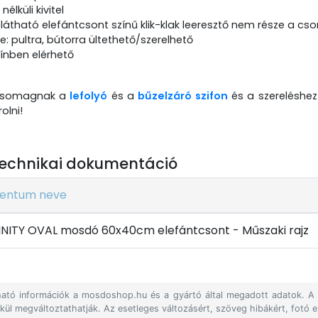
nélküli kivitel
 látható elefántcsont színű klik-klak leeresztő nem része a c
e: pultra, bútorra ültethető/szerelhető
ínben elérhető
 csomagnak a
lefolyó
és a
bűzelzáró szifon
és a szereléshez
olni!
echnikai dokumentáció
entum neve
INITY OVAL mosdó 60x40cm elefántcsont - Műszaki rajz
álható információk a mosdoshop.hu és a gyártó által megadott adatok. 
lkül megváltoztathatják. Az esetleges változásért, szöveg hibákért, fotó e