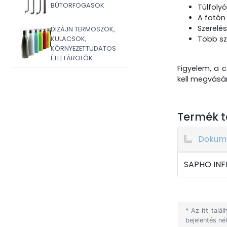
BÚTORFOGASOK
Túlfolyó 
A fotón
Szerelés
DIZÁJN TERMOSZOK,
Több sz
KULACSOK,
KÖRNYEZETTUDATOS
ÉTELTÁROLÓK
Figyelem, a
kell megvásár
Termék t
Dokum
SAPHO INF
* Az itt tal
bejelentés né