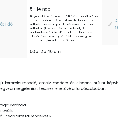
5 - 14 nap
Figyelem! A feltüntetett szállítási napok általános
A
irányadó számok. A termékkészlet folyamatos
tási idő
változása és az importok beérkezése miatt ez
f
változhat (kevesebb és több is lehet). A
pontosabb szállítási dátumot a raktárkészlet
ellenőrzése, illetve a gyártó által visszaigazolt
dátum alapján küldjük ki Önnek.
t
60 x 12 x 40 cm
jú kerámia mosdó, amely modern és elegáns stílust képvis
n egyedi megjelenést tesznek lehetővé a fürdőszobában.
aga: kerámia
: ovális
 1 csapfurattal rendelkezik