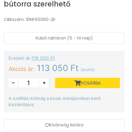
bútorra szerelhető
Cikkszám: 10NF65060-2K
Külső raktáron (5 - 14 nap)
Eredeti ár:
119 000 Ft
113 050 Ft
Akciós ár:
(bruttó)
KOSÁRBA
A szállítási költség a kosár menüpontban kerül
kiszámításra.
Kívánság listára