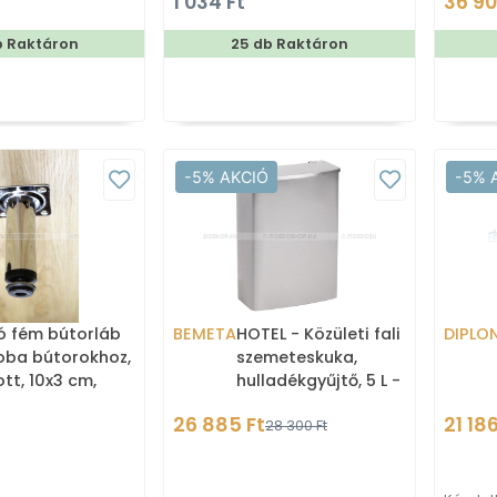
1 034 Ft
36 90
b Raktáron
25 db Raktáron
-5% AKCIÓ
-5% 
tó fém bútorláb
BEMETA
HOTEL - Közületi fali
DIPLO
oba bútorokhoz,
szemeteskuka,
tt, 10x3 cm,
hulladékgyűjtő, 5 L -
s (SZEKLÁBIH100K)
Szálcsiszolt rozsdamentes
26 885 Ft
21 186
28 300 Ft
acél (105115055)