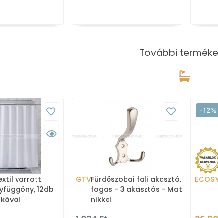
További terméke
-12%
xtil varrott
GTV
Fürdőszobai fali akasztó,
ECOS
yfüggöny, 12db
fogas - 3 akasztós - Matt
ikával
nikkel