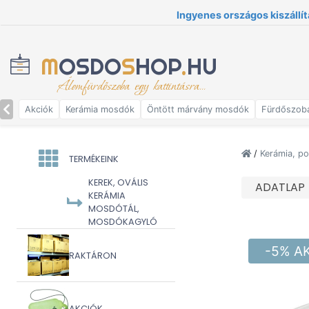
Ingyenes országos kiszállít
M
OSDO
S
HOP
.
HU
Álomfürdőszoba egy kattintásra...
Akciók
Kerámia mosdók
Öntött márvány mosdók
Fürdőszob
/
Kerámia, p
TERMÉKEINK
KEREK, OVÁLIS
ADATLAP
KERÁMIA
MOSDÓTÁL,
MOSDÓKAGYLÓ
-5% A
RAKTÁRON
AKCIÓK