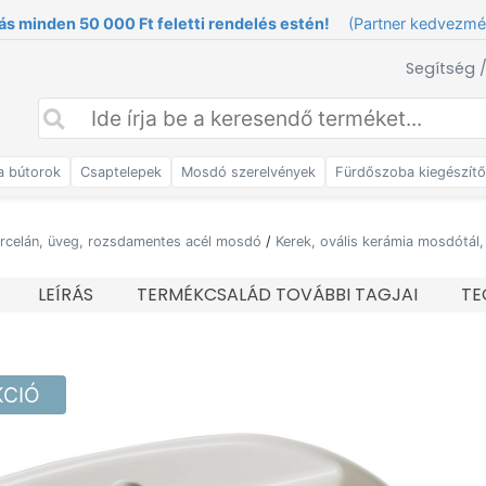
ás minden 50 000 Ft feletti rendelés estén!
(Partner kedvezm
Segítség 
a bútorok
Csaptelepek
Mosdó szerelvények
Fürdőszoba kiegészít
orcelán, üveg, rozsdamentes acél mosdó
/
Kerek, ovális kerámia mosdótál
LEÍRÁS
TERMÉKCSALÁD TOVÁBBI TAGJAI
TE
KCIÓ