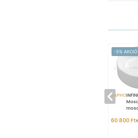
-5% AKCIÓ
SAPHO
INFI
Mosd
mosd
kerám
60 800 Ft
6
ülte