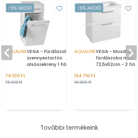
-5% AKCIÓ
-5% AKCIÓ
AQUALINE
VEGA - Fürdőszobai
AQUALINE
VEGA - Mosdószek
szennyestartós
fürdőszoba mosdó
alsószekrény 1 fiókkal -
72,5x62cm - 2 fiók
78x40cm - Selyemfényű
Kerámia mosdóka
74 100 Ft
134 710 Ft
fehér - MDF
(ZUNO)-65 cm
78 000 Ft
141 800 Ft
További termékeink