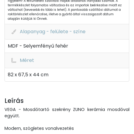
Figyelem! A feltüntetett szállítási napok általános irányadó számok. A
termékkészlet folyamatos változása és az importok beérkezése miatt ez
változhat (kevesebb és több is lehet). A pontosabb szállítási dátumot a
raktárkészlet ellenőrzése, illetve a gyártó által visszaigazolt dátum
alapján küldjük ki Önnek.
Alapanyag - felülete - színe
MDF - Selyemfényű fehér
Méret
82 x 67,5 x 44 cm
Leírás
VEGA - Mosdótartó szekrény ZUNO kerámia mosdóval
együtt.
Modern, szögletes vonalvezetés