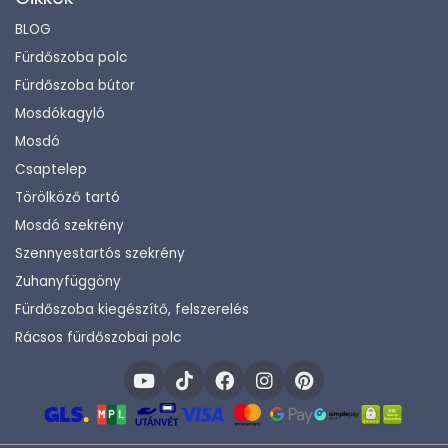
BLOG
Fürdőszoba polc
Fürdőszoba bútor
Mosdókagyló
Mosdó
Csaptelep
Törölköző tartó
Mosdó szekrény
Szennyestartós szekrény
Zuhanyfüggöny
Fürdőszoba kiegészítő, felszerelés
Rácsos fürdőszobai polc