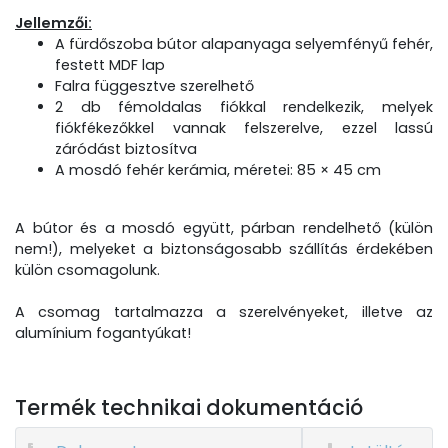
Jellemzői:
A fürdőszoba bútor alapanyaga selyemfényű fehér,
festett MDF lap
Falra függesztve szerelhető
2 db fémoldalas fiókkal rendelkezik, melyek
fiókfékezőkkel vannak felszerelve, ezzel lassú
záródást biztosítva
A mosdó fehér kerámia, méretei: 85 × 45 cm
A bútor és a mosdó együtt, párban rendelhető (külön
nem!), melyeket a biztonságosabb szállítás érdekében
külön csomagolunk.
A csomag tartalmazza a szerelvényeket, illetve az
alumínium fogantyúkat!
Termék technikai dokumentáció