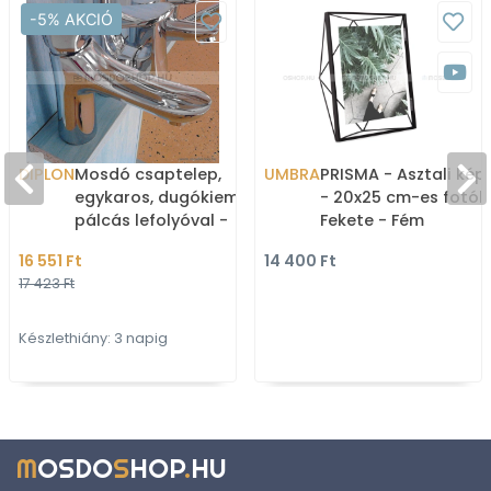
-5% AKCIÓ
DIPLON
Mosdó csaptelep,
UMBRA
PRISMA - Asztali kép
egykaros, dugókiemelő
- 20x25 cm-es fotóh
pálcás lefolyóval -
Fekete - Fém
Krómozott (ST0322DS)
16 551 Ft
14 400 Ft
17 423 Ft
Készlethiány: 3 napig
M
OSDO
S
HOP
.
HU