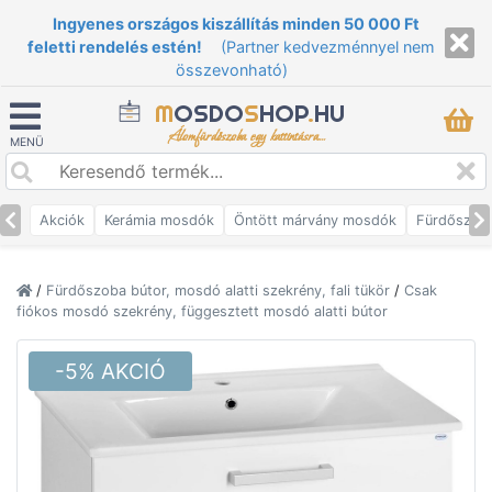
Ingyenes országos kiszállítás minden 50 000 Ft
feletti rendelés estén!
(Partner kedvezménnyel nem
összevonható)
M
OSDO
S
HOP
.
HU
Álomfürdőszoba egy kattintásra...
MENÜ
Akciók
Kerámia mosdók
Öntött márvány mosdók
Fürdőszob
/
Fürdőszoba bútor, mosdó alatti szekrény, fali tükör
/
Csak
fiókos mosdó szekrény, függesztett mosdó alatti bútor
-5% AKCIÓ