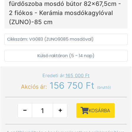
fürdőszoba mosdó bútor 82x67,5cm -
2 fiókos - Kerámia mosdókagylóval
(ZUNO)-85 cm
Cikkszám: VG083 (ZUNO9085 mosdóval)
Külső raktáron (5 - 14 nap)
Eredeti ár:
165 000 Ft
156 750 Ft
Akciós ár:
(bruttó)
KOSÁRBA