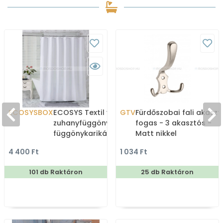
ECOSYSBOX
ECOSYS Textil varrott
GTV
Fürdőszobai fali akaszt
zuhanyfüggöny 12db
fogas - 3 akasztós -
függönykarikával
Matt nikkel
180x200cm -
4 400 Ft
1 034 Ft
Zuhanyfüggöny textil
101 db Raktáron
25 db Raktáron