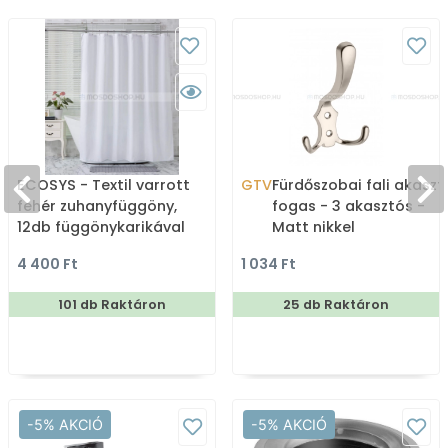
ECOSYS - Textil varrott
GTV
Fürdőszobai fali akaszt
fehér zuhanyfüggöny,
fogas - 3 akasztós -
12db függönykarikával
Matt nikkel
180x200cm
4 400 Ft
1 034 Ft
101 db Raktáron
25 db Raktáron
-5% AKCIÓ
-5% AKCIÓ