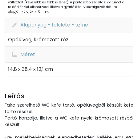
változhat (kevesebb és több is lehet). A pontosabb szállítási dátumot a
raktárkészlet ellenőrzése, illetve a gyártó által visszaigazolt dátum
alapján küldjük ki Önnek.
Alapanyag - felülete - színe
Opálüveg, krómozott réz
Méret
14,8 x 38,4 x 12,1 cm
Leírás
Falra szerelhető WC kefe tartó, opálüvegből készült kefe
tartó résszel.
Tartó konzolja, illetve a WC kefe nyele krómozott rézből
készült.
Egy mellékhelyiségnek elengedhetetlen kelléke egy WC