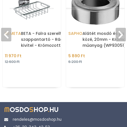
BEMETA
BETA - Falra szerelhető
SAPHO
Alátét mosdó és pul
szappantartó - Rácsos
közé, 20mm - Krómo
kivitel - Krómozott réz
műanyag (WP93051)
11 970 Ft
5 890 Ft
12 600 Ft
6 200 Ft
M
OSDO
S
HOP
.
HU
rendeles@mosdoshop.hu