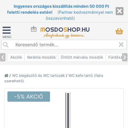
Ingyenes országos kiszállítás minden 50 000 Ft
feletti rendelés estén!
(Partner kedvezménnyel nem
összevonható)
M
OSDO
S
HOP
.
HU
Álomfürdőszoba egy kattintásra...
MENÜ
Akciók
Kerámia mosdók
Öntött márvány mosdók
Fürdőszob
/
WC kiegészítő és WC tartozék
/
WC kefe tartó (falra
szerelhető)
-5% AKCIÓ