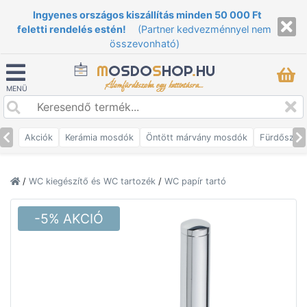
Ingyenes országos kiszállítás minden 50 000 Ft
feletti rendelés estén!
(Partner kedvezménnyel nem
összevonható)
M
OSDO
S
HOP
.
HU
Álomfürdőszoba egy kattintásra...
MENÜ
Akciók
Kerámia mosdók
Öntött márvány mosdók
Fürdőszob
/
WC kiegészítő és WC tartozék
/
WC papír tartó
-5% AKCIÓ