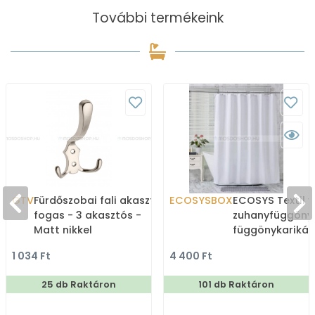
További termékeink
GTV
Fürdőszobai fali akasztó,
ECOSYSBOX
ECOSYS Textil v
fogas - 3 akasztós -
zuhanyfüggöny
Matt nikkel
függönykarikáv
180x200cm -
1 034 Ft
4 400 Ft
Zuhanyfüggöny 
25 db Raktáron
101 db Raktáron