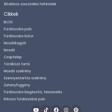
Általános szerződési feltételek
Cikkek
BLOG
Fürdőszoba polc
Fürdőszoba bútor
Mosdókagyló
Mosdó
Csaptelep
Törölköző tartó
Mosdó szekrény
Szennyestartós szekrény
Zuhanyfüggöny
Fürdőszoba kiegészítő, felszerelés
Rácsos fürdőszobai polc