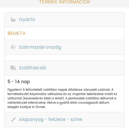
TERMÉK INFORMÁCIÓK
Gyártó
BEMETA
Származási ország
Szállítási idő
5 - 14 nap
Figyelem! A feltüntetett szállítási napok általános irányadó számok. A
termékkészlet folyamatos változása és az importok beérkezése miatt ez
változhat (kevesebb és több is lehet). A pontosabb szállítási dátumot a
raktárkészlet ellenőrzése, illetve a gyártó által visszaigazolt dátum
alapján küldjük ki Önnek.
Alapanyag - felülete - színe