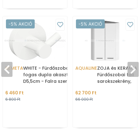
-5% AKCIÓ
-5% AKCIÓ
BEMETA
WHITE - Fürdőszobai
AQUALINE
ZOJA és KERAMIA 
fogas dupla akasztóval,
Fürdőszobai fali
D5,5cm - Falra szerelhető
sarokszekrény,
- Matt fehér
felsőszekrény 76x
6 460 Ft
62 700 Ft
Duplaajtós - Mag
6 800 Ft
66 000 Ft