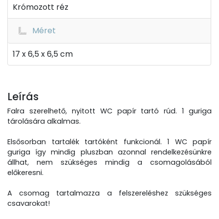
Krómozott réz
Méret
17 x 6,5 x 6,5 cm
Leírás
Falra szerelhető, nyitott WC papír tartó rúd. 1 guriga
tárolására alkalmas.
Elsősorban tartalék tartóként funkcionál. 1 WC papír
guriga így mindig pluszban azonnal rendelkezésünkre
állhat, nem szükséges mindig a csomagolásából
előkeresni.
A csomag tartalmazza a felszereléshez szükséges
csavarokat!