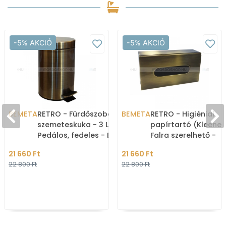
-5% AKCIÓ
-5% AKCIÓ
BEMETA
RETRO - Fürdőszobai
BEMETA
RETRO - Higiéniai
szemeteskuka - 3 L -
papírtartó (Kleenex
Pedálos, fedeles - Bronz
Falra szerelhető -
színű rozsdamentes acél
Szögletes - 25x13 c
21 660 Ft
21 660 Ft
Bronz színű rozsd
22 800 Ft
22 800 Ft