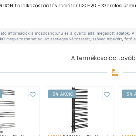
ION Törölközőszárítós radiátor 1130-20 - Szerelési útm
álható információk a mosdoshop.hu és a gyártó által megadott adatok. 
lkül megváltoztathatják. Az esetleges változásért, szöveg hibákért, fotó e
A termékcsalád tovább
-5% AKCIÓ
-5% 