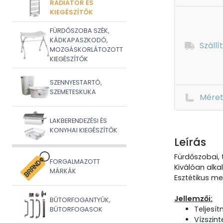
RADIÁTOR ÉS
KIEGÉSZÍTŐK
FÜRDŐSZOBA SZÉK,
KÁDKAPASZKODÓ,
Szállí
MOZGÁSKORLÁTOZOTT
KIEGÉSZÍTŐK
SZENNYESTARTÓ,
SZEMETESKUKA
Mére
LAKBERENDEZÉSI ÉS
KONYHAI KIEGÉSZÍTŐK
Leírás
Fürdőszobai, 
FORGALMAZOTT
Kiválóan alka
MÁRKÁK
Esztétikus me
Jellemzői:
BÚTORFOGANTYÚK,
Teljesí
BÚTORFOGASOK
Vízszint