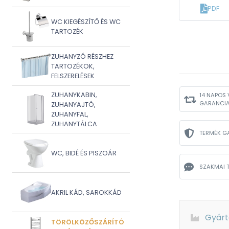
PDF
WC KIEGÉSZÍTŐ ÉS WC
TARTOZÉK
ZUHANYZÓ RÉSZHEZ
TARTOZÉKOK,
FELSZERELÉSEK
ZUHANYKABIN,
14 NAPOS 
GARANCI
ZUHANYAJTÓ,
ZUHANYFAL,
ZUHANYTÁLCA
TERMÉK G
WC, BIDÉ ÉS PISZOÁR
SZAKMAI 
AKRIL KÁD, SAROKKÁD
Gyárt
TÖRÖLKÖZŐSZÁRÍTÓ