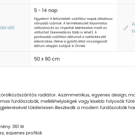
5 - 14 nap
Figyelem! A feltüntetett szállítási napok általános
A
irányadó számok. A termékkészlet folyamatos
tási idő
változása és az importok beérkezése miatt ez
f
változhat (kevesebb és több is lehet). A
pontosabb szállítási dátumot a raktárkészlet
ellenőrzése, illetve a gyártó által visszaigazolt
dátum alapján küldjük ki Önnek.
t
50 x 90 cm
törölközőszárítós radiátor. Aszimmetrikus, egyenes design, mat
lmas fürdőszobák, mellékhelyiségek vagy kisebb folyosók fűtésé
gjelenésével tökéletesen illeszkedik a modern fürdőszobák h
tmény: 361 W
es, egyenes profilok