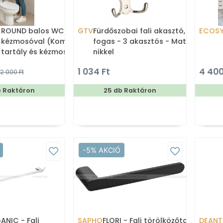
X
ROUND balos WC tartály
GTV
Fürdőszobai fali akasztó,
ECOS
kézmosóval (Kombi WC
fogas - 3 akasztós - Matt
tartály és kézmosó)
nikkel
1 034 Ft
4 400
2 000 Ft
b Raktáron
25 db Raktáron
-5% AKCIÓ
ANIC - Fali
SAPHO
FLORI - Fali törölközőtartó -
DEANT