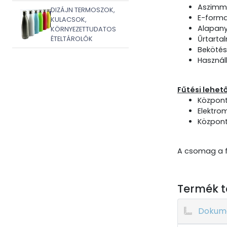
Aszimmet
DIZÁJN TERMOSZOK,
E-form
KULACSOK,
Alapany
KÖRNYEZETTUDATOS
Űrtartal
ÉTELTÁROLÓK
Bekötés
Használ
Fűtési lehet
Központ
Elektro
Központ
A csomag a f
Termék t
Dokum