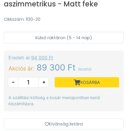
aszimmetrikus - Matt feke
Cikkszám: 1130-20
Külső raktáron (5 - 14 nap)
Eredeti ár:
94 000 Ft
89 300 Ft
Akciós ár:
(bruttó)
KOSÁRBA
A szállítási költség a kosár menüpontban kerül
kiszámításra.
Kívánság listára