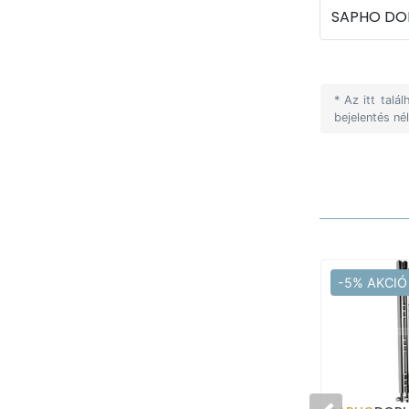
SAPHO DORL
* Az itt tal
bejelentés né
-5% AKCIÓ