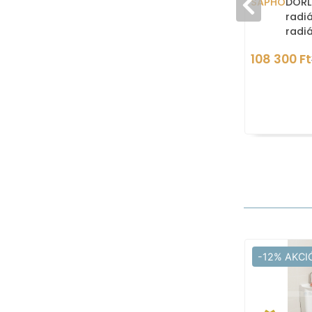
SAPHO
DORL
radiá
radi
aszi
108 300 Ft
-12% AKCI