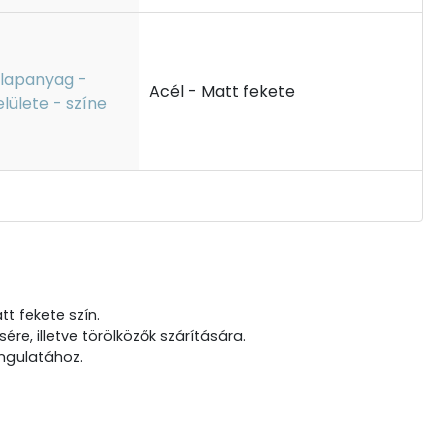
lapanyag -
Acél - Matt fekete
elülete - színe
t fekete szín.
re, illetve törölközők szárítására.
angulatához.