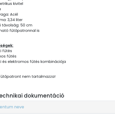
rikus kivitel
a
aga: Acél
ma: 3,34 liter
i távolság: 50 cm
ható fűtőpatronnal is
őségek:
i fűtés
mos fűtés
i és elektromos fűtés kombinációja
űtőpatront nem tartalmazza!
echnikai dokumentáció
entum neve