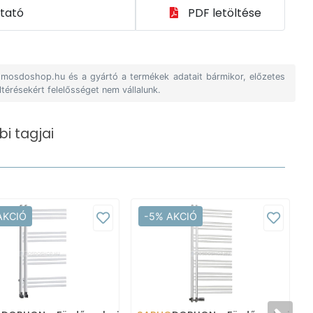
utató
PDF letöltése
A mosdoshop.hu és a gyártó a termékek adatait bármikor, előzetes
ltérésekért felelősséget nem vállalunk.
i tagjai
AKCIÓ
-5% AKCIÓ