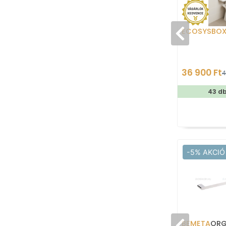
ECOSYSBO
36 900 Ft
4
43 d
-5% AKCIÓ
BEMETA
ORG