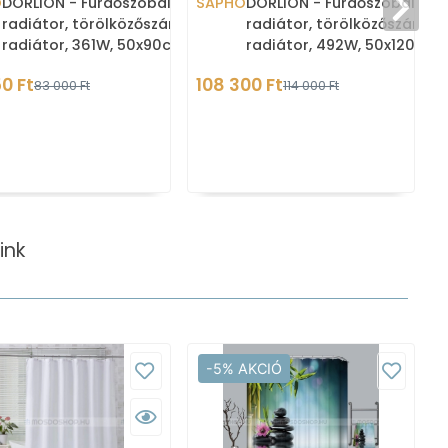
O
DORLION - Fürdőszobai
SAPHO
DORLION - Fürdőszobai
radiátor, törölközőszárítós
radiátor, törölközőszárítós
radiátor, 361W, 50x90cm,
radiátor, 492W, 50x120cm,
aszimmetrikus - Fehér
aszimmetrikus - Fehér
0 Ft
108 300 Ft
83 000 Ft
114 000 Ft
ink
-5% AKCIÓ