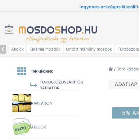
Ingyenes országos kiszállít
M
OSDO
S
HOP
.
HU
Álomfürdőszoba egy kattintásra...
Akciók
Kerámia mosdók
Öntött márvány mosdók
Fürdőszob
/
Törölközősz
TERMÉKEINK
TÖRÖLKÖZŐSZÁRÍTÓS
ADATLAP
RADIÁTOR
RAKTÁRON
-5% A
AKCIÓK