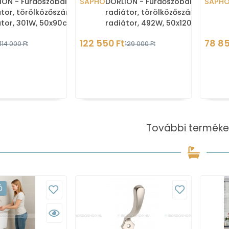
ION - Fürdőszobai
SAPHO
DORLION - Fürdőszobai
SAPH
tor, törölközőszárítós
radiátor, törölközőszárítós
átor, 301W, 50x90cm,
radiátor, 492W, 50x120cm,
mmetrikus - Krómozott
aszimmetrikus - Matt fek
122 550 Ft
78 85
114 000 Ft
129 000 Ft
További terméke
Ó