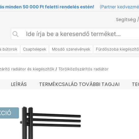
ás minden 50 000 Ft feletti rendelés estén!
(Partner kedvezm
Segítség 
a bútorok
Csaptelepek
Mosdó szerelvények
Fürdőszoba kiegészít
árító radiátor és kiegészítők
/
Törölközőszárítós radiátor
LEÍRÁS
TERMÉKCSALÁD TOVÁBBI TAGJAI
TE
KCIÓ