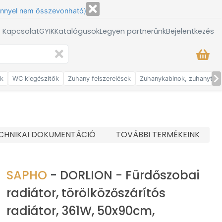
énnyel nem összevonható)
/ Kapcsolat
GYIK
Katalógusok
Legyen partnerünk
Bejelentkezés
ők
WC kiegészítők
Zuhany felszerelések
Zuhanykabinok, zuhanytálc
CHNIKAI DOKUMENTÁCIÓ
TOVÁBBI TERMÉKEINK
SAPHO
-
DORLION - Fürdőszobai
radiátor, törölközőszárítós
radiátor, 361W, 50x90cm,