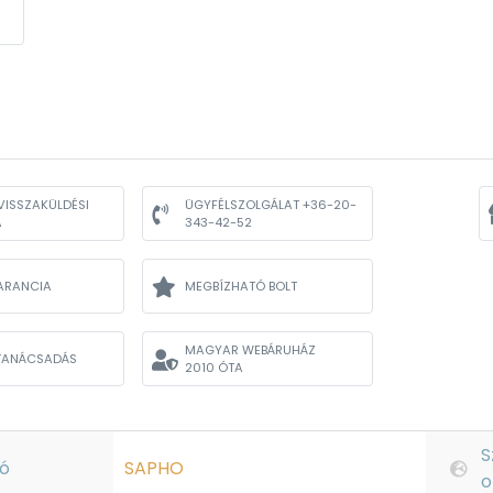
VISSZAKÜLDÉSI
ÜGYFÉLSZOLGÁLAT +36-20-
A
343-42-52
ARANCIA
MEGBÍZHATÓ BOLT
MAGYAR WEBÁRUHÁZ
TANÁCSADÁS
2010 ÓTA
S
ó
SAPHO
o