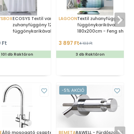
YSBOX
ECOSYS Textil varrott
LAGOON
Textil zuhanyfüggöny
zuhanyfüggöny 12db
függönykarikával
függönykarikával
180x200cm - Feng shui
180x200cm -
rózsaszín virággal
 Ft
3 897 Ft
4 103 Ft
Zuhanyfüggöny textil
101 db Raktáron
3 db Raktáron
-5% AKCIÓ
E
Álló mosogató csaptelep,
BEMETA
RAWELL - Fürdőszobai fog