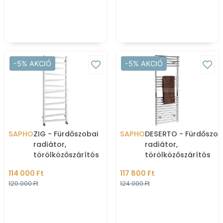
aszimmetrikus - A
-5% AKCIÓ
-5% AKCIÓ
SAPHO
ZIG - Fürdőszobai
SAPHO
DESERTO - Fürdőszob
radiátor,
radiátor,
törölközőszárítós
törölközőszárítós
radiátor 490W,
radiátor, 489W,
114 000 Ft
117 800 Ft
50x133,4cm - Fehér
50x120cm, egyenes -
120 000 Ft
124 000 Ft
Krómozott