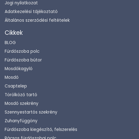
Jogi nyilatkozat
Adatkezelési tájékoztató
Általános szerződési feltételek
Cikkek
BLOG
Fürdőszoba polc
Fürdőszoba bútor
Mosdókagyló
Mosdó
Csaptelep
Törölköző tartó
Mosdó szekrény
Szennyestartós szekrény
Zuhanyfüggöny
Fürdőszoba kiegészítő, felszerelés
Rácsos fürdőszobai polc