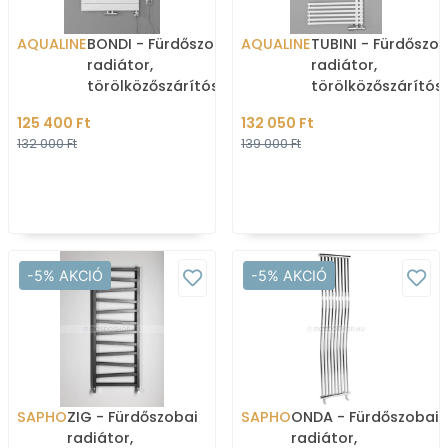
AQUALINE
BONDI - Fürdőszobai
AQUALINE
TUBINI - Fürdőszob
radiátor,
radiátor,
törölközőszárítós
törölközőszárítós
radiátor, 669W,
radiátor, 813W,
125 400 Ft
132 050 Ft
60x122,2cm - Fehér
59,6x145,4cm,
132 000 Ft
139 000 Ft
aszimmetrikus - F
-5% AKCIÓ
-5% AKCIÓ
SAPHO
ZIG - Fürdőszobai
SAPHO
ONDA - Fürdőszobai
radiátor,
radiátor,