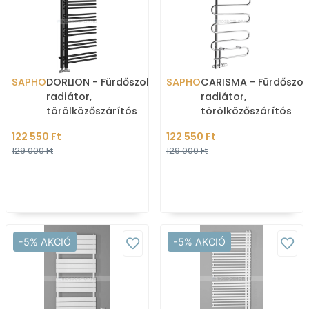
SAPHO
DORLION - Fürdőszobai
SAPHO
CARISMA - Fürdőszob
radiátor,
radiátor,
törölközőszárítós
törölközőszárítós
radiátor, 492W,
radiátor, 210W,
122 550 Ft
122 550 Ft
50x120cm, aszimmetrikus
50x100cm,
129 000 Ft
129 000 Ft
- Matt fek
aszimmetrikus, hull
-5% AKCIÓ
-5% AKCIÓ