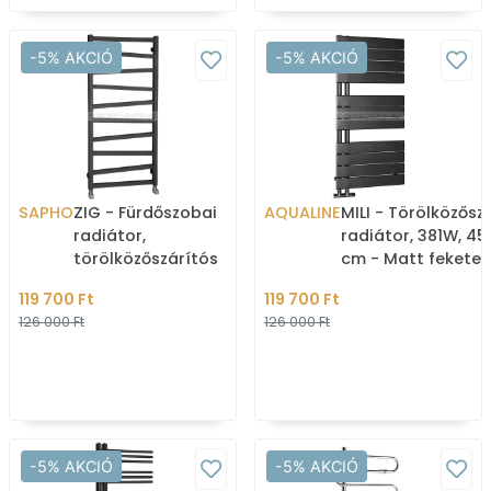
-5% AKCIÓ
-5% AKCIÓ
SAPHO
ZIG - Fürdőszobai
AQUALINE
MILI - Törölközősz
radiátor,
radiátor, 381W, 45
törölközőszárítós
cm - Matt fekete
radiátor 406W,
(fürdőszobai radi
119 700 Ft
119 700 Ft
50x109,6cm - Antracit
126 000 Ft
126 000 Ft
-5% AKCIÓ
-5% AKCIÓ