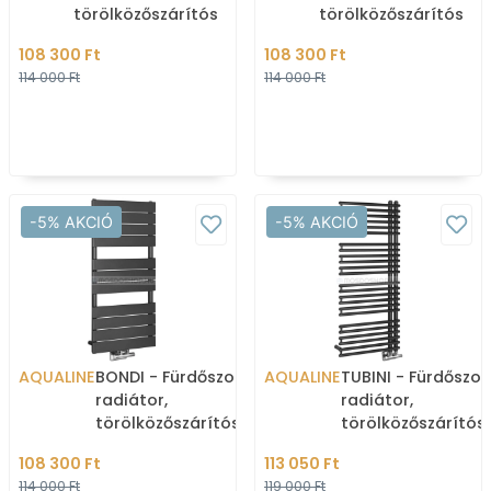
törölközőszárítós
törölközőszárítós
radiátor, 301W, 50x90cm,
radiátor, 492W,
108 300 Ft
108 300 Ft
aszimmetrikus -
50x120cm, aszimmetr
114 000 Ft
114 000 Ft
Krómozott
- Fehér
-5% AKCIÓ
-5% AKCIÓ
AQUALINE
BONDI - Fürdőszobai
AQUALINE
TUBINI - Fürdőszob
radiátor,
radiátor,
törölközőszárítós
törölközőszárítós
radiátor, 425W,
radiátor, 529W,
108 300 Ft
113 050 Ft
45x93,4cm - Antracit
49,6x112,6cm,
114 000 Ft
119 000 Ft