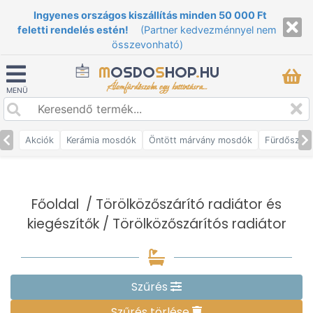
Ingyenes országos kiszállítás minden 50 000 Ft
feletti rendelés estén!
(Partner kedvezménnyel nem
összevonható)
M
OSDO
S
HOP
.
HU
Álomfürdőszoba egy kattintásra...
MENÜ
Akciók
Kerámia mosdók
Öntött márvány mosdók
Fürdőszob
Főoldal
/
Törölközőszárító radiátor és
kiegészítők
/ Törölközőszárítós radiátor
Szűrés
Szűrés törlése