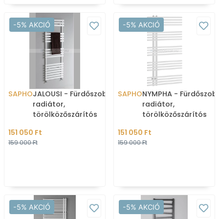
-5% AKCIÓ
-5% AKCIÓ
SAPHO
JALOUSI - Fürdőszobai
SAPHO
NYMPHA - Fürdőszob
radiátor,
radiátor,
törölközőszárítós
törölközőszárítós
radiátor, 900W,
radiátor, 485W,
151 050 Ft
151 050 Ft
60x150cm, egyenes -
60x112,2cm,
159 000 Ft
159 000 Ft
Fehér
aszimmetrikus, egye
-5% AKCIÓ
-5% AKCIÓ