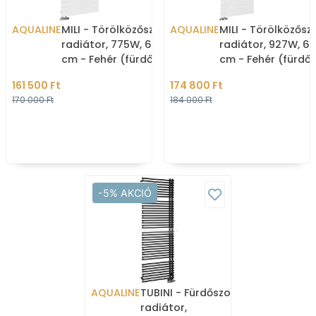
AQUALINE
MILI - Törölközőszárítós
AQUALINE
MILI - Törölközősz
radiátor, 775W, 60x151
radiátor, 927W, 60
cm - Fehér (fürdőszobai
cm - Fehér (fürdő
radiátor)
radiátor)
161 500 Ft
174 800 Ft
170 000 Ft
184 000 Ft
-5% AKCIÓ
AQUALINE
TUBINI - Fürdőszobai
radiátor,