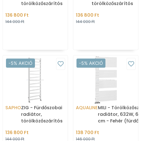
törölközőszárítós
törölközőszárítós
radiátor 490W,
radiátor, 425W,
136 800 Ft
136 800 Ft
50x133,4cm - Antracit
40x170cm, hullámos 
144 000 Ft
144 000 Ft
Krómozott
-5% AKCIÓ
-5% AKCIÓ
SAPHO
ZIG - Fürdőszobai
AQUALINE
MILI - Törölközősz
radiátor,
radiátor, 632W, 60
törölközőszárítós
cm - Fehér (fürdő
radiátor 582W,
radiátor)
136 800 Ft
138 700 Ft
50x157,2cm - Fehér
144 000 Ft
146 000 Ft