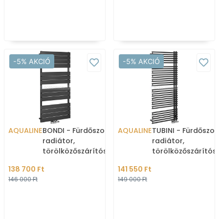
-5% AKCIÓ
-5% AKCIÓ
AQUALINE
BONDI - Fürdőszobai
AQUALINE
TUBINI - Fürdőszob
radiátor,
radiátor,
törölközőszárítós
törölközőszárítós
radiátor, 669W,
radiátor, 813W,
138 700 Ft
141 550 Ft
60x122,2m - Antracit
59,6x145,4cm,
146 000 Ft
149 000 Ft
aszimmetrikus - A