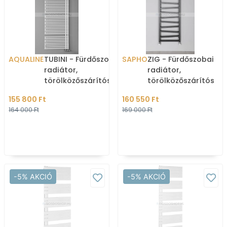
AQUALINE
TUBINI - Fürdőszobai
SAPHO
ZIG - Fürdőszobai
radiátor,
radiátor,
törölközőszárítós
törölközőszárítós
radiátor, 1001W,
radiátor 582W,
155 800 Ft
160 550 Ft
59,6x178,2cm,
50x157,2cm - Antraci
164 000 Ft
169 000 Ft
aszimmetrikus - Fehé
-5% AKCIÓ
-5% AKCIÓ