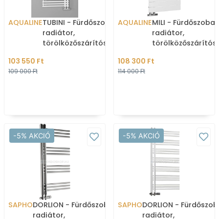
AQUALINE
TUBINI - Fürdőszobai
AQUALINE
MILI - Fürdőszobai
radiátor,
radiátor,
törölközőszárítós
törölközőszárítós
radiátor, 529W,
radiátor, 381W, 45
103 550 Ft
108 300 Ft
49,6x112,6cm,
cm - Fehér (DC60
109 000 Ft
114 000 Ft
aszimmetrikus - Fehér
-5% AKCIÓ
-5% AKCIÓ
SAPHO
DORLION - Fürdőszobai
SAPHO
DORLION - Fürdőszob
radiátor,
radiátor,