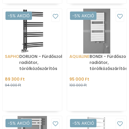
-5% AKCIÓ
-5% AKCIÓ
SAPHO
DORLION - Fürdőszobai
AQUALINE
BONDI - Fürdőszob
radiátor,
radiátor,
törölközőszárítós
törölközőszárítós
radiátor, 361W, 50x90cm,
radiátor, 425W,
89 300 Ft
95 000 Ft
aszimmetrikus - Matt
45x93,4cm - Fehér
94 000 Ft
100 000 Ft
feke
-5% AKCIÓ
-5% AKCIÓ