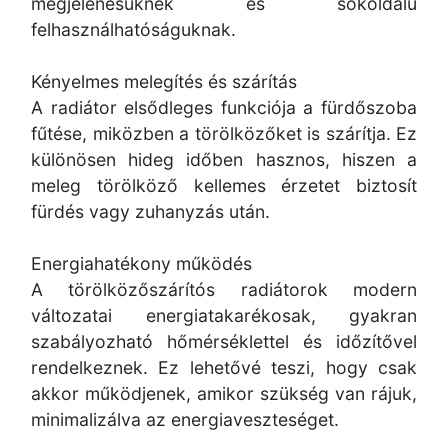
megjelenésüknek és sokoldalú
felhasználhatóságuknak.
Kényelmes melegítés és szárítás
A radiátor elsődleges funkciója a fürdőszoba
fűtése, miközben a törölközőket is szárítja. Ez
különösen hideg időben hasznos, hiszen a
meleg törölköző kellemes érzetet biztosít
fürdés vagy zuhanyzás után.
Energiahatékony működés
A törölközőszárítós radiátorok modern
változatai energiatakarékosak, gyakran
szabályozható hőmérséklettel és időzítővel
rendelkeznek. Ez lehetővé teszi, hogy csak
akkor működjenek, amikor szükség van rájuk,
minimalizálva az energiaveszteséget.