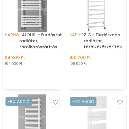
SAPHO
JALOUSI - Fürdőszobai
SAPHO
ZIG - Fürdőszobai
radiátor,
radiátor,
törölközőszárítós
törölközőszárítós
radiátor, 328W, 50x94cm,
radiátor, 406W,
98 800 Ft
100 700 Ft
egyenes - Fehér
50x109,6cm - Fehér
104 000 Ft
106 000 Ft
-5% AKCIÓ
-5% AKCIÓ