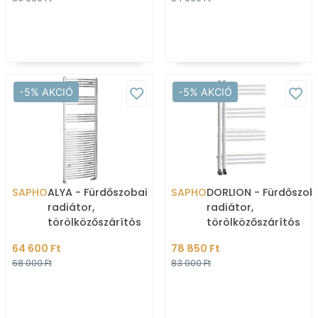
-5% AKCIÓ
-5% AKCIÓ
SAPHO
ALYA - Fürdőszobai
SAPHO
DORLION - Fürdőszob
radiátor,
radiátor,
törölközőszárítós
törölközőszárítós
radiátor, 560W, 60x170
radiátor, 361W, 50x9
64 600 Ft
78 850 Ft
cm, íves - Krómozott
aszimmetrikus - Fehé
68 000 Ft
83 000 Ft