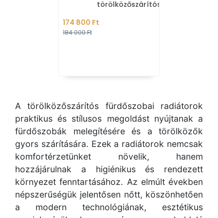
törölközőszárítós
radiátor, 1001W,
174 800 Ft
59,6x178,2cm,
184 000 Ft
aszimmetrikus - Antr
A törölközőszárítós fürdőszobai radiátorok
praktikus és stílusos megoldást nyújtanak a
fürdőszobák melegítésére és a törölközők
gyors szárítására. Ezek a radiátorok nemcsak
komfortérzetünket növelik, hanem
hozzájárulnak a higiénikus és rendezett
környezet fenntartásához. Az elmúlt években
népszerűségük jelentősen nőtt, köszönhetően
a modern technológiának, esztétikus