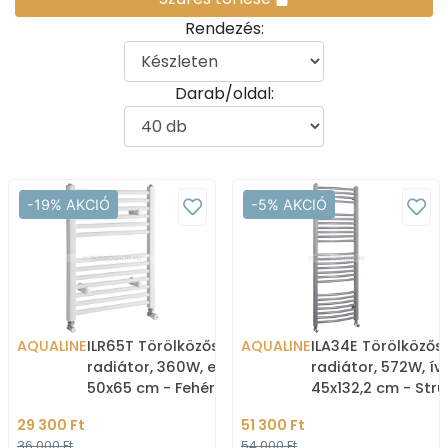
Rendezés:
Darab/oldal:
-19% AKCIÓ
-5% AKCIÓ
AQUALINE
ILR65T Törölközőszárítós
AQUALINE
ILA34E Törölközős
radiátor, 360W, egyenes,
radiátor, 572W, íve
50x65 cm - Fehér
45x132,2 cm - Stru
(fürdőszobai radiátor)
ezüst (fürdőszoba
29 300 Ft
51 300 Ft
radiátor
36 000 Ft
54 000 Ft