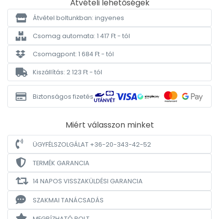
Átvételi lehetőségek
Átvétel boltunkban: ingyenes
Csomag automata: 1 417 Ft - tól
Csomagpont: 1 684 Ft - tól
Kiszállítás: 2 123 Ft - tól
Biztonságos fizetés
Miért válasszon minket
ÜGYFÉLSZOLGÁLAT +36-20-343-42-52
TERMÉK GARANCIA
14 NAPOS VISSZAKÜLDÉSI GARANCIA
SZAKMAI TANÁCSADÁS
MEGBÍZHATÓ BOLT