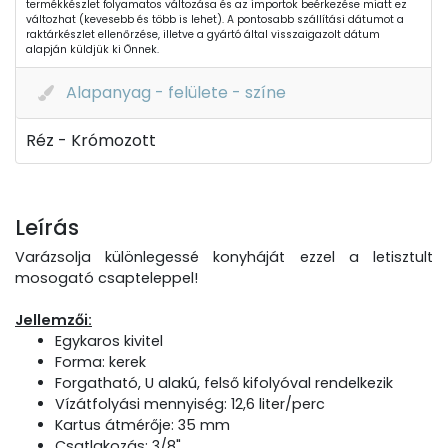
termékkészlet folyamatos változása és az importok beérkezése miatt ez
változhat (kevesebb és több is lehet). A pontosabb szállítási dátumot a
raktárkészlet ellenőrzése, illetve a gyártó által visszaigazolt dátum
alapján küldjük ki Önnek.
Alapanyag - felülete - színe
Réz - Krómozott
Leírás
Varázsolja különlegessé konyháját ezzel a letisztult
mosogató csapteleppel!
Jellemzői:
Egykaros kivitel
Forma: kerek
Forgatható, U alakú, felső kifolyóval rendelkezik
Vízátfolyási mennyiség: 12,6 liter/perc
Kartus átmérője: 35 mm
Csatlakozás: 3/8"