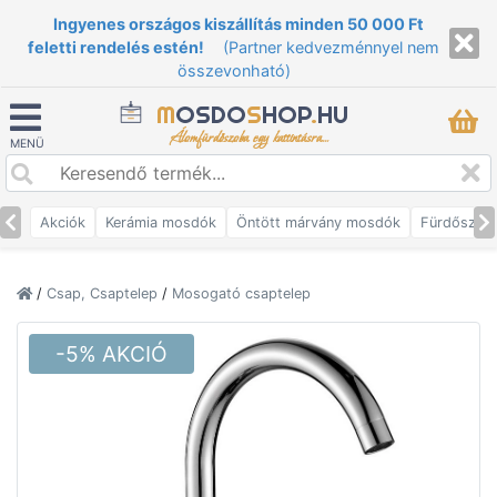
Ingyenes országos kiszállítás minden 50 000 Ft
feletti rendelés estén!
(Partner kedvezménnyel nem
összevonható)
M
OSDO
S
HOP
.
HU
Álomfürdőszoba egy kattintásra...
MENÜ
Akciók
Kerámia mosdók
Öntött márvány mosdók
Fürdőszob
/
Csap, Csaptelep
/
Mosogató csaptelep
-5% AKCIÓ