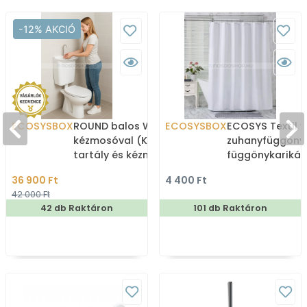
-12% AKCIÓ
ECOSYSBOX
ROUND balos WC tartály
ECOSYSBOX
ECOSYS Textil v
kézmosóval (Kombi WC
zuhanyfüggöny
tartály és kézmosó)
függönykarikáv
180x200cm -
36 900 Ft
4 400 Ft
Zuhanyfüggöny 
42 000 Ft
42 db Raktáron
101 db Raktáron