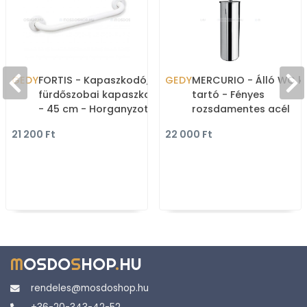
GEDY
FORTIS - Kapaszkodó,
GEDY
MERCURIO - Álló WC k
fürdőszobai kapaszkodó
tartó - Fényes
- 45 cm - Horganyzott
rozsdamentes acél
acél, poliészter gyanta
21 200 Ft
22 000 Ft
M
OSDO
S
HOP
.
HU
rendeles@mosdoshop.hu