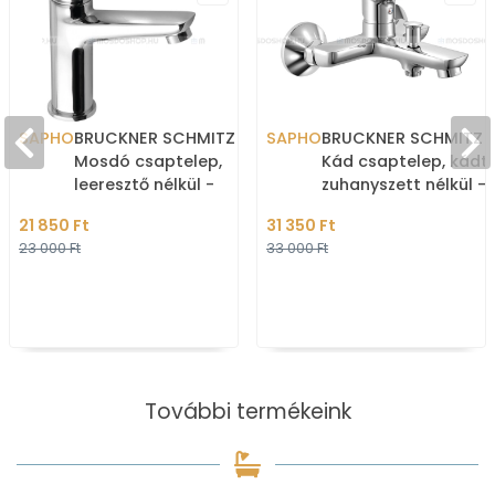
SAPHO
BRUCKNER SCHMITZ -
SAPHO
BRUCKNER SCHMITZ 
Mosdó csaptelep,
Kád csaptelep, kádt
leeresztő nélkül -
zuhanyszett nélkül -
Krómozott
Krómozott
21 850 Ft
31 350 Ft
23 000 Ft
33 000 Ft
További termékeink