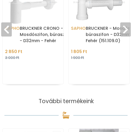
SAPHO
BRUCKNER CRONO -
SAPHO
BRUCKNER - Mosdószi
Mosdószifon, búraszifon
búraszifon - D32mm 
- D32mm - Fehér
Fehér (151.109.0)
(151.108.0)
2 850 Ft
1 805 Ft
3 000 Ft
1 900 Ft
További termékeink