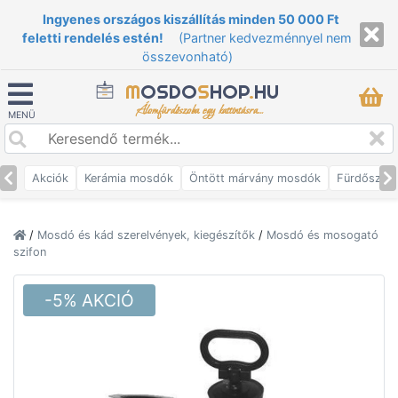
Ingyenes országos kiszállítás minden 50 000 Ft
feletti rendelés estén!
(Partner kedvezménnyel nem
összevonható)
M
OSDO
S
HOP
.
HU
Álomfürdőszoba egy kattintásra...
MENÜ
Akciók
Kerámia mosdók
Öntött márvány mosdók
Fürdőszob
/
Mosdó és kád szerelvények, kiegészítők
/
Mosdó és mosogató
szifon
-5% AKCIÓ