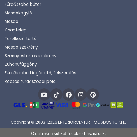
Fürdőszoba bútor
Mosdókagyló
Mosdó
Csaptelep
Törölköző tartó
Mosdó szekrény
Szennyestartós szekrény
Zuhanyfüggöny
Fürdőszoba kiegészítő, felszerelés
Rácsos fürdőszobai polc
Copyright © 2003-2026 ENTERIORCENTER - MOSDOSHOP.HU
Fejlesztette:
KHAM IT
Oldalainkon sütiket (cookie) használunk.