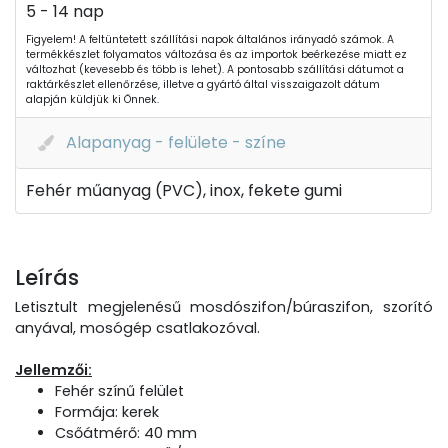
5 - 14 nap
Figyelem! A feltüntetett szállítási napok általános irányadó számok. A
termékkészlet folyamatos változása és az importok beérkezése miatt ez
változhat (kevesebb és több is lehet). A pontosabb szállítási dátumot a
raktárkészlet ellenőrzése, illetve a gyártó által visszaigazolt dátum
alapján küldjük ki Önnek.
Alapanyag - felülete - színe
Fehér műanyag (PVC), inox, fekete gumi
Leírás
Letisztult megjelenésű mosdószifon/búraszifon, szorító
anyával, mosógép csatlakozóval.
Jellemzői:
Fehér színű felület
Formája: kerek
Csőátmérő: 40 mm