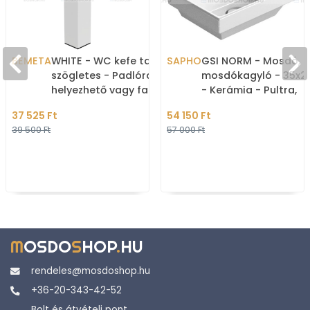
BEMETA
WHITE - WC kefe tartó,
SAPHO
GSI NORM - Mosdó,
szögletes - Padlóra
mosdókagyló - 35x
helyezhető vagy falra
- Kerámia - Pultra,
szerelhető - Matt fehér,
bútorra, falra szerel
37 525 Ft
54 150 Ft
fekete
39 500 Ft
57 000 Ft
M
OSDO
S
HOP
.
HU
rendeles@mosdoshop.hu
+36-20-343-42-52
Bolt és átvételi pont