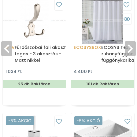
GTV
Fürdőszobai fali akasztó,
ECOSYSBOX
ECOSYS Textil v
fogas - 3 akasztós -
zuhanyfüggöny
Matt nikkel
függönykarikáv
180x200cm -
1 034 Ft
4 400 Ft
Zuhanyfüggöny 
25 db Raktáron
101 db Raktáron
-5% AKCIÓ
-5% AKCIÓ