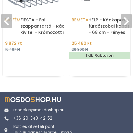
MOFÉM
FIESTA - Fali
BEMETA
HELP - Kádkapaszko
szappantartó - Rácsos
fürdőszobai kapas
kivitel - Krómozott réz
- 68 cm - Fényes
rozsdamentes acél
9 972 Ft
25 460 Ft
10 497 Ft
26 800 Ft
1 db Raktáron
M
OSDO
S
HOP
.
HU
rendeles@mosdoshop.hu
+36-20-343-42-52
Bolt és átvételi pont
1162. Budapest, Marcell utca 3.