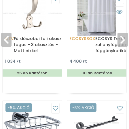
GTV
Fürdőszobai fali akasztó,
ECOSYSBOX
ECOSYS Textil v
fogas - 3 akasztós -
zuhanyfüggöny
Matt nikkel
függönykarikáv
180x200cm -
1 034 Ft
4 400 Ft
Zuhanyfüggöny 
25 db Raktáron
101 db Raktáron
-5% AKCIÓ
-5% AKCIÓ