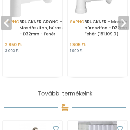
SAPHO
BRUCKNER CRONO -
SAPHO
BRUCKNER - Mosdószi
Mosdószifon, búraszifon
búraszifon - D32mm 
- D32mm - Fehér
Fehér (151.109.0)
(151.108.0)
2 850 Ft
1 805 Ft
3 000 Ft
1 900 Ft
További termékeink