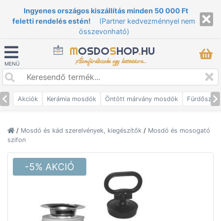
Ingyenes országos kiszállítás minden 50 000 Ft
feletti rendelés estén!
(Partner kedvezménnyel nem
összevonható)
M
OSDO
S
HOP
.
HU
Álomfürdőszoba egy kattintásra...
MENÜ
Akciók
Kerámia mosdók
Öntött márvány mosdók
Fürdőszob
/
Mosdó és kád szerelvények, kiegészítők
/
Mosdó és mosogató
szifon
-5% AKCIÓ