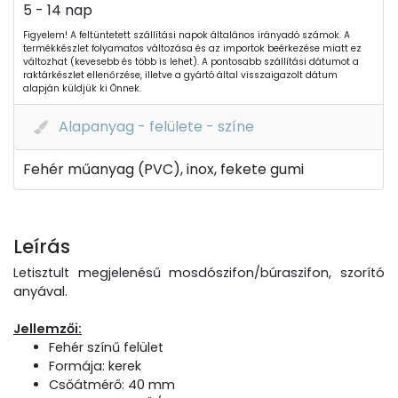
5 - 14 nap
Figyelem! A feltüntetett szállítási napok általános irányadó számok. A
termékkészlet folyamatos változása és az importok beérkezése miatt ez
változhat (kevesebb és több is lehet). A pontosabb szállítási dátumot a
raktárkészlet ellenőrzése, illetve a gyártó által visszaigazolt dátum
alapján küldjük ki Önnek.
Alapanyag - felülete - színe
Fehér műanyag (PVC), inox, fekete gumi
Leírás
Letisztult megjelenésű mosdószifon/búraszifon, szorító
anyával.
Jellemzői:
Fehér színű felület
Formája: kerek
Csőátmérő: 40 mm