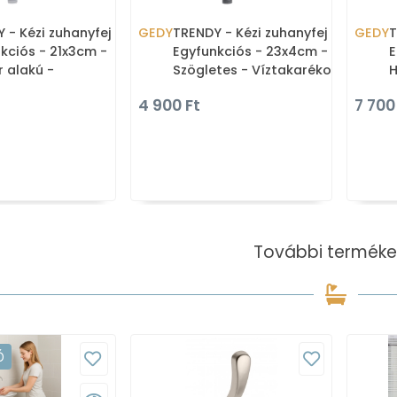
 - Kézi zuhanyfej -
GEDY
TRENDY - Kézi zuhanyfej -
GEDY
T
kciós - 21x3cm -
Egyfunkciós - 23x4cm -
E
 alakú -
Szögletes - Víztakarékos -
H
arékos - Krómozott
Krómozott ABS (GYHS10102
K
4 900 Ft
7 700
GYHS10
További terméke
Ó