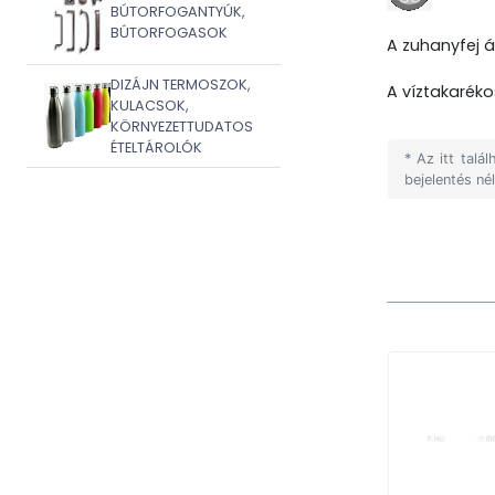
BÚTORFOGANTYÚK,
BÚTORFOGASOK
A zuhanyfej á
DIZÁJN TERMOSZOK,
A víztakarék
KULACSOK,
KÖRNYEZETTUDATOS
ÉTELTÁROLÓK
* Az itt tal
bejelentés né