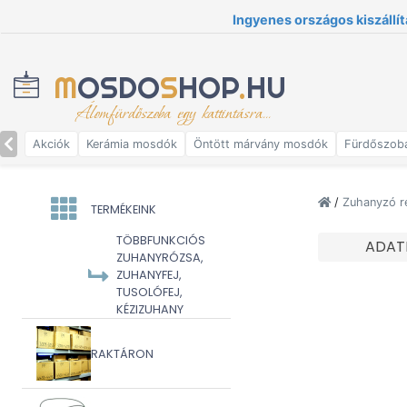
Ingyenes országos kiszállít
M
OSDO
S
HOP
.
HU
Álomfürdőszoba egy kattintásra...
Akciók
Kerámia mosdók
Öntött márvány mosdók
Fürdőszob
/
Zuhanyzó r
TERMÉKEINK
TÖBBFUNKCIÓS
ADAT
ZUHANYRÓZSA,
ZUHANYFEJ,
TUSOLÓFEJ,
KÉZIZUHANY
RAKTÁRON