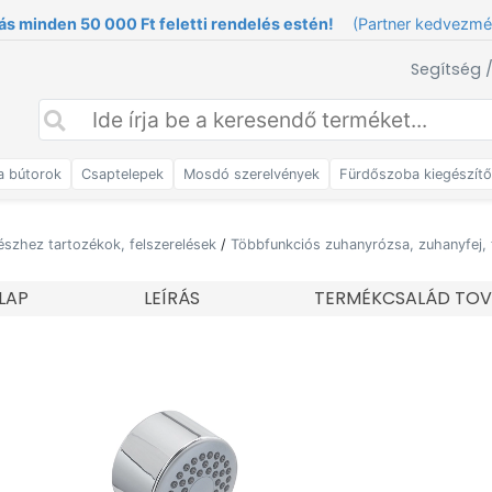
ás minden 50 000 Ft feletti rendelés estén!
(Partner kedvezm
Segítség 
a bútorok
Csaptelepek
Mosdó szerelvények
Fürdőszoba kiegészít
észhez tartozékok, felszerelések
/
Többfunkciós zuhanyrózsa, zuhanyfej, 
LAP
LEÍRÁS
TERMÉKCSALÁD TOV