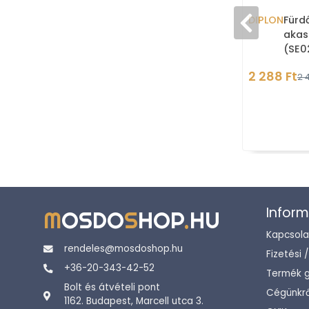
DIPLON
Fürd
akas
(SE0
2 288 Ft
2 
Inform
M
OSDO
S
HOP
.
HU
Kapcsola
rendeles@mosdoshop.hu
Fizetési 
+36-20-343-42-52
Termék g
Bolt és átvételi pont
Cégünkrő
1162. Budapest, Marcell utca 3.