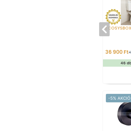
ECOSYSBO
36 900 Ft
4
46 d
-5% AKCIÓ