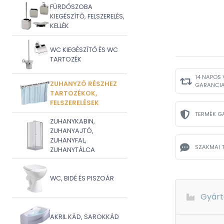
FÜRDŐSZOBA
KIEGÉSZÍTŐ, FELSZERELÉS,
KELLÉK
WC KIEGÉSZÍTŐ ÉS WC
TARTOZÉK
14 NAPOS 
ZUHANYZÓ RÉSZHEZ
GARANCI
TARTOZÉKOK,
FELSZERELÉSEK
TERMÉK G
ZUHANYKABIN,
ZUHANYAJTÓ,
ZUHANYFAL,
SZAKMAI 
ZUHANYTÁLCA
WC, BIDÉ ÉS PISZOÁR
Gyárt
AKRIL KÁD, SAROKKÁD