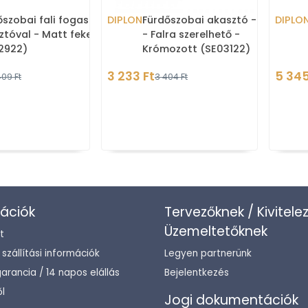
őszobai fali fogas 2
DIPLON
Fürdőszobai akasztó - 2-es
DIPLO
ztóval - Matt fekete
- Falra szerelhető -
2922)
Krómozott (SE03122)
3 233 Ft
5 345
409 Ft
3 404 Ft
ációk
Tervezőknek / Kivitele
Üzemeltetőknek
t
/ szállítási információk
Legyen partnerünk
arancia / 14 napos elállás
Bejelentkezés
l
Jogi dokumentációk