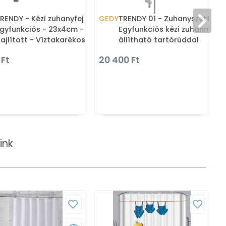
RENDY - Kézi zuhanyfej -
GEDY
TRENDY 01 - Zuhanyszett -
gyfunkciós - 23x4cm -
Egyfunkciós kézi zuhannyal,
ajlított - Víztakarékos -
állítható tartórúddal
rómozott ABS (GYHS10103
(GYSS10101)
 Ft
20 400 Ft
ink