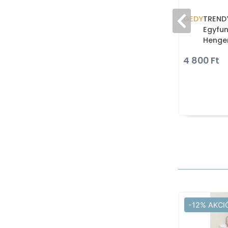
GEDY
TRENDY
Egyfun
Henger
Víztak
4 800 Ft
ABS (
-12% AKCI