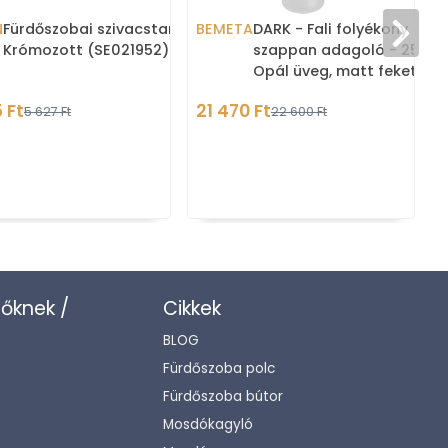
N
Fürdőszobai szivacstartó -
BEMETA
DARK - Fali folyékony
Krómozott (SE021952)
szappan adagoló - 250ml
Opál üveg, matt fekete
 Ft
21 470 Ft
5 627 Ft
22 600 Ft
zőknek /
Cikkek
BLOG
Fürdőszoba polc
Fürdőszoba bútor
Mosdókagyló