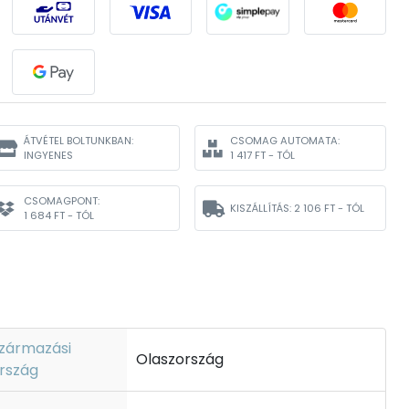
ÁTVÉTEL BOLTUNKBAN:
CSOMAG AUTOMATA:
INGYENES
1 417 FT - TÓL
CSOMAGPONT:
KISZÁLLÍTÁS:
2 106 FT - TÓL
1 684 FT - TÓL
zármazási
Olaszország
rszág