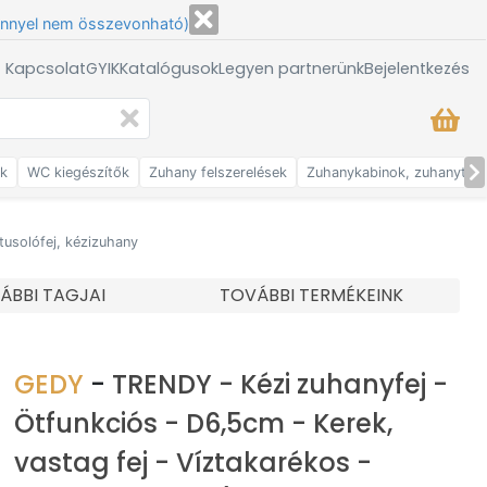
énnyel nem összevonható)
/ Kapcsolat
GYIK
Katalógusok
Legyen partnerünk
Bejelentkezés
ők
WC kiegészítők
Zuhany felszerelések
Zuhanykabinok, zuhanytálc
tusolófej, kézizuhany
ÁBBI TAGJAI
TOVÁBBI TERMÉKEINK
GEDY
-
TRENDY - Kézi zuhanyfej -
Ötfunkciós - D6,5cm - Kerek,
vastag fej - Víztakarékos -