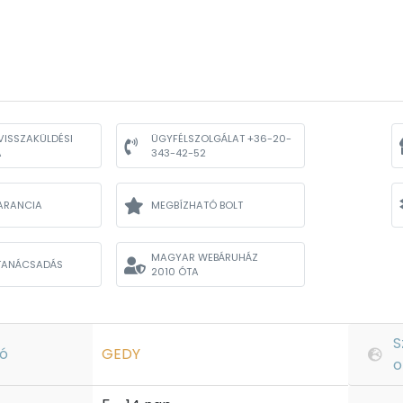
VISSZAKÜLDÉSI
ÜGYFÉLSZOLGÁLAT +36-20-
A
343-42-52
ARANCIA
MEGBÍZHATÓ BOLT
MAGYAR WEBÁRUHÁZ
TANÁCSADÁS
2010 ÓTA
S
ó
GEDY
o