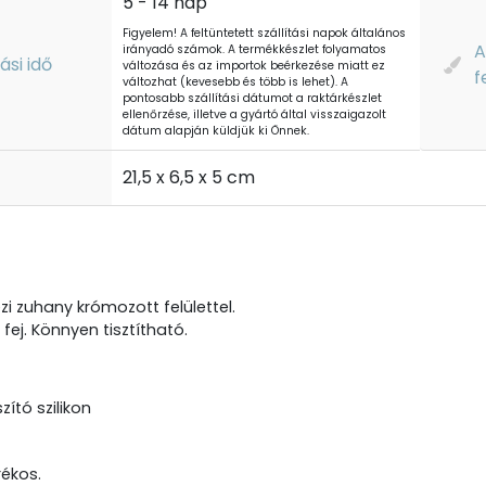
5 - 14 nap
Figyelem! A feltüntetett szállítási napok általános
A
irányadó számok. A termékkészlet folyamatos
tási idő
változása és az importok beérkezése miatt ez
f
változhat (kevesebb és több is lehet). A
pontosabb szállítási dátumot a raktárkészlet
ellenőrzése, illetve a gyártó által visszaigazolt
dátum alapján küldjük ki Önnek.
t
21,5 x 6,5 x 5 cm
zi zuhany krómozott felülettel.
fej. Könnyen tisztítható.
zító szilikon
rékos.