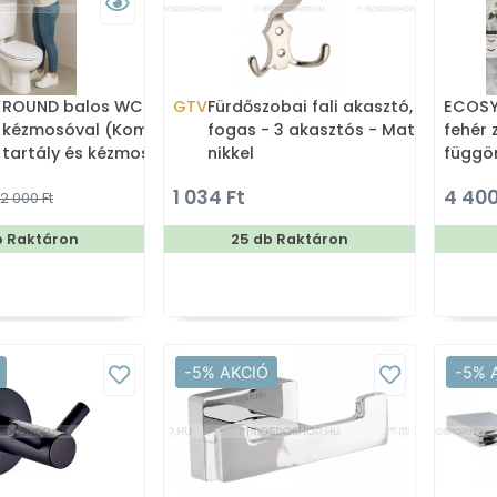
X
ROUND balos WC tartály
GTV
Fürdőszobai fali akasztó,
ECOSYS
kézmosóval (Kombi WC
fogas - 3 akasztós - Matt
fehér 
tartály és kézmosó)
nikkel
függö
180x2
1 034 Ft
4 400
2 000 Ft
b Raktáron
25 db Raktáron
-5% AKCIÓ
-5% 