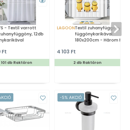
 - Textil varrott
LAGOON
Textil zuhanyfüggöny
zuhanyfüggöny, 12db
függönykarikával
nykarikával
180x200cm - Három Mini
00cm
 Ft
4 103 Ft
101 db Raktáron
2 db Raktáron
AKCIÓ
-5% AKCIÓ