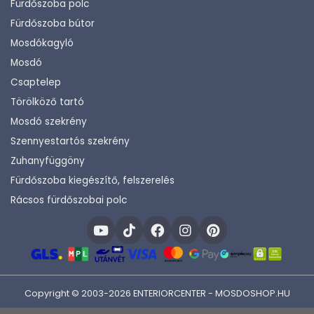
Fürdőszoba polc
Fürdőszoba bútor
Mosdókagyló
Mosdó
Csaptelep
Törölköző tartó
Mosdó szekrény
Szennyestartós szekrény
Zuhanyfüggöny
Fürdőszoba kiegészítő, felszerelés
Rácsos fürdőszobai polc
Copyright © 2003-2026 ENTERIORCENTER - MOSDOSHOP.HU
Fejlesztette:
KHAM IT