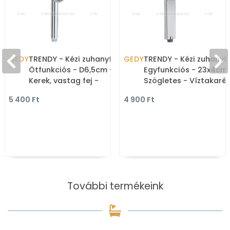
GEDY
TRENDY - Kézi zuhanyfej -
GEDY
TRENDY - Kézi zuhanyfe
Ötfunkciós - D6,5cm -
Egyfunkciós - 23x4cm 
Kerek, vastag fej -
Szögletes - Víztakaré
Víztakarékos -
- Krómozott ABS
5 400 Ft
4 900 Ft
Krómozott ABS (GY
(GYHS10102
További termékeink