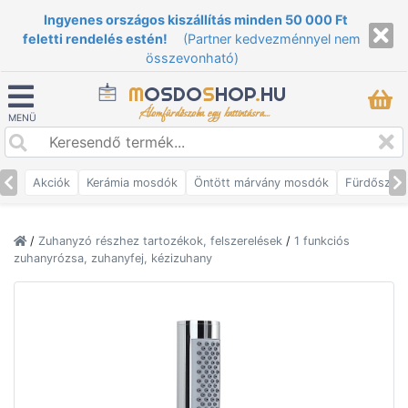
Ingyenes országos kiszállítás minden 50 000 Ft
feletti rendelés estén!
(Partner kedvezménnyel nem
összevonható)
M
OSDO
S
HOP
.
HU
Álomfürdőszoba egy kattintásra...
MENÜ
Akciók
Kerámia mosdók
Öntött márvány mosdók
Fürdőszob
/
Zuhanyzó részhez tartozékok, felszerelések
/
1 funkciós
zuhanyrózsa, zuhanyfej, kézizuhany