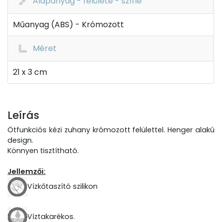
Alapanyag - felülete - színe
Műanyag (ABS) - Krómozott
Méret
21 x 3 cm
Leírás
Ötfunkciós kézi zuhany krómozott felülettel. Henger alakú
design.
Könnyen tisztítható.
Jellemzői:
Vízkőtaszító szilikon
Víztakarékos.