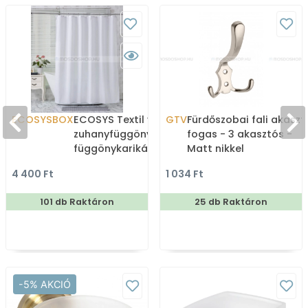
ECOSYSBOX
ECOSYS Textil varrott
GTV
Fürdőszobai fali akaszt
zuhanyfüggöny 12db
fogas - 3 akasztós -
függönykarikával
Matt nikkel
180x200cm -
4 400 Ft
1 034 Ft
Zuhanyfüggöny textil
101 db Raktáron
25 db Raktáron
-5% AKCIÓ