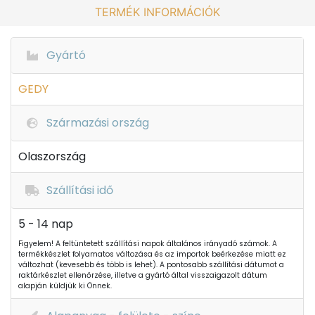
TERMÉK INFORMÁCIÓK
Gyártó
GEDY
Származási ország
Olaszország
Szállítási idő
5 - 14 nap
Figyelem! A feltüntetett szállítási napok általános irányadó számok. A
termékkészlet folyamatos változása és az importok beérkezése miatt ez
változhat (kevesebb és több is lehet). A pontosabb szállítási dátumot a
raktárkészlet ellenőrzése, illetve a gyártó által visszaigazolt dátum
alapján küldjük ki Önnek.