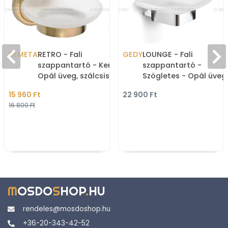
BEMETA
RETRO - Fali
GEDY
LOUNGE - Fali
szappantartó - Kerek -
szappantartó -
Opál üveg, szálcsiszolt
Szögletes - Opál üveg,
bronz színű réz
krómozott réz
15 960 Ft
22 900 Ft
16 800 Ft
M
OSDO
S
HOP
.
HU
rendeles@mosdoshop.hu
+36-20-343-42-52