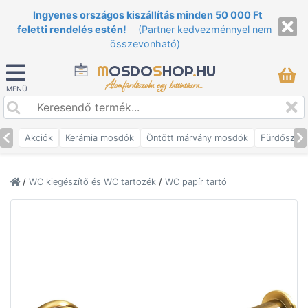
Ingyenes országos kiszállítás minden 50 000 Ft
feletti rendelés estén!
(Partner kedvezménnyel nem
összevonható)
M
OSDO
S
HOP
.
HU
Álomfürdőszoba egy kattintásra...
MENÜ
Akciók
Kerámia mosdók
Öntött márvány mosdók
Fürdőszob
/
WC kiegészítő és WC tartozék
/
WC papír tartó