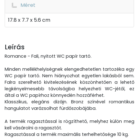
Méret
17.8 x 7.7 x 5.6 cm
Leírás
Romance - Fali, nyitott WC papír tartó.
Minden mellékhelyiségnek elengedhetetlen tartozéka egy
WC papír tartó. Nem hiányozhat egyetlen lakásból sem.
Falra szerelhető kivitelezésének köszönhetően a lehető
legkényelmesebb távolságba helyezheti WC-jétől, ez
által a WC papírhoz könnyedén hozzáférhet.
Klasszikus, elegáns dizájn. Bronz színével romantikus
hangulatot varázsolhat fürdőszobájába.
A termék ragasztással is rögzíthető, melyhez külön meg
kell vásárolni a ragasztót.
Ragasztással a termék maximális terhelhetősége 10 kg.