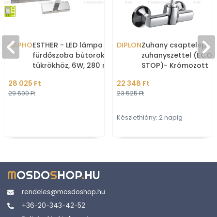
SAPHO
ESTHER - LED lámpa
DIPLON
Zuhany csaptelep
fürdőszoba bútorokhoz,
zuhanyszettel (ECO
tükrökhöz, 6W, 280 mm -
STOP)- Krómozott
Krómozott fém
(ST1013)
28 025 Ft
22 348 Ft
29 500 Ft
23 525 Ft
Készlethiány: 2 napig
M
OSDO
S
HOP
.
HU
rendeles@mosdoshop.hu
+36-20-343-42-52