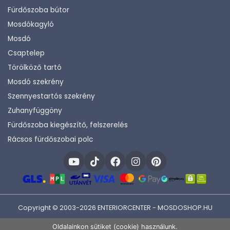
Fürdőszoba bútor
Mosdókagyló
Mosdó
Csaptelep
Törölköző tartó
Mosdó szekrény
Szennyestartós szekrény
Zuhanyfüggöny
Fürdőszoba kiegészítő, felszerelés
Rácsos fürdőszobai polc
Copyright © 2003-2026 ENTERIORCENTER - MOSDOSHOP.HU
Fejlesztette:
KHAM IT
Oldalainkon sütiket (cookie) használunk.