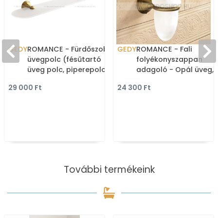
GEDY
ROMANCE - Fürdőszobai
GEDY
ROMANCE - Fali
üvegpolc (fésűtartó
folyékonyszappan
üveg polc, piperepolc)
adagoló - Opál üveg,
60cm-Antikolt réz, opál
bronz színű sárgaréz
29 000 Ft
24 300 Ft
üveg
További termékeink