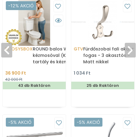
-12% AKCIÓ
ECOSYSBOX
ROUND balos WC tartály
GTV
Fürdőszobai fali akaszt
kézmosóval (Kombi WC
fogas - 3 akasztós -
tartály és kézmosó)
Matt nikkel
36 900 Ft
1 034 Ft
42 000 Ft
43 db Raktáron
25 db Raktáron
-5% AKCIÓ
-5% AKCIÓ