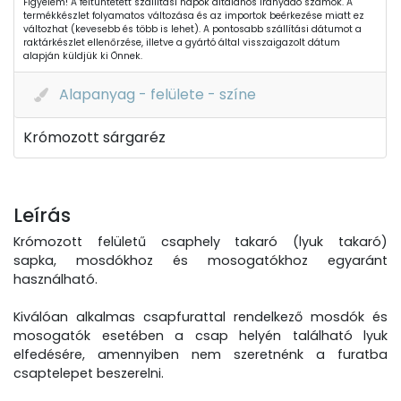
Figyelem! A feltüntetett szállítási napok általános irányadó számok. A
termékkészlet folyamatos változása és az importok beérkezése miatt ez
változhat (kevesebb és több is lehet). A pontosabb szállítási dátumot a
raktárkészlet ellenőrzése, illetve a gyártó által visszaigazolt dátum
alapján küldjük ki Önnek.
Alapanyag - felülete - színe
Krómozott sárgaréz
Leírás
Krómozott felületű csaphely takaró (lyuk takaró)
sapka, mosdókhoz és mosogatókhoz egyaránt
használható.
Kiválóan alkalmas csapfurattal rendelkező mosdók és
mosogatók esetében a csap helyén található lyuk
elfedésére, amennyiben nem szeretnénk a furatba
csaptelepet beszerelni.