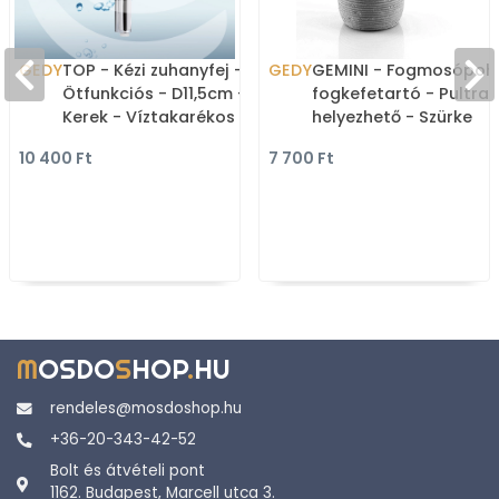
GEDY
TOP - Kézi zuhanyfej -
GEDY
GEMINI - Fogmosópohá
Ötfunkciós - D11,5cm -
fogkefetartó - Pultra
Kerek - Víztakarékos -
helyezhető - Szürke
Krómozott ABS
poliészter gyanta
10 400 Ft
7 700 Ft
(GYHS10400)
M
OSDO
S
HOP
.
HU
rendeles@mosdoshop.hu
+36-20-343-42-52
Bolt és átvételi pont
1162. Budapest, Marcell utca 3.