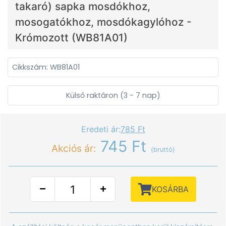
takaró) sapka mosdókhoz,
mosogatókhoz, mosdókagylóhoz -
Krómozott (WB81A01)
Cikkszám: WB81A01
Külső raktáron (3 - 7 nap)
Eredeti ár:
785 Ft
745 Ft
Akciós ár:
(bruttó)
KOSÁRBA