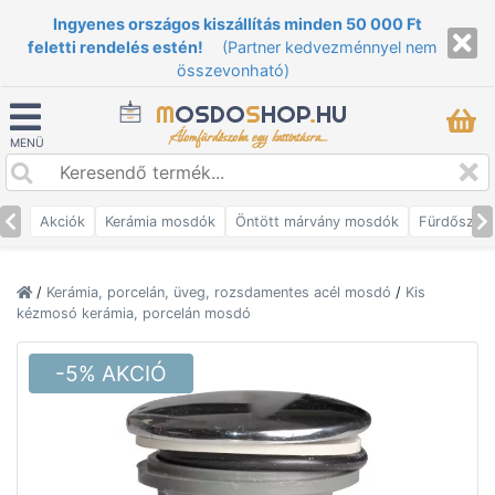
Ingyenes országos kiszállítás minden 50 000 Ft
feletti rendelés estén!
(Partner kedvezménnyel nem
összevonható)
M
OSDO
S
HOP
.
HU
Álomfürdőszoba egy kattintásra...
MENÜ
Akciók
Kerámia mosdók
Öntött márvány mosdók
Fürdőszob
/
Kerámia, porcelán, üveg, rozsdamentes acél mosdó
/
Kis
kézmosó kerámia, porcelán mosdó
-5% AKCIÓ