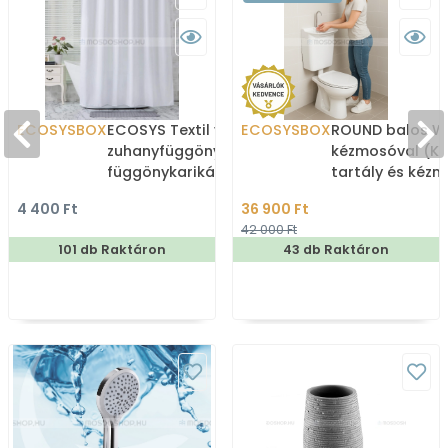
ECOSYSBOX
ECOSYS Textil varrott
ECOSYSBOX
ROUND balos WC
zuhanyfüggöny 12db
kézmosóval (K
függönykarikával
tartály és kéz
180x200cm -
4 400 Ft
36 900 Ft
Zuhanyfüggöny textil
42 000 Ft
101 db Raktáron
43 db Raktáron