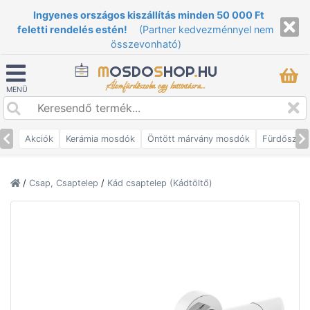
Ingyenes országos kiszállítás minden 50 000 Ft
feletti rendelés estén!
(Partner kedvezménnyel nem
összevonható)
M
OSDO
S
HOP
.
HU
Álomfürdőszoba egy kattintásra...
MENÜ
Akciók
Kerámia mosdók
Öntött márvány mosdók
Fürdőszob
/
Csap, Csaptelep
/
Kád csaptelep (Kádtöltő)