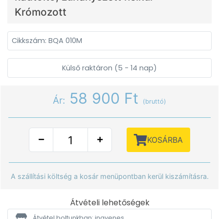
Krómozott
Cikkszám: BQA 010M
Külső raktáron (5 - 14 nap)
58 900 Ft
Ár:
(bruttó)
KOSÁRBA
A szállítási költség a kosár menüpontban kerül kiszámításra.
Átvételi lehetőségek
Átvétel boltunkban: ingyenes