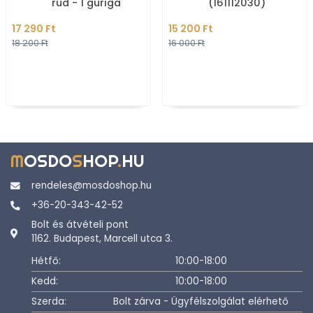
rúd - 1 guriga
(161112030)
tárolásához - Kávéarany
17 290 Ft
15 200 Ft
színű
18 200 Ft
16 000 Ft
M
OSDO
S
HOP
.
HU
rendeles@mosdoshop.hu
+36-20-343-42-52
Bolt és átvételi pont
1162. Budapest, Marcell utca 3.
Hétfő:
10:00-18:00
Kedd:
10:00-18:00
Szerda:
Bolt zárva - Ügyfélszolgálat elérhető