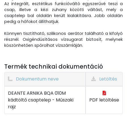
Az integrált, esztétikus funkcióváltó egyszerűvé teszi a
csap, illetve a kézi zuhany közötti váltást, mely a
csaptelep bal oldalán került kialakításra. Jobb oldalán
pedig a hőfokot állíthatjuk.
Könnyen tisztítható, szilikonos aerátor található a kifolyó
résznél. Oxigéndúsításos vízsugarat biztosít, melynek
köszönhetően spórolhat vízszámláján.
Termék technikai dokumentáció
Dokumentum neve
Letöltés
DEANTE ARNIKA BQA 010M
kádtöltő csaptelep - Műszaki
PDF letöltése
rajz