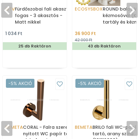
GTV
Fürdőszobai fali akasztó,
ECOSYSBOX
ROUND balos WC
fogas - 3 akasztós -
kézmosóval (K
Matt nikkel
tartály és kéz
1 034 Ft
36 900 Ft
42 000 Ft
25 db Raktáron
43 db Raktáron
-5% AKCIÓ
-5% AKCIÓ
BEMETA
CORAL - Falra szerelhető,
BEMETA
BRILO fali WC-papír
nyitott WC papír tartó
tartó, arany színű