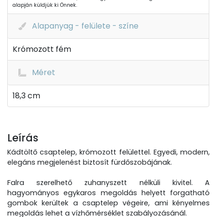
alapján küldjük ki Önnek.
Alapanyag - felülete - színe
Krómozott fém
Méret
18,3 cm
Leírás
Kádtöltő csaptelep, krómozott felülettel. Egyedi, modern,
elegáns megjelenést biztosít fürdőszobájának.
Falra szerelhető zuhanyszett nélküli kivitel. A
hagyományos egykaros megoldás helyett forgatható
gombok kerültek a csaptelep végeire, ami kényelmes
megoldás lehet a vízhőmérséklet szabályozásánál.