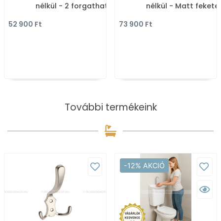
nélkül - 2 forgatható
nélkül - Matt fekete
szabályozókarral -
52 900 Ft
73 900 Ft
Krómozott
További termékeink
-12% AKCIÓ