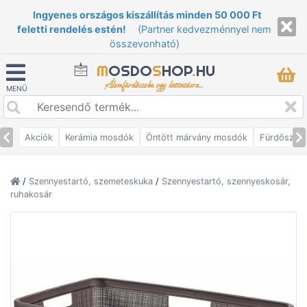
Ingyenes országos kiszállítás minden 50 000 Ft
feletti rendelés estén!
(Partner kedvezménnyel nem
összevonható)
M
OSDO
S
HOP
.
HU
Álomfürdőszoba egy kattintásra...
MENÜ
Akciók
Kerámia mosdók
Öntött márvány mosdók
Fürdőszob
/
Szennyestartó, szemeteskuka
/
Szennyestartó, szennyeskosár,
ruhakosár