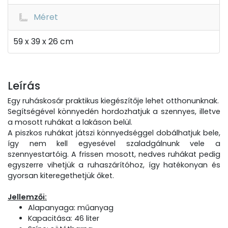
Méret
59 x 39 x 26 cm
Leírás
Egy ruháskosár praktikus kiegészítője lehet otthonunknak.
Segítségével könnyedén hordozhatjuk a szennyes, illetve
a mosott ruhákat a lakáson belül.
A piszkos ruhákat játszi könnyedséggel dobálhatjuk bele,
így nem kell egyesével szaladgálnunk vele a
szennyestartóig. A frissen mosott, nedves ruhákat pedig
egyszerre vihetjük a ruhaszárítóhoz, így hatékonyan és
gyorsan kiteregethetjük őket.
Jellemzői:
Alapanyaga: műanyag
Kapacitása: 46 liter