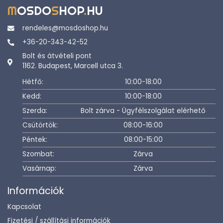
M
OSDO
S
HOP
.
HU
rendeles@mosdoshop.hu
+36-20-343-42-52
Bolt és átvételi pont
1162. Budapest, Marcell utca 3.
Hétfő:
10:00-18:00
Kedd:
10:00-18:00
Szerda:
Bolt zárva - Ügyfélszolgálat elérhető
Csütörtök:
08:00-16:00
Péntek:
08:00-15:00
Szombat:
Zárva
Vasárnap:
Zárva
Információk
Kapcsolat
Fizetési / szállítási információk