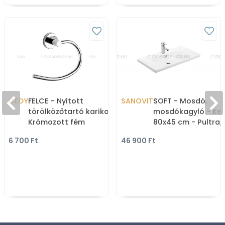
GEDY
FELCE - Nyitott
SANOVIT
SOFT - Mosdó,
törölközőtartó karika -
mosdókagyló - Ker
Krómozott fém
80x45 cm - Pultra,
bútorra, falra szer
6 700 Ft
46 900 Ft