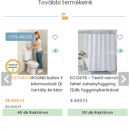
További termékeink
-12% AKCIÓ
ECOSYSBOX
ROUND balos WC tartály
ECOSYS - Textil varrott
kézmosóval (Kombi WC
fehér zuhanyfüggöny,
tartály és kézmosó)
12db függönykarikával
180x200cm
36 900 Ft
4 400 Ft
42 000 Ft
45 db Raktáron
101 db Raktáron