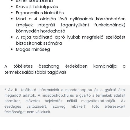
Színe: sötétbarna
Szövött feldolgozás
Ergonomikus kialakítás
Mind a 4 oldalán lévő nyílásainak köszönhetően
(melyek integrált fogantyúként funkcionálnak)
könnyedén hordozható
A rajta található apró lyukak megfelelő szellőzést
biztosítanak számára
Magas minőség
A tökéletes összhang érdekében kombinálja a
termékcsalád többi tagjával!
* Az itt található információk a mosdoshop.hu és a gyártó által
megadott adatok. A mosdoshop.hu és a gyártó a termékek adatait
bármikor, előzetes bejelentés nélkül megváltoztathatják. Az
esetleges változásért, szöveg hibákért, fotó eltérésekért
felelősséget nem vállalunk.