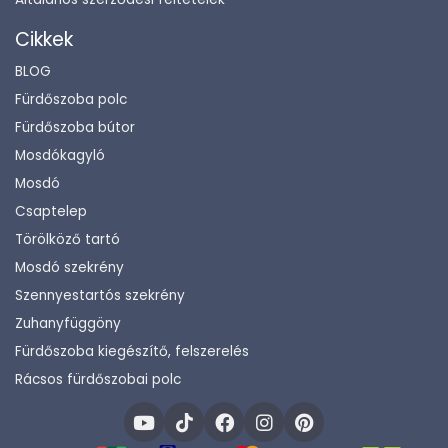
Cikkek
BLOG
Fürdőszoba polc
Fürdőszoba bútor
Mosdókagyló
Mosdó
Csaptelep
Törölköző tartó
Mosdó szekrény
Szennyestartós szekrény
Zuhanyfüggöny
Fürdőszoba kiegészítő, felszerelés
Rácsos fürdőszobai polc