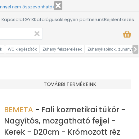
énnyel nem összevonható)
/ Kapcsolat
GYIK
Katalógusok
Legyen partnerünk
Bejelentkezés
ők
WC kiegészítők
Zuhany felszerelések
Zuhanykabinok, zuhanytálc
TOVÁBBI TERMÉKEINK
BEMETA
-
Fali kozmetikai tükör -
Nagyítós, mozgatható fejjel -
Kerek - D20cm - Krómozott réz