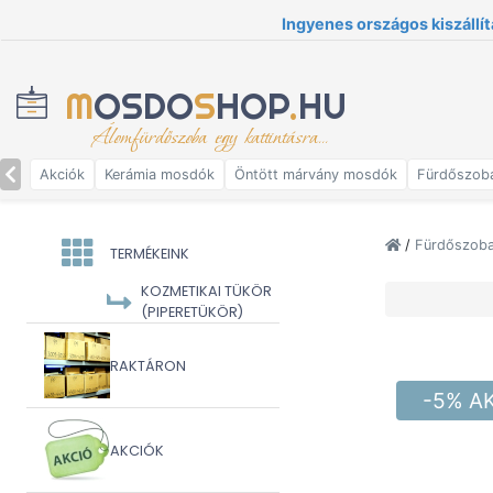
Ingyenes országos kiszállít
M
OSDO
S
HOP
.
HU
Álomfürdőszoba egy kattintásra...
Akciók
Kerámia mosdók
Öntött márvány mosdók
Fürdőszob
/
Fürdőszoba 
TERMÉKEINK
KOZMETIKAI TÜKÖR
(PIPERETÜKÖR)
RAKTÁRON
-5% A
AKCIÓK