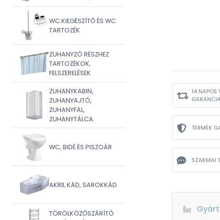
WC KIEGÉSZÍTŐ ÉS WC
TARTOZÉK
ZUHANYZÓ RÉSZHEZ
TARTOZÉKOK,
FELSZERELÉSEK
ZUHANYKABIN,
14 NAPOS 
GARANCI
ZUHANYAJTÓ,
ZUHANYFAL,
ZUHANYTÁLCA
TERMÉK G
WC, BIDÉ ÉS PISZOÁR
SZAKMAI 
AKRIL KÁD, SAROKKÁD
Gyárt
TÖRÖLKÖZŐSZÁRÍTÓ