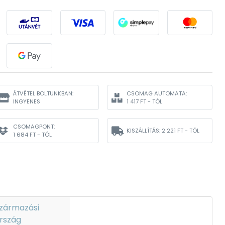
ÁTVÉTEL BOLTUNKBAN:
CSOMAG AUTOMATA:
INGYENES
1 417 FT - TÓL
CSOMAGPONT:
KISZÁLLÍTÁS:
2 221 FT - TÓL
1 684 FT - TÓL
zármazási
rszág