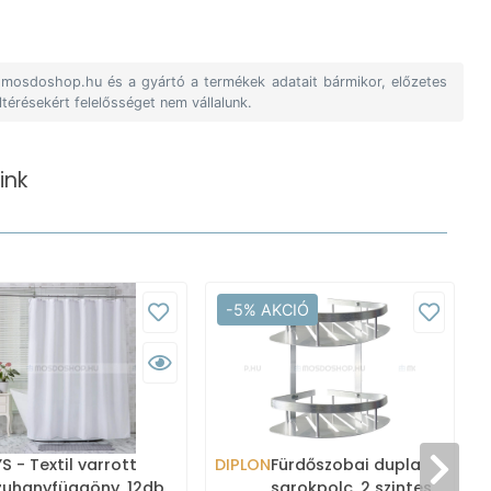
A mosdoshop.hu és a gyártó a termékek adatait bármikor, előzetes
ltérésekért felelősséget nem vállalunk.
ink
-5% AKCIÓ
 - Textil varrott
DIPLON
Fürdőszobai dupla
zuhanyfüggöny, 12db
sarokpolc, 2 szintes,