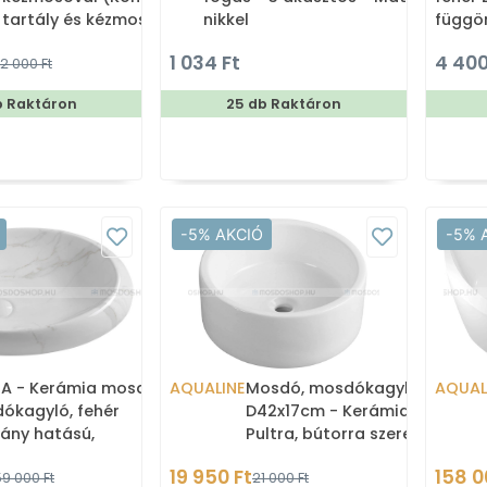
tartály és kézmosó)
nikkel
függö
180x2
1 034 Ft
4 400
2 000 Ft
b Raktáron
25 db Raktáron
-5% AKCIÓ
-5% 
A - Kerámia mosdó,
AQUALINE
Mosdó, mosdókagyló
AQUAL
ókagyló, fehér
D42x17cm - Kerámia -
ány hatású,
Pultra, bútorra szerelhető
x16,5cm - Pultra,
(49414)
19 950 Ft
158 0
59 000 Ft
21 000 Ft
rra ültethető (MM317)