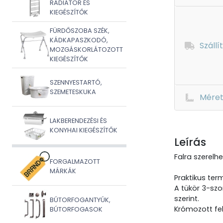
RADIÁTOR ÉS
KIEGÉSZÍTŐK
FÜRDŐSZOBA SZÉK,
KÁDKAPASZKODÓ,
Szállí
MOZGÁSKORLÁTOZOTT
KIEGÉSZÍTŐK
SZENNYESTARTÓ,
SZEMETESKUKA
Mére
LAKBERENDEZÉSI ÉS
KONYHAI KIEGÉSZÍTŐK
Leírás
Falra szerelhe
FORGALMAZOTT
MÁRKÁK
Praktikus ter
A tükör 3-szo
szerint.
BÚTORFOGANTYÚK,
Krómozott fe
BÚTORFOGASOK