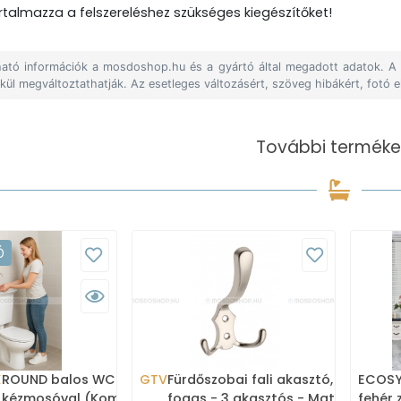
talmazza a felszereléshez szükséges kiegészítőket!
álható információk a mosdoshop.hu és a gyártó által megadott adatok. 
lkül megváltoztathatják. Az esetleges változásért, szöveg hibákért, fotó e
További terméke
Ó
X
ROUND balos WC tartály
GTV
Fürdőszobai fali akasztó,
ECOSYS
kézmosóval (Kombi WC
fogas - 3 akasztós - Matt
fehér 