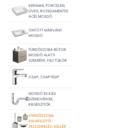
KERÁMIA, PORCELÁN,
ÜVEG, ROZSDAMENTES
ACÉL MOSDÓ
ÖNTÖTT MÁRVÁNY
MOSDÓ
FÜRDŐSZOBA BÚTOR,
MOSDÓ ALATTI
SZEKRÉNY, FALI TÜKÖR
CSAP, CSAPTELEP
MOSDÓ ÉS KÁD
SZERELVÉNYEK,
KIEGÉSZÍTŐK
FÜRDŐSZOBA
KIEGÉSZÍTŐ,
FELSZERELÉS, KELLÉK