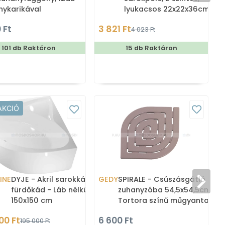
nykarikával
lyukacsos 22x22x36cm -
00cm
Szálcsiszolt (SZ4302)
 Ft
3 821 Ft
4 023 Ft
101 db Raktáron
15 db Raktáron
AKCIÓ
INE
DYJE - Akril sarokkád,
GEDY
SPIRALE - Csúszásgátló
fürdőkád - Láb nélkül -
zuhanyzóba 54,5x54,5cm -
150x150 cm
Tortora színű műgyanta
00 Ft
6 600 Ft
195 000 Ft