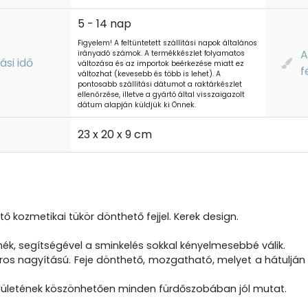
5 - 14 nap
Figyelem! A feltüntetett szállítási napok általános
A
irányadó számok. A termékkészlet folyamatos
tási idő
változása és az importok beérkezése miatt ez
f
változhat (kevesebb és több is lehet). A
pontosabb szállítási dátumot a raktárkészlet
ellenőrzése, illetve a gyártó által visszaigazolt
dátum alapján küldjük ki Önnek.
t
23 x 20 x 9 cm
tő kozmetikai tükör dönthető fejjel. Kerek design.
mék, segítségével a sminkelés sokkal kényelmesebbé válik.
ros nagyítású. Feje dönthető, mozgatható, melyet a hátulján 
lületének köszönhetően minden fürdőszobában jól mutat.