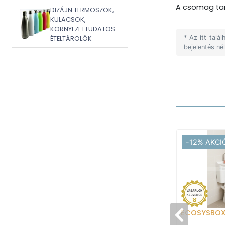
A csomag tar
DIZÁJN TERMOSZOK,
KULACSOK,
KÖRNYEZETTUDATOS
* Az itt tal
ÉTELTÁROLÓK
bejelentés né
-12% AKCI
ECOSYSBO