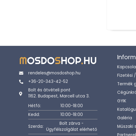
Inform
M
OSDO
S
HOP
.
HU
Kapcsola
rendeles@mosdoshop.hu
Fizetési 
+36-20-343-42-52
Termék g
Bolt és átvételi pont
Cégünkrő
1162. Budapest, Marcell utca 3.
GYIK
Hétfő:
10:00-18:00
Katalógu
Kedd:
10:00-18:00
Galéria
Bolt zárva -
Szerda:
Műszaki 
Ügyfélszolgálat elérhető
Partnere