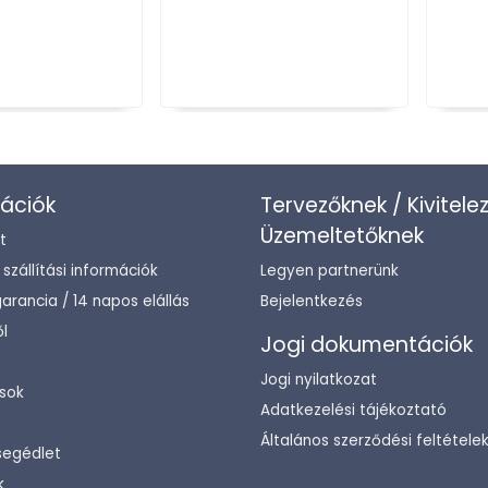
ációk
Tervezőknek / Kivitele
Üzemeltetőknek
t
/ szállítási információk
Legyen partnerünk
arancia / 14 napos elállás
Bejelentkezés
l
Jogi dokumentációk
Jogi nyilatkozat
sok
Adatkezelési tájékoztató
Általános szerződési feltétele
segédlet
k