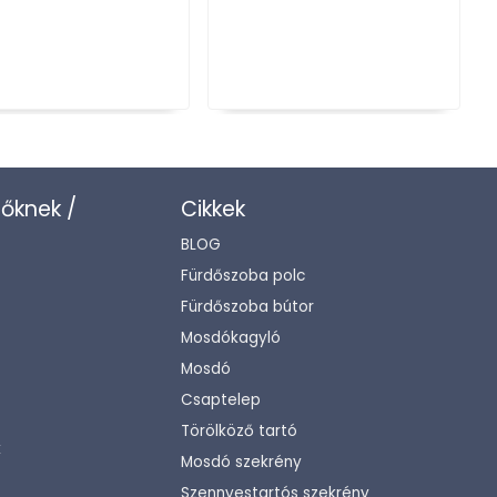
zőknek /
Cikkek
BLOG
Fürdőszoba polc
Fürdőszoba bútor
Mosdókagyló
Mosdó
Csaptelep
Törölköző tartó
k
Mosdó szekrény
Szennyestartós szekrény