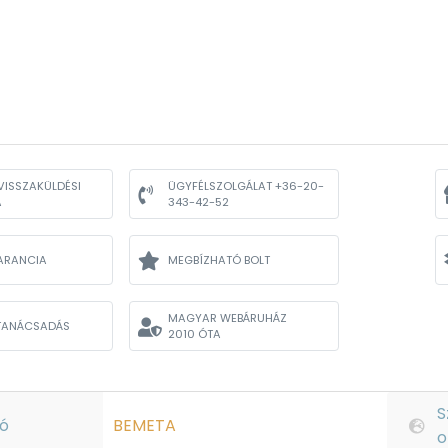
VISSZAKÜLDÉSI
ÜGYFÉLSZOLGÁLAT +36-20-
A
343-42-52
ARANCIA
MEGBÍZHATÓ BOLT
MAGYAR WEBÁRUHÁZ
TANÁCSADÁS
2010 ÓTA
S
ó
BEMETA
o