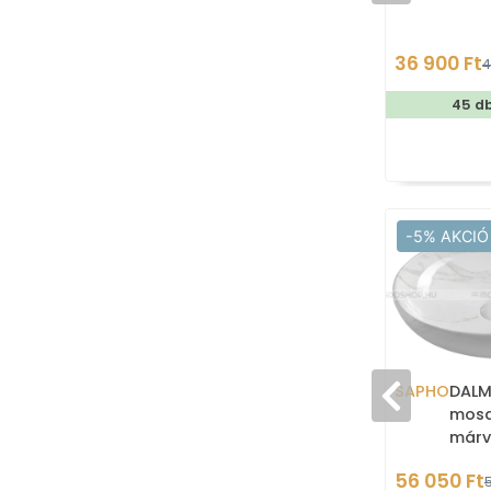
36 900 Ft
4
45 d
-5% AKCIÓ
SAPHO
DALM
mosd
márv
68x44
56 050 Ft
búto