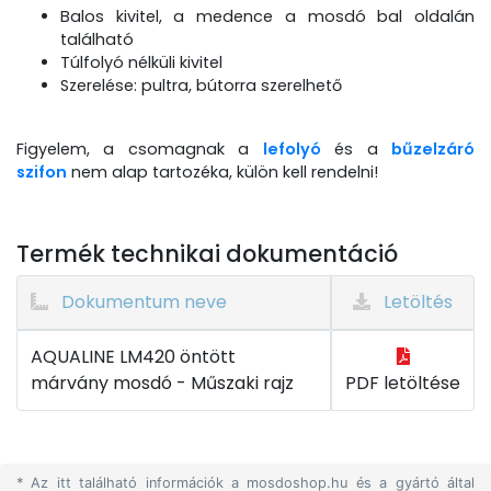
Balos kivitel, a medence a mosdó bal oldalán
található
Túlfolyó nélküli kivitel
Szerelése: pultra, bútorra szerelhető
Figyelem, a csomagnak a
lefolyó
és a
bűzelzáró
szifon
nem alap tartozéka, külön kell rendelni!
Termék technikai dokumentáció
Dokumentum neve
Letöltés
AQUALINE LM420 öntött
márvány mosdó - Műszaki rajz
PDF letöltése
* Az itt található információk a mosdoshop.hu és a gyártó által