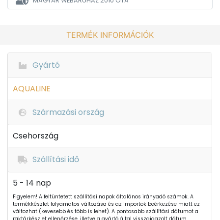
MAGYAR WEBÁRUHÁZ
2010 ÓTA
TERMÉK INFORMÁCIÓK
Gyártó
AQUALINE
Származási ország
Csehország
Szállítási idő
5 - 14 nap
Figyelem! A feltüntetett szállítási napok általános irányadó számok. A
termékkészlet folyamatos változása és az importok beérkezése miatt ez
változhat (kevesebb és több is lehet). A pontosabb szállítási dátumot a
raktárkészlet ellenőrzése, illetve a gyártó által visszaigazolt dátum