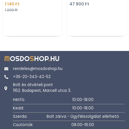
1 140 Ft
47 900 Ft
(32201)
szerelhe
1 200 Ft
M
OSDO
S
HOP
.
HU
rendeles@mosdoshop.hu
+36-20-343-42-52
Bolt és átvételi pont
1162. Budapest, Marcell utca 3.
Hétfő:
10:00-18:00
Kedd:
10:00-18:00
Szerda:
Bolt zárva - Ügyfélszolgálat elérhető
Csütörtök:
08:00-16:00