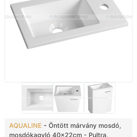
AQUALINE
-
Öntött márvány mosdó,
mosdókagyló 40x22cm - Pultra,