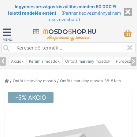
Ingyenes országos kiszállítás minden 50 000 Ft
feletti rendelés estén!
(Partner kedvezménnyel nem
összevonható)
M
OSDO
S
HOP
.
HU
Álomfürdőszoba egy kattintásra...
MENÜ
Akciók
Kerámia mosdók
Öntött márvány mosdók
Fürdőszob
/
Öntött márvány mosdó
/
Öntött márvány mosdó 38-51cm
-5% AKCIÓ