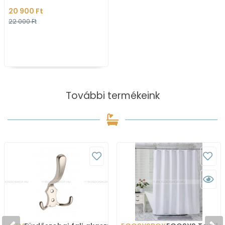
szerelhető (LM408)
20 900 Ft
22 000 Ft
További termékeink