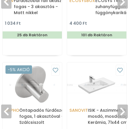
GTV
Fürdőszobai fali akasztó,
ECOSYSBOX
ECOSYS Textil v
fogas - 3 akasztós -
zuhanyfüggöny
Matt nikkel
függönykarikáv
180x200cm -
1 034 Ft
4 400 Ft
Zuhanyfüggöny 
25 db Raktáron
101 db Raktáron
-5% AKCIÓ
SAPHO
Öntapadós fürdőszobai
SANOVIT
ISIK - Aszimmetriku
fogas, 1 akasztóval -
mosdó, mosdókagy
Szálcsiszolt
Kerámia, 71x44 cm,
rozsdamentes acél
- Pultra, bútorra, f