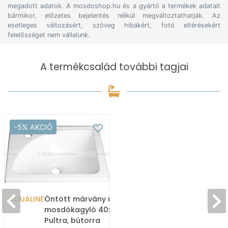
megadott adatok. A mosdoshop.hu és a gyártó a termékek adatait
bármikor, előzetes bejelentés nélkül megváltoztathatják. Az
esetleges változásért, szöveg hibákért, fotó eltérésekért
felelősséget nem vállalunk.
A termékcsalád további tagjai
-5% AKCIÓ
AQUALINE
Öntött márvány mosdó,
mosdókagyló 40x32cm -
Pultra, bútorra