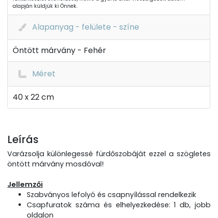
alapján küldjük ki Önnek.
Alapanyag - felülete - színe
Öntött márvány - Fehér
Méret
40 x 22 cm
Leírás
Varázsolja különlegessé fürdőszobáját ezzel a szögletes
öntött márvány mosdóval!
Jellemzői
Szabványos lefolyó és csapnyílással rendelkezik
Csapfuratok száma és elhelyezkedése: 1 db, jobb
oldalon