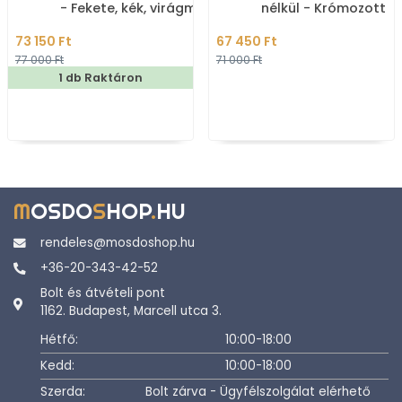
- Fekete, kék, virágmintás
nélkül - Krómozott
- Pultra, bútorra ültethet
(5502-S)
73 150 Ft
67 450 Ft
77 000 Ft
71 000 Ft
1 db Raktáron
M
OSDO
S
HOP
.
HU
rendeles@mosdoshop.hu
+36-20-343-42-52
Bolt és átvételi pont
1162. Budapest, Marcell utca 3.
Hétfő:
10:00-18:00
Kedd:
10:00-18:00
Szerda:
Bolt zárva - Ügyfélszolgálat elérhető