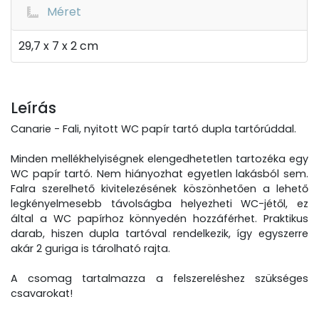
Méret
29,7 x 7 x 2 cm
Leírás
Canarie - Fali, nyitott WC papír tartó dupla tartórúddal.
Minden mellékhelyiségnek elengedhetetlen tartozéka egy
WC papír tartó. Nem hiányozhat egyetlen lakásból sem.
Falra szerelhető kivitelezésének köszönhetően a lehető
legkényelmesebb távolságba helyezheti WC-jétől, ez
által a WC papírhoz könnyedén hozzáférhet. Praktikus
darab, hiszen dupla tartóval rendelkezik, így egyszerre
akár 2 guriga is tárolható rajta.
A csomag tartalmazza a felszereléshez szükséges
csavarokat!