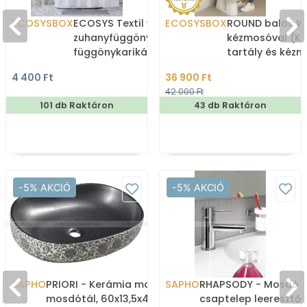
ECOSYSBOX
ECOSYS Textil varrott
ECOSYSBOX
ROUND balos WC
zuhanyfüggöny 12db
kézmosóval (K
függönykarikával
tartály és kéz
180x200cm -
4 400 Ft
36 900 Ft
Zuhanyfüggöny textil
42 000 Ft
101 db Raktáron
43 db Raktáron
-5% AKCIÓ
-5% AKCIÓ
SAPHO
PRIORI - Kerámia mosdó,
SAPHO
RHAPSODY - Mosdó
mosdótál, 60x13,5x40cm
csaptelep leeresztő