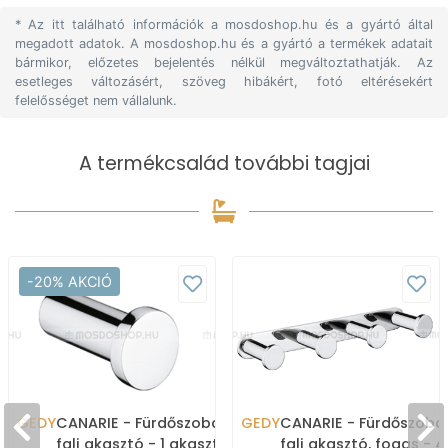
* Az itt található információk a mosdoshop.hu és a gyártó által
megadott adatok. A mosdoshop.hu és a gyártó a termékek adatait
bármikor, előzetes bejelentés nélkül megváltoztathatják. Az
esetleges változásért, szöveg hibákért, fotó eltérésekért
felelősséget nem vállalunk.
A termékcsalád további tagjai
-20% AKCIÓ
GEDY
CANARIE - Fürdőszobai
GEDY
CANARIE - Fürdőszoba
fali akasztó - 1 akasztós
fali akasztó, fogas - 4