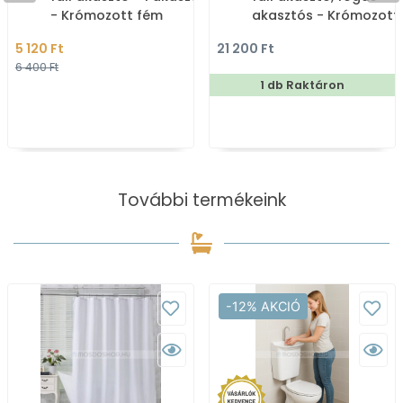
- Krómozott fém
akasztós - Krómozott
fém
5 120 Ft
21 200 Ft
6 400 Ft
1 db Raktáron
További termékeink
-12% AKCIÓ