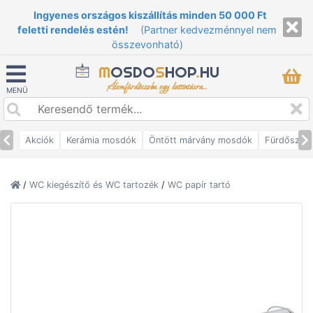
Ingyenes országos kiszállítás minden 50 000 Ft
feletti rendelés estén!
(Partner kedvezménnyel nem
összevonható)
M
OSDO
S
HOP
.
HU
Álomfürdőszoba egy kattintásra...
MENÜ
Akciók
Kerámia mosdók
Öntött márvány mosdók
Fürdőszob
/
WC kiegészítő és WC tartozék
/
WC papír tartó