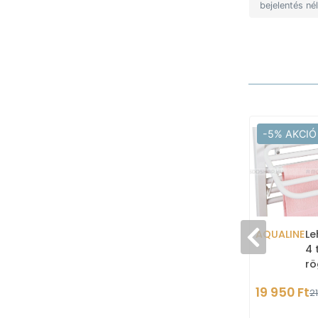
bejelentés né
-5% AKCIÓ
AQUALINE
Le
4 
rö
(2
19 950 Ft
21