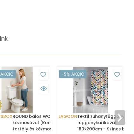
ink
 AKCIÓ
-5% AKCIÓ
YSBOX
ROUND balos WC tartály
LAGOON
Textil zuhanyfüggöny
kézmosóval (Kombi WC
függönykarikával
tartály és kézmosó)
180x200cm - Színes betű