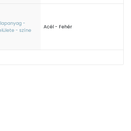
lapanyag -
Acél - Fehér
elülete - színe