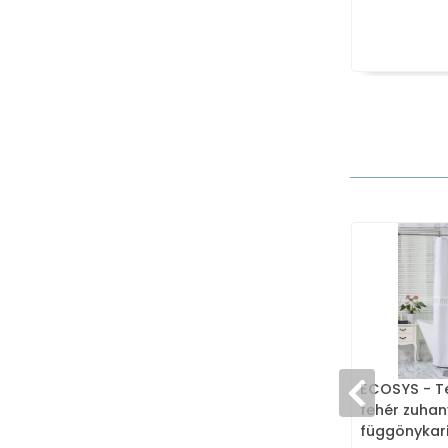
ECOSYS - Te
fehér zuhan
függönykar