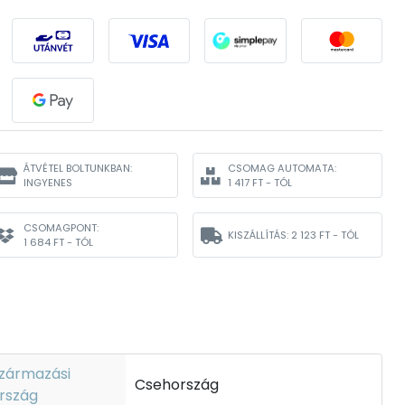
ÁTVÉTEL BOLTUNKBAN:
CSOMAG AUTOMATA:
INGYENES
1 417 FT - TÓL
CSOMAGPONT:
KISZÁLLÍTÁS:
2 123 FT - TÓL
1 684 FT - TÓL
zármazási
Csehország
rszág