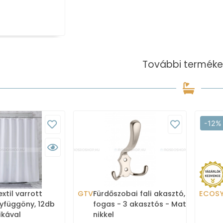
További terméke
-12%
xtil varrott
GTV
Fürdőszobai fali akasztó,
ECOS
yfüggöny, 12db
fogas - 3 akasztós - Matt
ikával
nikkel