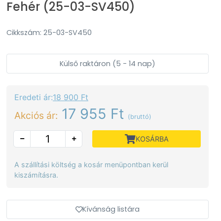
Fehér (25-03-SV450)
Cikkszám: 25-03-SV450
Külső raktáron (5 - 14 nap)
Eredeti ár:
18 900 Ft
17 955 Ft
Akciós ár:
(bruttó)
KOSÁRBA
A szállítási költség a kosár menüpontban kerül
kiszámításra.
Kívánság listára