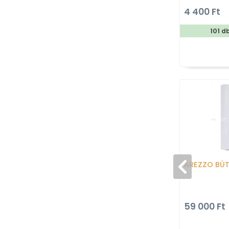
180x200cm
4 400 Ft
101 d
AREZZO BÚ
59 000 Ft