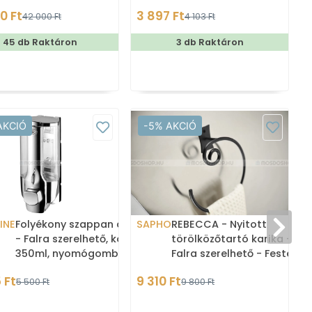
fehér háttér előtt
0 Ft
3 897 Ft
42 000 Ft
4 103 Ft
45 db Raktáron
3 db Raktáron
AKCIÓ
-5% AKCIÓ
INE
Folyékony szappan adagoló
SAPHO
REBECCA - Nyitott
- Falra szerelhető, közületi,
törölközőtartó karika -
350ml, nyomógombos -
Falra szerelhető - Festett
Krómozott műanyag (7207
fekete acél
 Ft
9 310 Ft
5 500 Ft
9 800 Ft