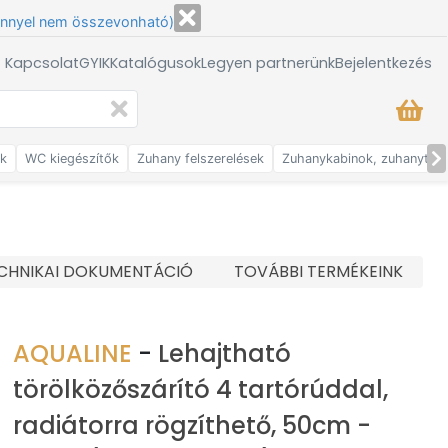
énnyel nem összevonható)
/ Kapcsolat
GYIK
Katalógusok
Legyen partnerünk
Bejelentkezés
ők
WC kiegészítők
Zuhany felszerelések
Zuhanykabinok, zuhanytálc
CHNIKAI DOKUMENTÁCIÓ
TOVÁBBI TERMÉKEINK
AQUALINE
-
Lehajtható
törölközőszárító 4 tartórúddal,
radiátorra rögzíthető, 50cm -