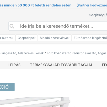
ás minden 50 000 Ft feletti rendelés estén!
(Partner kedvezm
Segítség 
a bútorok
Csaptelepek
Mosdó szerelvények
Fürdőszoba kiegészít
kiegészítő, felszerelés, kellék
/
Törölközőszárító radiátor akasztó, fogas
LEÍRÁS
TERMÉKCSALÁD TOVÁBBI TAGJAI
TE
KCIÓ