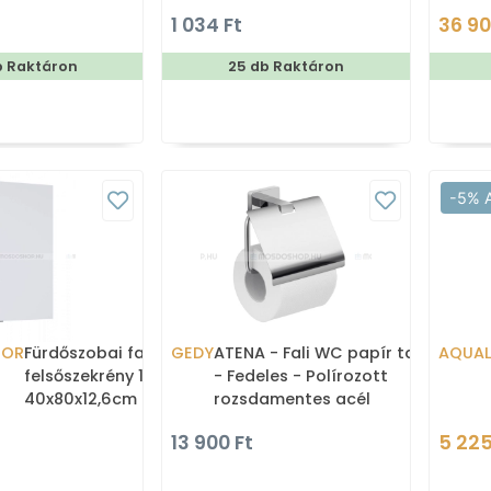
1 034 Ft
36 90
b Raktáron
25 db Raktáron
-5% 
TOR
Fürdőszobai fali
GEDY
ATENA - Fali WC papír tartó
AQUAL
felsőszekrény 1 nyílóajtóval,
- Fedeles - Polírozott
40x80x12,6cm - Fényezett,
rozsdamentes acél
magasfényű fehér (AR-
13 900 Ft
5 225
167734