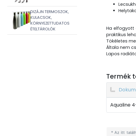
Lecsukha
Helytak
DIZÁJN TERMOSZOK,
KULACSOK,
KÖRNYEZETTUDATOS
Ha elfogyott 
ÉTELTÁROLÓK
praktikus leh
Tökéletes me
Általa nem cs
Lapos radiáto
Termék t
Dokum
Aqualine 4
* Az itt tal