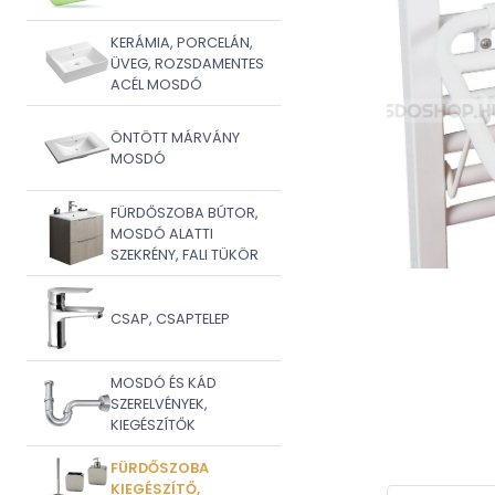
KERÁMIA, PORCELÁN,
ÜVEG, ROZSDAMENTES
ACÉL MOSDÓ
ÖNTÖTT MÁRVÁNY
MOSDÓ
FÜRDŐSZOBA BÚTOR,
MOSDÓ ALATTI
SZEKRÉNY, FALI TÜKÖR
CSAP, CSAPTELEP
MOSDÓ ÉS KÁD
SZERELVÉNYEK,
KIEGÉSZÍTŐK
FÜRDŐSZOBA
KIEGÉSZÍTŐ,