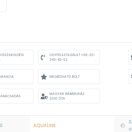
VISSZAKÜLDÉSI
ÜGYFÉLSZOLGÁLAT +36-20-
A
343-42-52
ARANCIA
MEGBÍZHATÓ BOLT
MAGYAR WEBÁRUHÁZ
TANÁCSADÁS
2010 ÓTA
S
ó
AQUALINE
o