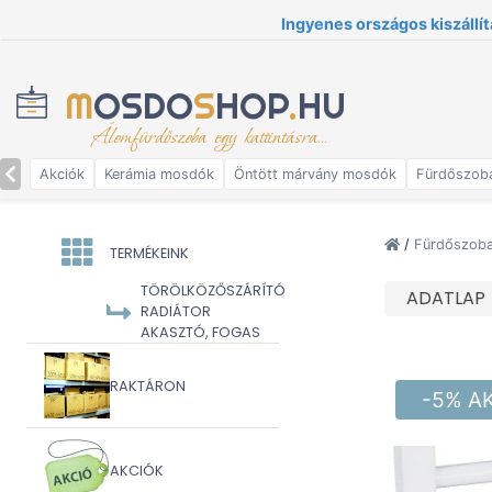
Ingyenes országos kiszállít
M
OSDO
S
HOP
.
HU
Álomfürdőszoba egy kattintásra...
Akciók
Kerámia mosdók
Öntött márvány mosdók
Fürdőszob
/
Fürdőszoba 
TERMÉKEINK
TÖRÖLKÖZŐSZÁRÍTÓ
ADATLAP
RADIÁTOR
AKASZTÓ, FOGAS
RAKTÁRON
-5% A
AKCIÓK