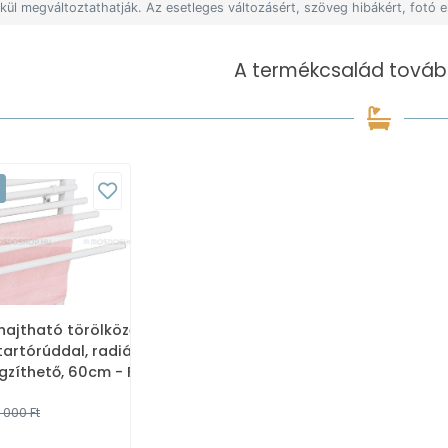
lkül megváltoztathatják. Az esetleges változásért, szöveg hibákért, fotó e
A termékcsalád tovább
hajtható törölközőszárító
tartórúddal, radiátorra
gzíthető, 60cm - Fehér
5-03-SV460)
 000 Ft