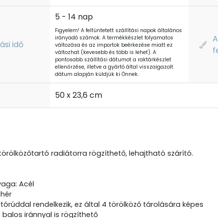
5 - 14 nap
Figyelem! A feltüntetett szállítási napok általános
A
irányadó számok. A termékkészlet folyamatos
tási idő
változása és az importok beérkezése miatt ez
f
változhat (kevesebb és több is lehet). A
pontosabb szállítási dátumot a raktárkészlet
ellenőrzése, illetve a gyártó által visszaigazolt
dátum alapján küldjük ki Önnek.
t
50 x 23,6 cm
örölközőtartó radiátorra rögzíthető, lehajtható szárító.
aga: Acél
ehér
tórúddal rendelkezik, ez által 4 törölköző tárolására képes
balos iránnyal is rögzíthető