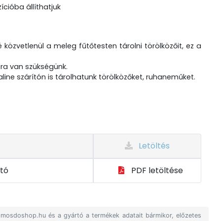
ícióba állíthatjuk
közvetlenül a meleg fűtőtesten tárolni törölközőit, ez a
ra van szükségünk.
ne szárítón is tárolhatunk törölközőket, ruhaneműket.
Letöltés
ató
PDF letöltése
A mosdoshop.hu és a gyártó a termékek adatait bármikor, előzetes