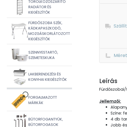
TÖRÖLKÖZŐSZÁRÍTÓ
RADIÁTOR ÉS
KIEGÉSZÍTŐK
FÜRDŐSZOBA SZÉK,
Szállí
KÁDKAPASZKODÓ,
MOZGÁSKORLÁTOZOTT
KIEGÉSZÍTŐK
SZENNYESTARTÓ,
Mére
SZEMETESKUKA
LAKBERENDEZÉSI ÉS
Leírás
KONYHAI KIEGÉSZÍTŐK
Fürdőszobai/t
FORGALMAZOTT
Jellemzői:
MÁRKÁK
Alapany
Színe: f
4 db tar
BÚTORFOGANTYÚK,
BÚTORFOGASOK
Jobb és 