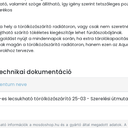
tó, valamint szöge állítható, így igény szerint tetszőleges poz
arékos
a hely a törölközőszárító radiátoron, vagy csak nem szeretné 
ajtható szárító tökéletes kiegészítője lehet fürdőszobájának.
goldást nyújt a mindennapok során, ha extra tárolókapacitás
ak magán a törölközőszárító radiátoron, hanem ezen az Aquali
rokhoz tervezve.
echnikai dokumentáció
entum neve
-es lecsukható törölközőszárító 25-03 - Szerelési útmut
álható információk a mosdoshop.hu és a gyártó által megadott adatok. 