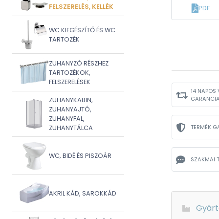
FELSZERELÉS, KELLÉK
PDF
WC KIEGÉSZÍTŐ ÉS WC
TARTOZÉK
ZUHANYZÓ RÉSZHEZ
TARTOZÉKOK,
FELSZERELÉSEK
14 NAPOS 
GARANCI
ZUHANYKABIN,
ZUHANYAJTÓ,
ZUHANYFAL,
TERMÉK G
ZUHANYTÁLCA
WC, BIDÉ ÉS PISZOÁR
SZAKMAI 
AKRIL KÁD, SAROKKÁD
Gyárt