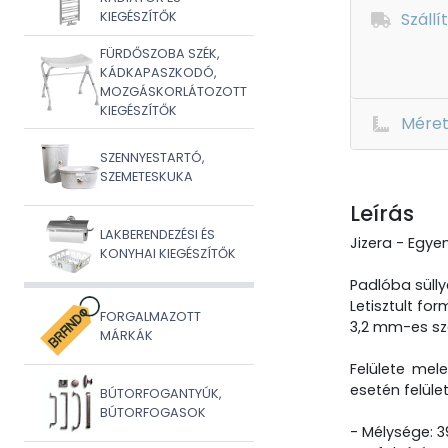
KIEGÉSZÍTŐK
Szállí
FÜRDŐSZOBA SZÉK,
KÁDKAPASZKODÓ,
MOZGÁSKORLÁTOZOTT
KIEGÉSZÍTŐK
Mére
SZENNYESTARTÓ,
SZEMETESKUKA
Leírás
LAKBERENDEZÉSI ÉS
Jizera - Egyen
KONYHAI KIEGÉSZÍTŐK
Padlóba sülly
Letisztult fo
FORGALMAZOTT
3,2 mm-es sza
MÁRKÁK
Felülete mel
esetén felület
BÚTORFOGANTYÚK,
BÚTORFOGASOK
- Mélysége: 