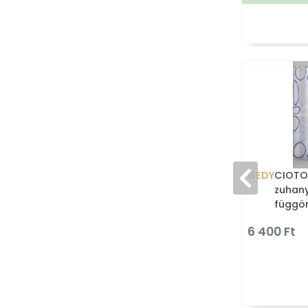
GEDY
CIOTOL
zuhan
függön
cm - V
6 400 Ft
geome