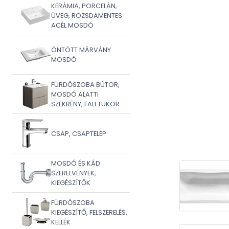
KERÁMIA, PORCELÁN,
ÜVEG, ROZSDAMENTES
ACÉL MOSDÓ
ÖNTÖTT MÁRVÁNY
MOSDÓ
FÜRDŐSZOBA BÚTOR,
MOSDÓ ALATTI
SZEKRÉNY, FALI TÜKÖR
CSAP, CSAPTELEP
MOSDÓ ÉS KÁD
SZERELVÉNYEK,
KIEGÉSZÍTŐK
FÜRDŐSZOBA
KIEGÉSZÍTŐ, FELSZERELÉS,
KELLÉK