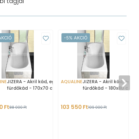
i tagjai
AKCIÓ
-5% AKCIÓ
INE
JIZERA - Akril kád, egyenes
AQUALINE
JIZERA - Akril kád, egye
fürdőkád - 170x70 cm
fürdőkád - 180x80 cm
0 Ft
103 550 Ft
88 000 Ft
109 000 Ft