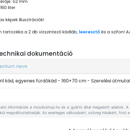
mérője: 52 mm
160 liter
s képek illusztrációk!
 tartozéka a 2 db vízszintező kádláb,
leeresztő
és a szifon! A
echnikai dokumentáció
entum neve
kril kád, egyenes fürdőkád - 160×70 cm - Szerelési útmuta
álható információk a mosdoshop.hu és a gyártó által megadott adatok. 
lkül megváltoztathatják. Az esetleges változásért, szöveg hibákért, fotó e