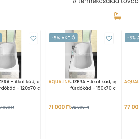
A termékcsalád tovább
-5% AKCIÓ
-5% 
ZERA - Akril kád, egyenes
AQUALINE
JIZERA - Akril kád, egyenes
AQUAL
rdőkád - 120x70 cm
fürdőkád - 150x70 cm
71 000 Ft
77 00
7 000 Ft
82 000 Ft