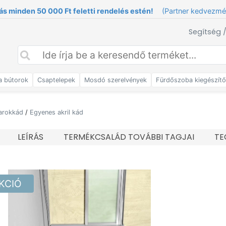
ás minden 50 000 Ft feletti rendelés estén!
(Partner kedvezm
Segítség 
a bútorok
Csaptelepek
Mosdó szerelvények
Fürdőszoba kiegészít
sarokkád
/
Egyenes akril kád
LEÍRÁS
TERMÉKCSALÁD TOVÁBBI TAGJAI
TE
AKCIÓ