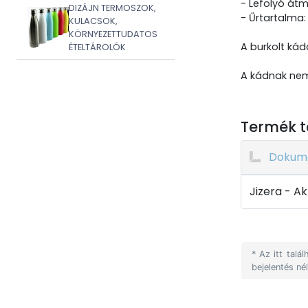
- Lefolyó át
DIZÁJN TERMOSZOK,
- Űrtartalma: 
KULACSOK,
KÖRNYEZETTUDATOS
A burkolt káda
ÉTELTÁROLÓK
A kádnak nem
Termék t
Dokum
Jizera - A
* Az itt tal
bejelentés né