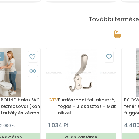
További terméke
Ó
X
ROUND balos WC tartály
GTV
Fürdőszobai fali akasztó,
ECOSYS
kézmosóval (Kombi WC
fogas - 3 akasztós - Matt
fehér 
tartály és kézmosó)
nikkel
függö
180x2
1 034 Ft
4 400
2 000 Ft
b Raktáron
25 db Raktáron