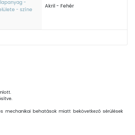
lapanyag -
Akril - Fehér
elülete - színe
nlott.
sítve.
es mechanikai behatások miatt bekövetkező sérülések