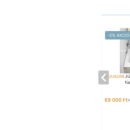
-5% AKCIÓ
AQUALINE
JI
fü
69 000 Ft
7