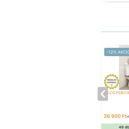
-12% AKCI
ECOSYSBO
36 900 Ft
4
46 d