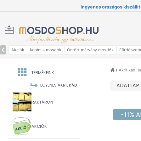
Ingyenes országos kiszállít
M
OSDO
S
HOP
.
HU
Álomfürdőszoba egy kattintásra...
Akciók
Kerámia mosdók
Öntött márvány mosdók
Fürdőszob
/
Akril kád, 
TERMÉKEINK
ADATLAP
EGYENES AKRIL KÁD
RAKTÁRON
-11% 
AKCIÓK