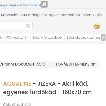
énnyel nem összevonható)
/ Kapcsolat
GYIK
Katalógusok
Legyen partnerünk
Bejelentkezés
ők
WC kiegészítők
Zuhany felszerelések
Zuhanykabinok, zuhanytálc
CHNIKAI DOKUMENTÁCIÓ
TOVÁBBI TERMÉKEINK
AQUALINE
-
JIZERA - Akril kád,
egyenes fürdőkád - 160x70 cm
Cikkszám: G1670