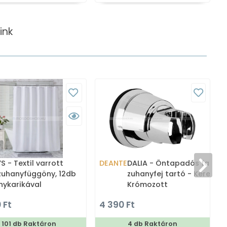
ink
 - Textil varrott
DEANTE
DALIA - Öntapadós fali
zuhanyfüggöny, 12db
zuhanyfej tartó - Kerek -
nykarikával
Krómozott
00cm
 Ft
4 390 Ft
101 db Raktáron
4 db Raktáron