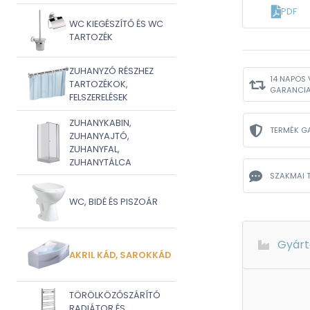
PDF
WC KIEGÉSZÍTŐ ÉS WC
TARTOZÉK
ZUHANYZÓ RÉSZHEZ
14 NAPOS 
TARTOZÉKOK,
GARANCI
FELSZERELÉSEK
ZUHANYKABIN,
TERMÉK G
ZUHANYAJTÓ,
ZUHANYFAL,
ZUHANYTÁLCA
SZAKMAI 
WC, BIDÉ ÉS PISZOÁR
Gyárt
AKRIL KÁD, SAROKKÁD
TÖRÖLKÖZŐSZÁRÍTÓ
RADIÁTOR ÉS