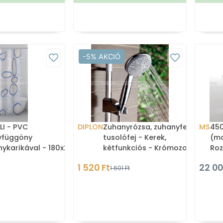
-5% AKCIÓ
I - PVC
DIPLON
Zuhanyrózsa, zuhanyfej,
MS
450
yfüggöny
tusolófej - Kerek,
(mo
ykarikával - 180x200
kétfunkciós - Krómozott
Roz
inyl - Fehér, kék
műanyag (BQ1629)
Szá
1 520 Ft
22 00
1 601 Ft
triai mintás