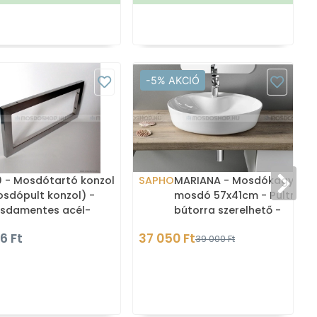
-5% AKCIÓ
 - Mosdótartó konzol
SAPHO
MARIANA - Mosdókagyló,
sdópult konzol) -
mosdó 57x41cm - Pultra,
sdamentes acél-
bútorra szerelhető -
lcsiszolt
Kerámia
6 Ft
37 050 Ft
39 000 Ft