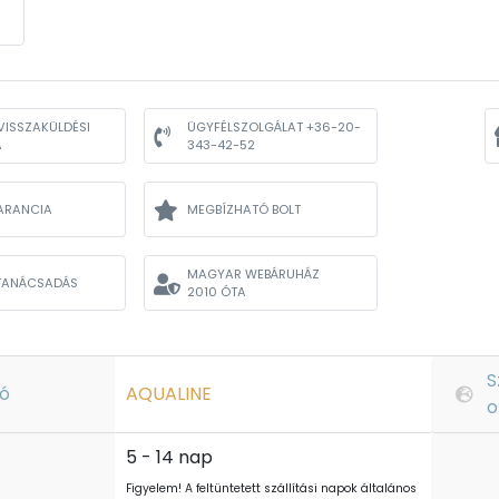
VISSZAKÜLDÉSI
ÜGYFÉLSZOLGÁLAT +36-20-
A
343-42-52
ARANCIA
MEGBÍZHATÓ BOLT
MAGYAR WEBÁRUHÁZ
TANÁCSADÁS
2010 ÓTA
S
ó
AQUALINE
o
5 - 14 nap
Figyelem! A feltüntetett szállítási napok általános