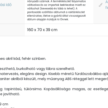
A
irányadó számok. A termékkészlet folyamatos
tási idő
változása és az importok beérkezése miatt ez
f
változhat (kevesebb és több is lehet). A
pontosabb szállítási dátumot a raktárkészlet
ellenőrzése, illetve a gyártó által visszaigazolt
dátum alapján küldjük ki Önnek.
t
160 x 70 x 39 cm
es akril kád, fehér színben.
eszthető, burkolható vagy lábra szerelhető.
rmatervezés, elegáns design. Kisebb méretű fürdőszobákba ajá
niter akrilból készült, mely műanyag ABS réteggel lett megerő
eg tapintású, tükörsima. Kopásállósága magas, az esetleg
e javítható.
39 cm