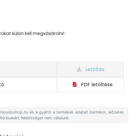
zokat külön kell megvásárolni!
Letöltés
tó
PDF letöltése
A mosdoshop.hu és a gyártó a termékek adatait bármikor, előzetes
ltérésekért felelősséget nem vállalunk.