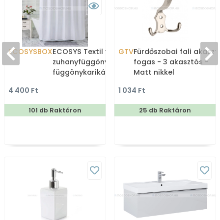
ECOSYSBOX
ECOSYS Textil varrott
GTV
Fürdőszobai fali akaszt
zuhanyfüggöny 12db
fogas - 3 akasztós -
függönykarikával
Matt nikkel
180x200cm -
4 400 Ft
1 034 Ft
Zuhanyfüggöny textil
101 db Raktáron
25 db Raktáron