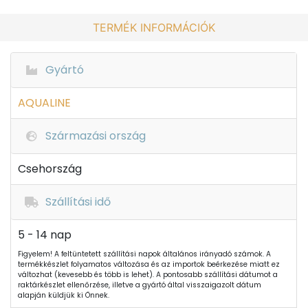
TERMÉK INFORMÁCIÓK
Gyártó
AQUALINE
Származási ország
Csehország
Szállítási idő
5 - 14 nap
Figyelem! A feltüntetett szállítási napok általános irányadó számok. A
termékkészlet folyamatos változása és az importok beérkezése miatt ez
változhat (kevesebb és több is lehet). A pontosabb szállítási dátumot a
raktárkészlet ellenőrzése, illetve a gyártó által visszaigazolt dátum
alapján küldjük ki Önnek.