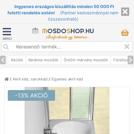
Ingyenes országos kiszállítás minden 50 000 Ft
feletti rendelés estén!
(Partner kedvezménnyel nem
összevonható)
M
OSDO
S
HOP
.
HU
Álomfürdőszoba egy kattintásra...
MENÜ
Akciók
Kerámia mosdók
Öntött márvány mosdók
Fürdőszob
/
Akril kád, sarokkád
/
Egyenes akril kád
-13% AKCIÓ