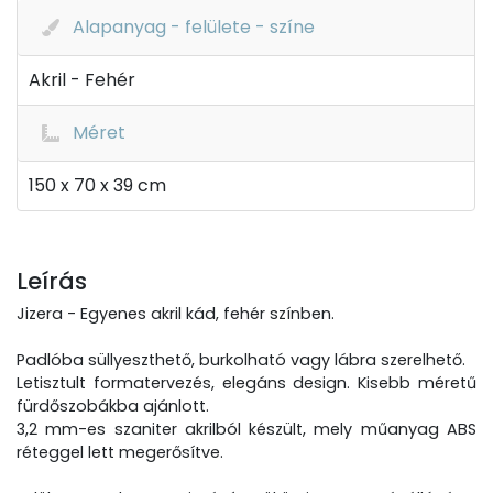
Alapanyag - felülete - színe
Akril - Fehér
Méret
150 x 70 x 39 cm
Leírás
Jizera - Egyenes akril kád, fehér színben.
Padlóba süllyeszthető, burkolható vagy lábra szerelhető.
Letisztult formatervezés, elegáns design. Kisebb méretű
fürdőszobákba ajánlott.
3,2 mm-es szaniter akrilból készült, mely műanyag ABS
réteggel lett megerősítve.