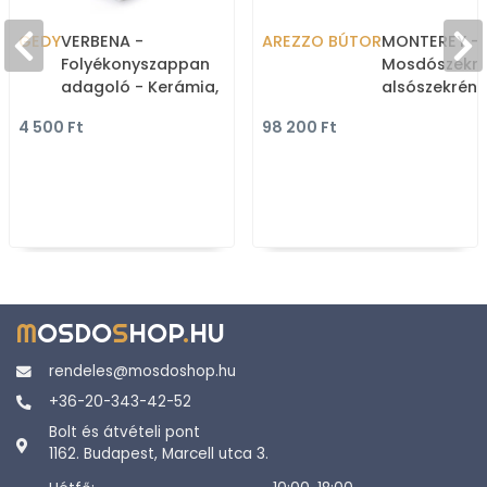
GEDY
VERBENA -
AREZZO BÚTOR
MONTEREY -
Folyékonyszappan
Mosdószekré
adagoló - Kerámia,
alsószekrény 
műanyag - Fehér,
80cm - Matt
4 500 Ft
98 200 Ft
krómozott
(mosdókagyl
M
OSDO
S
HOP
.
HU
rendeles@mosdoshop.hu
+36-20-343-42-52
Bolt és átvételi pont
1162. Budapest, Marcell utca 3.