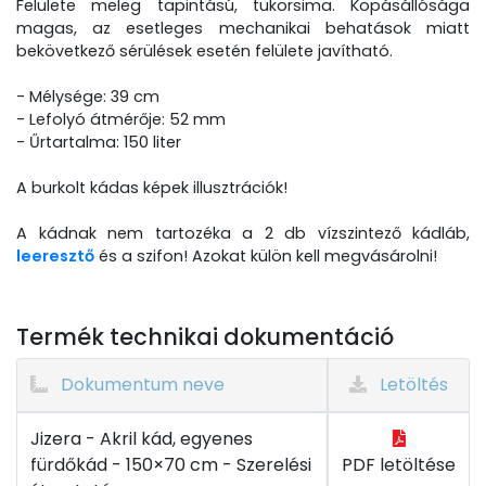
Felülete meleg tapintású, tükörsima. Kopásállósága
magas, az esetleges mechanikai behatások miatt
bekövetkező sérülések esetén felülete javítható.
- Mélysége: 39 cm
- Lefolyó átmérője: 52 mm
- Űrtartalma: 150 liter
A burkolt kádas képek illusztrációk!
A kádnak nem tartozéka a 2 db vízszintező kádláb,
leeresztő
és a szifon! Azokat külön kell megvásárolni!
Termék technikai dokumentáció
Dokumentum neve
Letöltés
Jizera - Akril kád, egyenes
fürdőkád - 150×70 cm - Szerelési
PDF letöltése