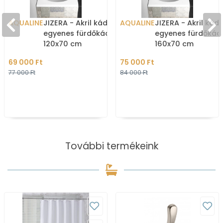
AQUALINE
JIZERA - Akril kád,
AQUALINE
JIZERA - Akril kád,
egyenes fürdőkád -
egyenes fürdőkád
120x70 cm
160x70 cm
69 000 Ft
75 000 Ft
77 000 Ft
84 000 Ft
További termékeink