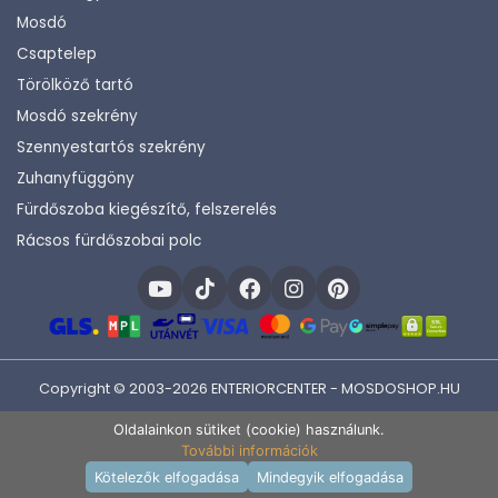
Mosdó
Csaptelep
Törölköző tartó
Mosdó szekrény
Szennyestartós szekrény
Zuhanyfüggöny
Fürdőszoba kiegészítő, felszerelés
Rácsos fürdőszobai polc
Copyright © 2003-2026 ENTERIORCENTER - MOSDOSHOP.HU
Fejlesztette:
KHAM IT
Oldalainkon sütiket (cookie) használunk.
További információk
Kosárba rakom
Kötelezők elfogadása
Mindegyik elfogadása