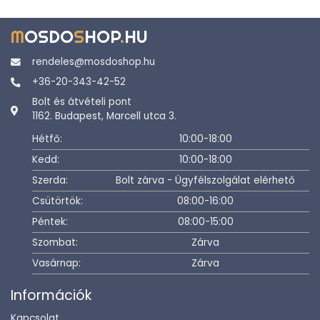
M
OSDO
S
HOP
.
HU
rendeles@mosdoshop.hu
+36-20-343-42-52
Bolt és átvételi pont
1162. Budapest, Marcell utca 3.
Hétfő:
10:00-18:00
Kedd:
10:00-18:00
Szerda:
Bolt zárva - Ügyfélszolgálat elérhető
Csütörtök:
08:00-16:00
Péntek:
08:00-15:00
Szombat:
Zárva
Vasárnap:
Zárva
Információk
Kapcsolat