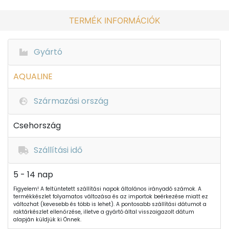
TERMÉK INFORMÁCIÓK
Gyártó
AQUALINE
Származási ország
Csehország
Szállítási idő
5 - 14 nap
Figyelem! A feltüntetett szállítási napok általános irányadó számok. A
termékkészlet folyamatos változása és az importok beérkezése miatt ez
változhat (kevesebb és több is lehet). A pontosabb szállítási dátumot a
raktárkészlet ellenőrzése, illetve a gyártó által visszaigazolt dátum
alapján küldjük ki Önnek.