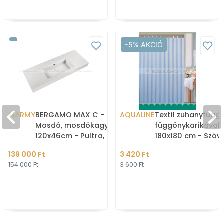
-5% AKCIÓ
MARMY
BERGAMO MAX C -
AQUALINE
Textil zuhanyfügg
Mosdó, mosdókagyló
függönykarikával 
120x46cm - Pultra,
180x180 cm - Szöve
bútorra, falra szerelhető
(0201103 M)
139 000 Ft
3 420 Ft
- Fehér
154 000 Ft
3 600 Ft