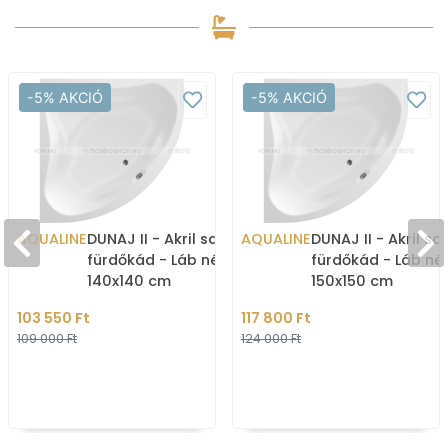
-5% AKCIÓ
-5% AKCIÓ
AQUALINE
DUNAJ II - Akril sarokkád,
AQUALINE
DUNAJ II - Akril sa
fürdőkád - Láb nélkül -
fürdőkád - Láb nél
140x140 cm
150x150 cm
103 550 Ft
117 800 Ft
109 000 Ft
124 000 Ft