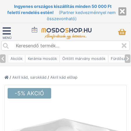
Ingyenes országos kiszállítás minden 50 000 Ft
feletti rendelés estén!
(Partner kedvezménnyel nem
összevonható)
M
OSDO
S
HOP
.
HU
Álomfürdőszoba egy kattintásra...
MENÜ
Akciók
Kerámia mosdók
Öntött márvány mosdók
Fürdőszob
/
Akril kád, sarokkád
/
Akril kád előlap
-5% AKCIÓ