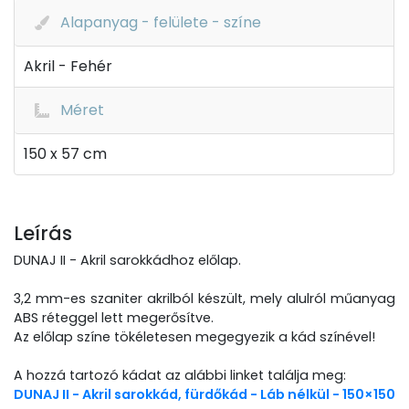
Alapanyag - felülete - színe
Akril - Fehér
Méret
150 x 57 cm
Leírás
DUNAJ II - Akril sarokkádhoz előlap.
3,2 mm-es szaniter akrilból készült, mely alulról műanyag
ABS réteggel lett megerősítve.
Az előlap színe tökéletesen megegyezik a kád színével!
A hozzá tartozó kádat az alábbi linket találja meg:
DUNAJ II - Akril sarokkád, fürdőkád - Láb nélkül - 150×150