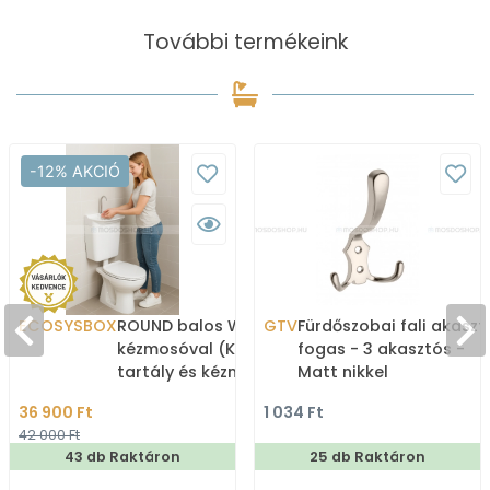
További termékeink
-12% AKCIÓ
ECOSYSBOX
ROUND balos WC tartály
GTV
Fürdőszobai fali akaszt
kézmosóval (Kombi WC
fogas - 3 akasztós -
tartály és kézmosó)
Matt nikkel
36 900 Ft
1 034 Ft
42 000 Ft
43 db Raktáron
25 db Raktáron