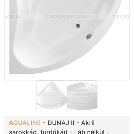
AQUALINE
-
DUNAJ II - Akril
sarokkád, fürdőkád - Láb nélkül -