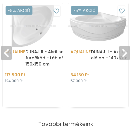
-5% AKCIÓ
-5% AKCIÓ
AQUALINE
DUNAJ II - Akril sarokkád,
AQUALINE
DUNAJ II - Akril s
fürdőkád - Láb nélkül -
előlap - 140x57 c
150x150 cm
117 800 Ft
54 150 Ft
124 000 Ft
57 000 Ft
További termékeink