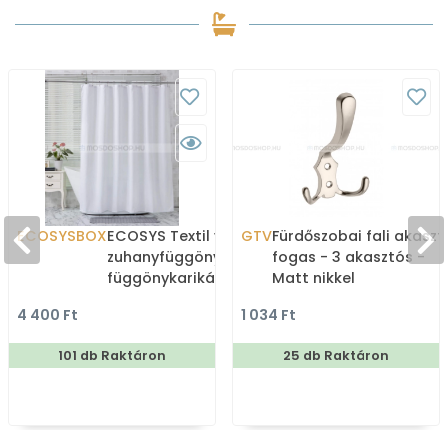
ECOSYSBOX
ECOSYS Textil varrott
GTV
Fürdőszobai fali akaszt
zuhanyfüggöny 12db
fogas - 3 akasztós -
függönykarikával
Matt nikkel
180x200cm -
4 400 Ft
1 034 Ft
Zuhanyfüggöny textil
101 db Raktáron
25 db Raktáron