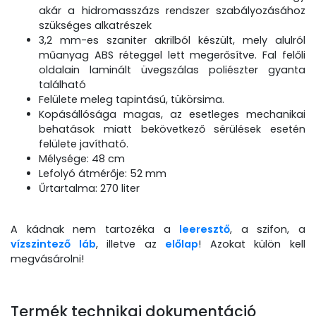
akár a hidromasszázs rendszer szabályozásához
szükséges alkatrészek
3,2 mm-es szaniter akrilból készült, mely alulról
műanyag ABS réteggel lett megerősítve. Fal felőli
oldalain laminált üvegszálas poliészter gyanta
található
Felülete meleg tapintású, tükörsima.
Kopásállósága magas, az esetleges mechanikai
behatások miatt bekövetkező sérülések esetén
felülete javítható.
Mélysége: 48 cm
Lefolyó átmérője: 52 mm
Űrtartalma: 270 liter
A kádnak nem tartozéka a
leeresztő
, a szifon, a
vízszintező láb
, illetve az
előlap
! Azokat külön kell
megvásárolni!
Termék technikai dokumentáció