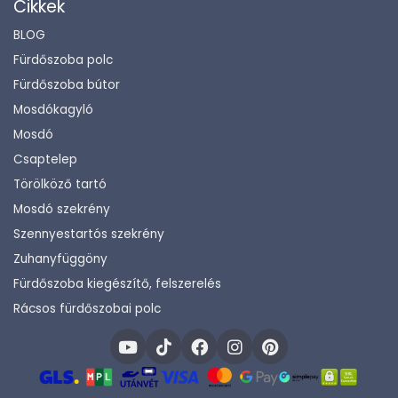
Cikkek
BLOG
Fürdőszoba polc
Fürdőszoba bútor
Mosdókagyló
Mosdó
Csaptelep
Törölköző tartó
Mosdó szekrény
Szennyestartós szekrény
Zuhanyfüggöny
Fürdőszoba kiegészítő, felszerelés
Rácsos fürdőszobai polc