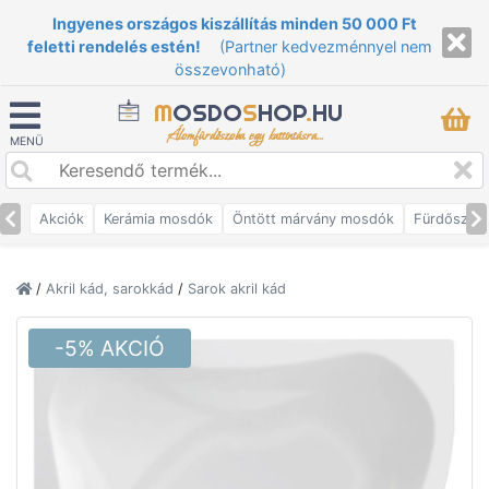
Ingyenes országos kiszállítás minden 50 000 Ft
feletti rendelés estén!
(Partner kedvezménnyel nem
összevonható)
M
OSDO
S
HOP
.
HU
Álomfürdőszoba egy kattintásra...
MENÜ
Akciók
Kerámia mosdók
Öntött márvány mosdók
Fürdőszob
/
Akril kád, sarokkád
/
Sarok akril kád
-5% AKCIÓ