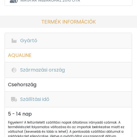
MAGYAR WEBÁRUHÁZ
2010 ÓTA
TERMÉK INFORMÁCIÓK
Gyártó
AQUALINE
Származási ország
Csehország
Szállítási idő
5 - 14 nap
Figyelem! A feltüntetett szállítási napok általános irányadó számok. A
termékkészlet folyamatos változása és az importok beérkezése miatt ez
változhat (kevesebb és több is lehet). A pontosabb szállítási dátumot a
raktárkészlet ellenőrzése, illetve a gyártó által visszaigazolt dátum