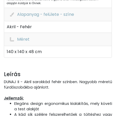
alapján küldjük ki Önnek.
Alapanyag - felülete - színe
Akril - Fehér
Méret
140 x 140 x 48 cm
Leírás
DUNAJ II - Akril sarokkád fehér színben. Nagyobb méretű
fürdőszobákba ajánlott.
Jellemzői:
Elegáns design ergonomikus kialakítás, mely követi
a test alakját
A kád sík szélére felszerelhetőek a töltéshez vagy