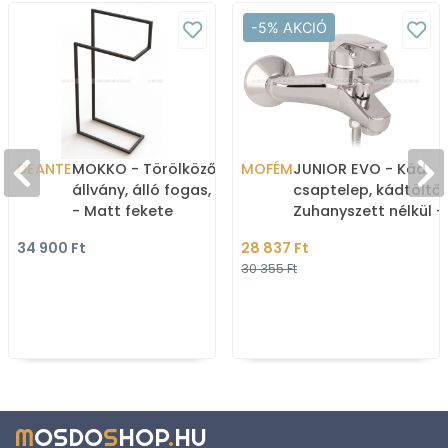
-5% AKCIÓ
DEANTE
MOKKO - Törölközőtartó
MOFÉM
JUNIOR EVO - Kád
állvány, álló fogas, 80cm
csaptelep, kádtöltő 
- Matt fekete
Zuhanyszett nélkül -
rozsdamentes acél
Krómozott
34 900 Ft
28 837 Ft
30 355 Ft
M
OSDO
S
HOP
.
HU