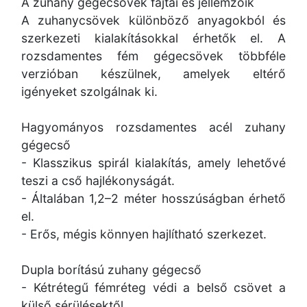
A zuhany gégecsövek fajtái és jellemzőik
A zuhanycsövek különböző anyagokból és
szerkezeti kialakításokkal érhetők el. A
rozsdamentes fém gégecsövek többféle
verzióban készülnek, amelyek eltérő
igényeket szolgálnak ki.
Hagyományos rozsdamentes acél zuhany
gégecső
- Klasszikus spirál kialakítás, amely lehetővé
teszi a cső hajlékonyságát.
- Általában 1,2–2 méter hosszúságban érhető
el.
- Erős, mégis könnyen hajlítható szerkezet.
Dupla borítású zuhany gégecső
- Kétrétegű fémréteg védi a belső csövet a
külső sérülésektől.