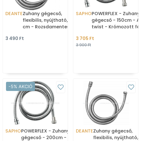
DEANTE
Zuhany gégecső,
SAPHO
POWERFLEX - Zuhany
flexibilis, nyújtható, 150
gégecső - 150cm - A
cm - Rozsdamentes acél
twist - Krómozott f
(NDA 051W)
3 490 Ft
3 705 Ft
3 900 Ft
-5% AKCIÓ
SAPHO
POWERFLEX - Zuhany
DEANTE
Zuhany gégecső,
gégecső - 200cm - Anti-
flexibilis, nyújtható,