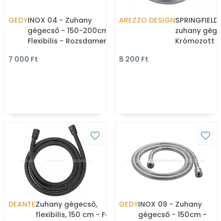
GEDY
INOX 04 - Zuhany
AREZZO DESIGN
SPRINGFIELD 
gégecső - 150-200cm -
zuhany gége
Flexibilis - Rozsdamentes
Krómozott 
acél
bevonattal
7 000 Ft
8 200 Ft
DEANTE
Zuhany gégecső,
GEDY
INOX 09 - Zuhany
flexibilis, 150 cm - Fekete
gégecső - 150cm -