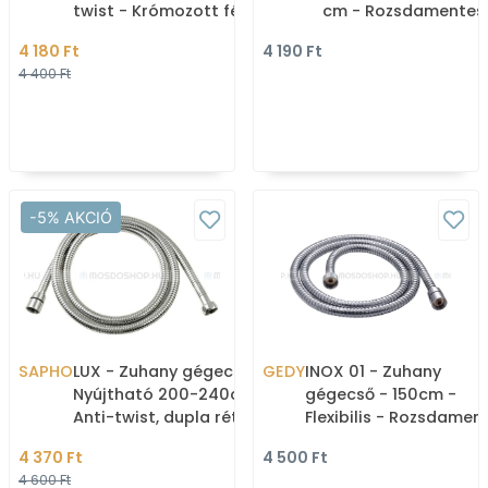
twist - Krómozott fém
cm - Rozsdamentes 
(NDA 001W)
4 180 Ft
4 190 Ft
4 400 Ft
-5% AKCIÓ
SAPHO
LUX - Zuhany gégecső -
GEDY
INOX 01 - Zuhany
Nyújtható 200-240cm -
gégecső - 150cm -
Anti-twist, dupla rétegű
Flexibilis - Rozsdamen
- Fényes rozsdamentes
acél
4 370 Ft
4 500 Ft
acél
4 600 Ft