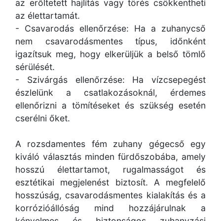
az erőltetett hajlítás vagy törés csökkentheti
az élettartamát.
- Csavarodás ellenőrzése: Ha a zuhanycső
nem csavarodásmentes típus, időnként
igazítsuk meg, hogy elkerüljük a belső tömlő
sérülését.
- Szivárgás ellenőrzése: Ha vízcsepegést
észlelünk a csatlakozásoknál, érdemes
ellenőrizni a tömítéseket és szükség esetén
cserélni őket.
A rozsdamentes fém zuhany gégecső egy
kiváló választás minden fürdőszobába, amely
hosszú élettartamot, rugalmasságot és
esztétikai megjelenést biztosít. A megfelelő
hosszúság, csavarodásmentes kialakítás és a
korrózióállóság mind hozzájárulnak a
kényelmes és biztonságos zuhanyzási