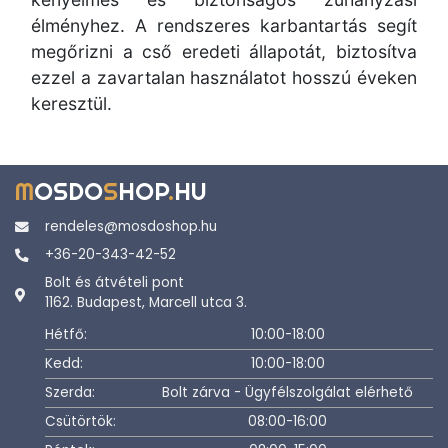
élményhez. A rendszeres karbantartás segít
megőrizni a cső eredeti állapotát, biztosítva
ezzel a zavartalan használatot hosszú éveken
keresztül.
M
OSDO
S
HOP
.
HU
rendeles@mosdoshop.hu
+36-20-343-42-52
Bolt és átvételi pont
1162. Budapest, Marcell utca 3.
Hétfő:
10:00-18:00
Kedd:
10:00-18:00
Szerda:
Bolt zárva - Ügyfélszolgálat elérhető
Csütörtök:
08:00-16:00