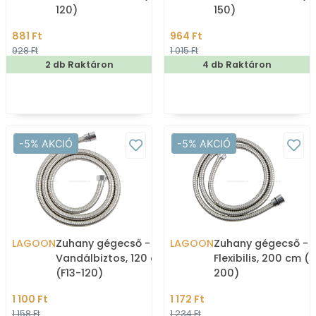
120)
150)
881 Ft
964 Ft
928 Ft
1 015 Ft
2 db Raktáron
4 db Raktáron
-5% AKCIÓ
-5% AKCIÓ
LAGOON
Zuhany gégecső -
LAGOON
Zuhany gégecső -
Vandálbiztos, 120 cm
Flexibilis, 200 cm (F
(F13-120)
200)
1 100 Ft
1 172 Ft
1 158 Ft
1 234 Ft