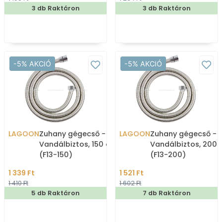
3 db Raktáron
3 db Raktáron
-5% AKCIÓ
-5% AKCIÓ
LAGOON
Zuhany gégecső -
LAGOON
Zuhany gégecső -
Vandálbiztos, 150 cm
Vandálbiztos, 200
(F13-150)
(F13-200)
1 339 Ft
1 521 Ft
1 410 Ft
1 602 Ft
5 db Raktáron
7 db Raktáron