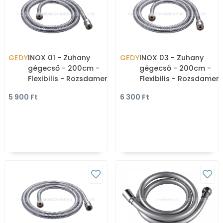
GEDY
INOX 01 - Zuhany
GEDY
INOX 03 - Zuhany
gégecső - 200cm -
gégecső - 200cm -
Flexibilis - Rozsdamentes
Flexibilis - Rozsdamen
acél
acél
5 900 Ft
6 300 Ft