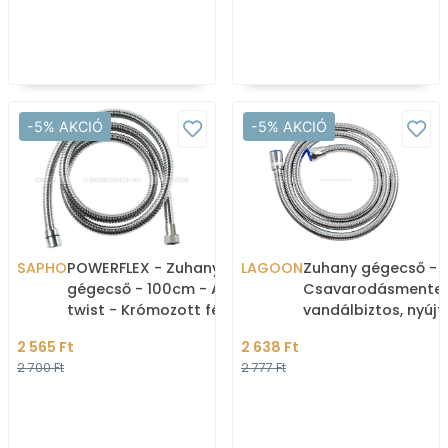
-5% AKCIÓ
-5% AKCIÓ
SAPHO
POWERFLEX - Zuhany
LAGOON
Zuhany gégecső -
gégecső - 100cm - Anti-
Csavarodásmentes
twist - Krómozott fém
vandálbiztos, nyúj
150-190cm (ZCSM-
2 565 Ft
2 638 Ft
2 700 Ft
2 777 Ft