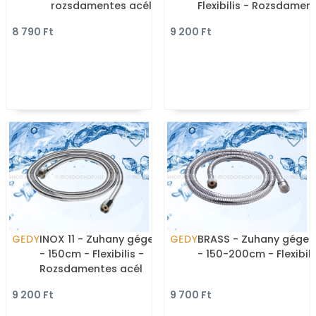
rozsdamentes acél
Flexibilis - Rozsdamen
(XDCT0VLL0)
acél
8 790 Ft
9 200 Ft
GEDY
INOX 11 - Zuhany gégecső
GEDY
BRASS - Zuhany gégec
- 150cm - Flexibilis -
- 150-200cm - Flexibili
Rozsdamentes acél
9 200 Ft
9 700 Ft