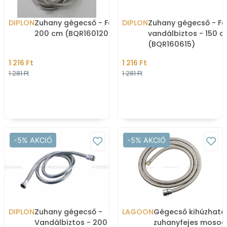
DIPLON
Zuhany gégecső - Fém -
DIPLON
Zuhany gégecső - Fé
200 cm (BQR160120)
vandálbiztos - 150 
(BQR160615)
1 216 Ft
1 216 Ft
1 281 Ft
1 281 Ft
-5% AKCIÓ
-5% AKCIÓ
DIPLON
Zuhany gégecső -
LAGOON
Gégecső kihúzható
Vandálbiztos - 200 cm -
zuhanyfejes moso