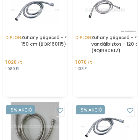
DIPLON
Zuhany gégecső - Fém -
DIPLON
Zuhany gégecső - Fé
150 cm (BQR160115)
vandálbiztos - 120 
(BQR160612)
1 026 Ft
1 076 Ft
1 080 Ft
1 133 Ft
-5% AKCIÓ
-5% AKCIÓ