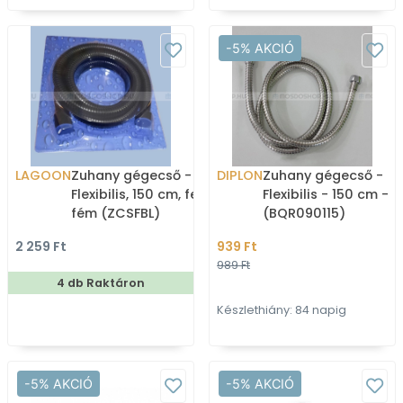
-5% AKCIÓ
LAGOON
Zuhany gégecső -
DIPLON
Zuhany gégecső -
Flexibilis, 150 cm, fekete
Flexibilis - 150 cm -
fém (ZCSFBL)
(BQR090115)
2 259 Ft
939 Ft
989 Ft
4 db Raktáron
Készlethiány: 84 napig
-5% AKCIÓ
-5% AKCIÓ