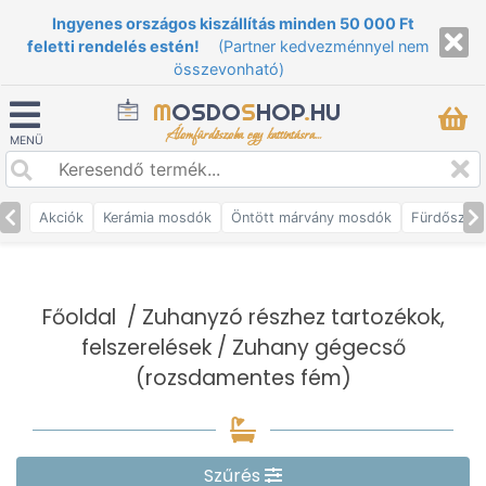
Ingyenes országos kiszállítás minden 50 000 Ft
feletti rendelés estén!
(Partner kedvezménnyel nem
összevonható)
M
OSDO
S
HOP
.
HU
Álomfürdőszoba egy kattintásra...
MENÜ
Akciók
Kerámia mosdók
Öntött márvány mosdók
Fürdőszob
Főoldal
/
Zuhanyzó részhez tartozékok,
felszerelések
/ Zuhany gégecső
(rozsdamentes fém)
Szűrés