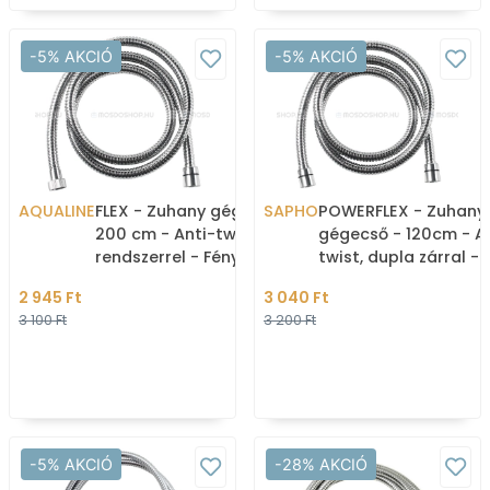
-5% AKCIÓ
-5% AKCIÓ
AQUALINE
FLEX - Zuhany gégecső -
SAPHO
POWERFLEX - Zuhany
200 cm - Anti-twist
gégecső - 120cm - A
rendszerrel - Fényes
twist, dupla zárral -
rozsdamentes acél
Krómozott fém
2 945 Ft
3 040 Ft
3 100 Ft
3 200 Ft
-5% AKCIÓ
-28% AKCIÓ