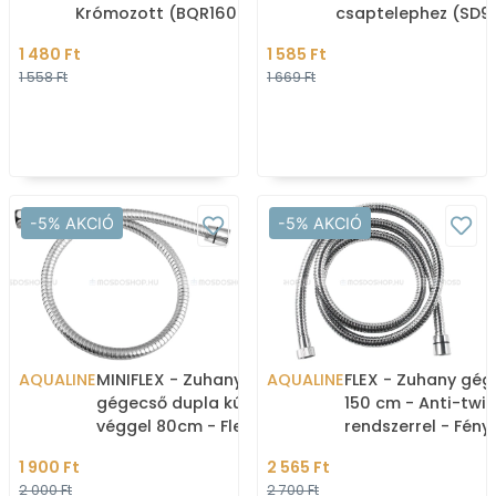
Krómozott (BQR160620)
csaptelephez (SD9
Hose)
1 480 Ft
1 585 Ft
1 558 Ft
1 669 Ft
-5% AKCIÓ
-5% AKCIÓ
AQUALINE
MINIFLEX - Zuhany
AQUALINE
FLEX - Zuhany gég
gégecső dupla kúpos
150 cm - Anti-twis
véggel 80cm - Flexibilis -
rendszerrel - Fény
Krómozott
rozsdamentes acé
1 900 Ft
2 565 Ft
2 000 Ft
2 700 Ft