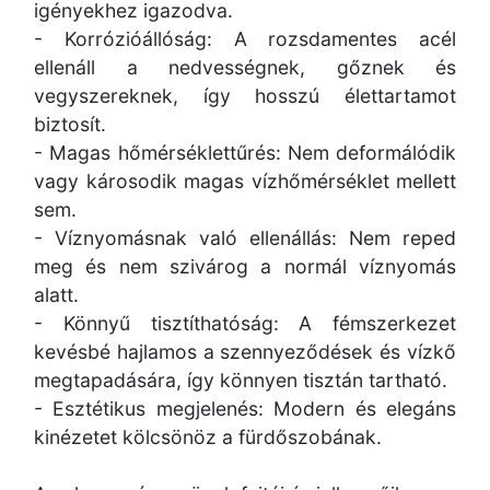
igényekhez igazodva.
- Korrózióállóság: A rozsdamentes acél
ellenáll a nedvességnek, gőznek és
vegyszereknek, így hosszú élettartamot
biztosít.
- Magas hőmérséklettűrés: Nem deformálódik
vagy károsodik magas vízhőmérséklet mellett
sem.
- Víznyomásnak való ellenállás: Nem reped
meg és nem szivárog a normál víznyomás
alatt.
- Könnyű tisztíthatóság: A fémszerkezet
kevésbé hajlamos a szennyeződések és vízkő
megtapadására, így könnyen tisztán tartható.
- Esztétikus megjelenés: Modern és elegáns
kinézetet kölcsönöz a fürdőszobának.