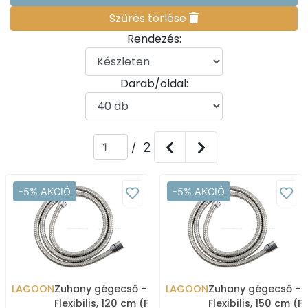
Szűrés törlése
Rendezés:
Darab/oldal:
/ 2
-5% AKCIÓ
-5% AKCIÓ
LAGOON
Zuhany gégecső -
LAGOON
Zuhany gégecső -
Flexibilis, 120 cm (F14-
Flexibilis, 150 cm (F