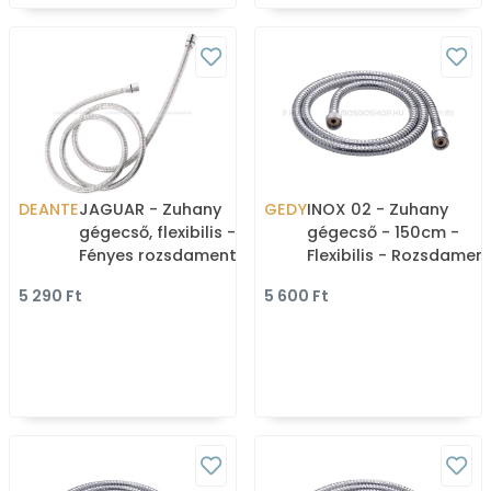
DEANTE
JAGUAR - Zuhany
GEDY
INOX 02 - Zuhany
gégecső, flexibilis -
gégecső - 150cm -
Fényes rozsdamentes
Flexibilis - Rozsdamen
acél - 150 cm
acél
5 290 Ft
5 600 Ft