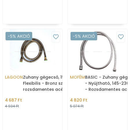
-5% AKCIÓ
-5% AKCIÓ
LAGOON
Zuhany gégecső, 150cm -
MOFÉM
BASIC - Zuhany gég
Flexibilis - Bronz színű
- Nyújtható, 145-23
rozsdamentes acél (YQ -
- Rozsdamentes acé
AH01)
4 687 Ft
4 820 Ft
4 934 Ft
5 074 Ft