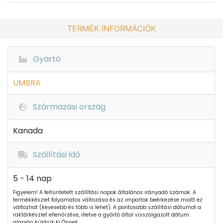
TERMÉK INFORMÁCIÓK
Gyártó
UMBRA
Származási ország
Kanada
Szállítási idő
5 - 14 nap
Figyelem! A feltüntetett szállítási napok általános irányadó számok. A
termékkészlet folyamatos változása és az importok beérkezése miatt ez
változhat (kevesebb és több is lehet). A pontosabb szállítási dátumot a
raktárkészlet ellenőrzése, illetve a gyártó által visszaigazolt dátum
alapján küldjük ki Önnek.