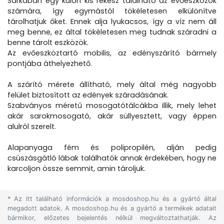
Sarkában egy külön kis rekesz található az evőeszközök
számára, így egymástól tökéletesen elkülönítve
tárolhatjuk őket. Ennek alja lyukacsos, így a víz nem áll
meg benne, ez által tökéletesen meg tudnak száradni a
benne tárolt eszközök.
Az evőeszköztartó mobilis, az edényszárító bármely
pontjába áthelyezhető.
A szárító mérete állítható, mely által még nagyobb
felület biztosított az edények száradásának.
Szabványos méretű mosogatótálcákba illik, mely lehet
akár sarokmosogató, akár süllyesztett, vagy éppen
alulról szerelt.
Alapanyaga fém és polipropilén, alján pedig
csúszásgátló lábak találhatók annak érdekében, hogy ne
karcoljon össze semmit, amin tároljuk.
* Az itt található információk a mosdoshop.hu és a gyártó által
megadott adatok. A mosdoshop.hu és a gyártó a termékek adatait
bármikor, előzetes bejelentés nélkül megváltoztathatják. Az