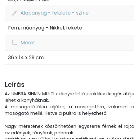
Alapanyag - felülete - színe
Fém, műanyag - Nikkel, fekete
Méret
36 x 14 x 29 cm
Leírás
Az UMBRA SINKIN MULTI edényszárító praktikus kiegészítője
lehet a konyháknak.
A mosogatótálca aljába, a mosogatóra, valamint a
mosogató mellé, illetve a pultra is helyezhető.
Nagy méretének köszönhetően egyszerre férnek el rajta
az edények, tányérok, poharak.