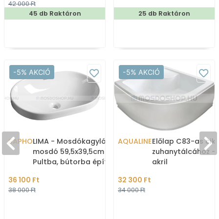
42 000 Ft
45 db Raktáron
25 db Raktáron
-5% AKCIÓ
-5% AKCIÓ
SAPHO
LIMA - Mosdókagyló,
AQUALINE
Előlap C83-as ci
mosdó 59,5x39,5cm -
zuhanytálcához - 
Pultba, bútorba építhető
akril
- Kerámia
36 100 Ft
32 300 Ft
38 000 Ft
34 000 Ft