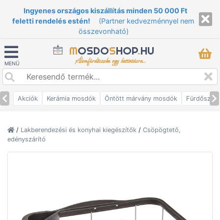
Ingyenes országos kiszállítás minden 50 000 Ft
feletti rendelés estén!
(Partner kedvezménnyel nem
összevonható)
M
OSDO
S
HOP
.
HU
Álomfürdőszoba egy kattintásra...
MENÜ
Akciók
Kerámia mosdók
Öntött márvány mosdók
Fürdőszob
/
Lakberendezési és konyhai kiegészítők
/
Csöpögtető,
edényszárító