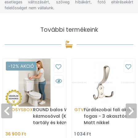
esetleges változásért, szöveg hibákért, fotó eltérésekért
felelősséget nem vállalunk.
További termékeink
-12% AKCIÓ
ECOSYSBOX
ROUND balos WC tartály
GTV
Fürdőszobai fali akaszt
kézmosóval (Kombi WC
fogas - 3 akasztós -
tartály és kézmosó)
Matt nikkel
36 900 Ft
1 034 Ft