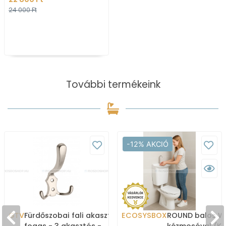
24 000 Ft
További termékeink
-12% AKCIÓ
GTV
Fürdőszobai fali akasztó,
ECOSYSBOX
ROUND balos WC