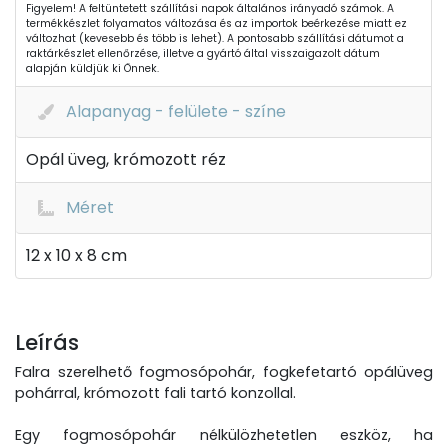
Figyelem! A feltüntetett szállítási napok általános irányadó számok. A
termékkészlet folyamatos változása és az importok beérkezése miatt ez
változhat (kevesebb és több is lehet). A pontosabb szállítási dátumot a
raktárkészlet ellenőrzése, illetve a gyártó által visszaigazolt dátum
alapján küldjük ki Önnek.
Alapanyag - felülete - színe
Opál üveg, krómozott réz
Méret
12 x 10 x 8 cm
Leírás
Falra szerelhető fogmosópohár, fogkefetartó opálüveg
pohárral, krómozott fali tartó konzollal.
Egy fogmosópohár nélkülözhetetlen eszköz, ha