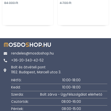
84 000 Ft
4 700 Ft
Króm-fehér
M
OSDO
S
HOP
.
HU
rendeles@mosdoshop.hu
+36-20-343-42-52
Bolt és átvételi pont
1162. Budapest, Marcell utca 3.
Hétfő:
10:00-18:00
Kedd:
10:00-18:00
Szerda:
Bolt zárva - Ügyfélszolgálat elérhető
Csütörtök:
08:00-16:00
Péntek:
08:00-15:00