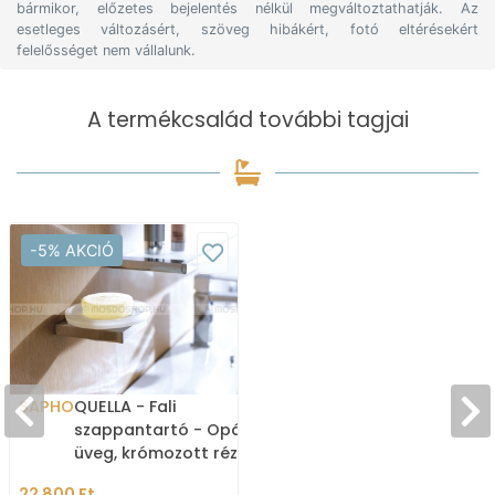
bármikor, előzetes bejelentés nélkül megváltoztathatják. Az
esetleges változásért, szöveg hibákért, fotó eltérésekért
felelősséget nem vállalunk.
A termékcsalád további tagjai
-5% AKCIÓ
SAPHO
QUELLA - Fali
szappantartó - Opál
üveg, krómozott réz
22 800 Ft