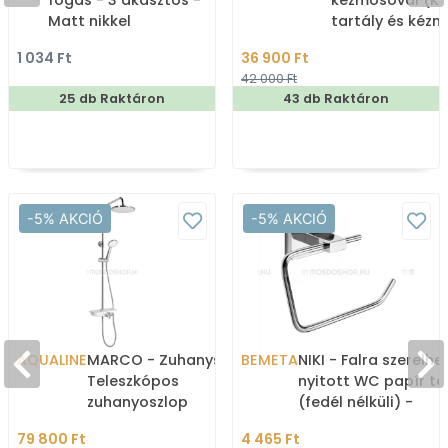
fogas - 3 akasztós -
kézmosóval (K
Matt nikkel
tartály és kéz
1 034 Ft
36 900 Ft
42 000 Ft
25 db Raktáron
43 db Raktáron
-5% AKCIÓ
-5% AKCIÓ
AQUALINE
MARCO - Zuhanyszett -
BEMETA
NIKI - Falra szerelhe
Teleszkópos
nyitott WC papír ta
zuhanyoszlop
(fedél nélküli) -
fejzuhannyal,
Krómozott fém
79 800 Ft
4 465 Ft
kézizuhannyal, polccal -