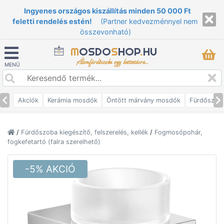
Ingyenes országos kiszállítás minden 50 000 Ft
feletti rendelés estén!
(Partner kedvezménnyel nem
összevonható)
M
OSDO
S
HOP
.
HU
Álomfürdőszoba egy kattintásra...
MENÜ
Akciók
Kerámia mosdók
Öntött márvány mosdók
Fürdőszob
/
Fürdőszoba kiegészítő, felszerelés, kellék
/
Fogmosópohár,
fogkefetartó (falra szerelhető)
-5% AKCIÓ