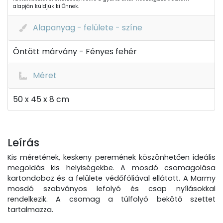
alapján küldjük ki Önnek.
Alapanyag - felülete - színe
Öntött márvány - Fényes fehér
Méret
50 x 45 x 8 cm
Leírás
Kis méretének, keskeny peremének köszönhetően ideális
megoldás kis helyiségekbe. A mosdó csomagolása
kartondoboz és a felülete védőfóliával ellátott. A Marmy
mosdó szabványos lefolyó és csap nyílásokkal
rendelkezik. A csomag a túlfolyó bekötő szettet
tartalmazza.