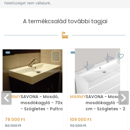
felelősséget nem vállalunk.
A termékcsalád további tagjai
MARMY
SAVONA - Mosdó,
MARMY
SAVONA - Mosdó,
mosdókagyló - 70x45 cm
mosdókagyló - 100x
- Szögletes - Pultra,
cm - Szögletes - 2
bútorra ültethető
csaplyukkal - Pultra,
78 000 Ft
109 000 Ft
bútorra ültethető
82 000 Ft
112 000 Ft