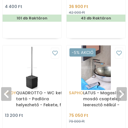
180x200cm -
4 400 Ft
36 900 Ft
Zuhanyfüggöny textil
42 000 Ft
101 db Raktáron
43 db Raktáron
-5% AKCIÓ
GEDY
QUADROTTO - WC kefe
SAPHO
LATUS - Magasított
tartó - Padlóra
mosdó csaptelep
helyezhető - Fekete, fa
leeresztő nélkül -
hatású poliészter gyanta
Krómozott (1102-04)
13 200 Ft
75 050 Ft
79 000 Ft