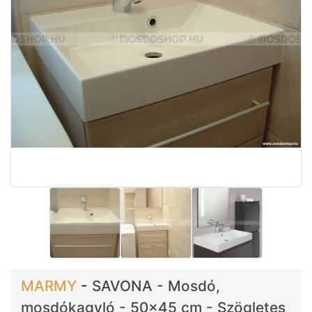
MARMY
-
SAVONA - Mosdó,
mosdókagyló - 50x45 cm - Szögletes