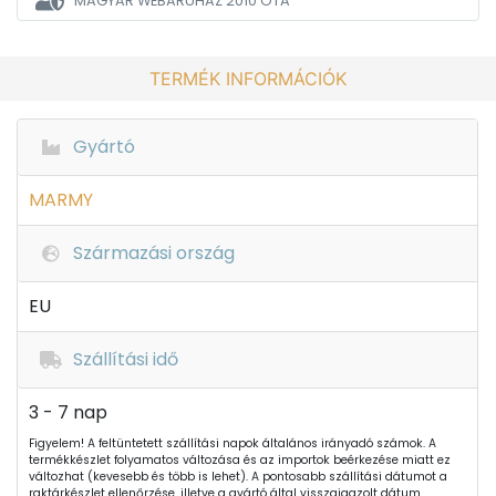
MAGYAR WEBÁRUHÁZ
2010 ÓTA
TERMÉK INFORMÁCIÓK
Gyártó
MARMY
Származási ország
EU
Szállítási idő
3 - 7 nap
Figyelem! A feltüntetett szállítási napok általános irányadó számok. A
termékkészlet folyamatos változása és az importok beérkezése miatt ez
változhat (kevesebb és több is lehet). A pontosabb szállítási dátumot a
raktárkészlet ellenőrzése, illetve a gyártó által visszaigazolt dátum