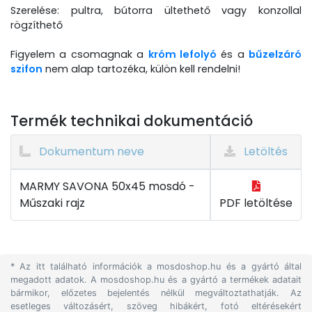
Szerelése: pultra, bútorra ültethető vagy konzollal
rögzíthető
Figyelem a csomagnak a
króm lefolyó
és a
bűzelzáró
szifon
nem alap tartozéka, külön kell rendelni!
Termék technikai dokumentáció
Dokumentum neve
Letöltés
MARMY SAVONA 50x45 mosdó -
Műszaki rajz
PDF letöltése
* Az itt található információk a mosdoshop.hu és a gyártó által
megadott adatok. A mosdoshop.hu és a gyártó a termékek adatait
bármikor, előzetes bejelentés nélkül megváltoztathatják. Az
esetleges változásért, szöveg hibákért, fotó eltérésekért