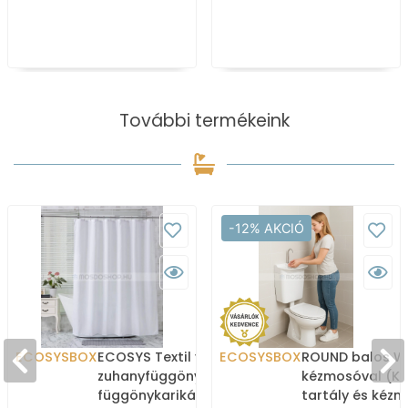
További termékeink
-12% AKCIÓ
ECOSYSBOX
ECOSYS Textil varrott
ECOSYSBOX
ROUND balos WC
zuhanyfüggöny 12db
kézmosóval (K
függönykarikával
tartály és kéz