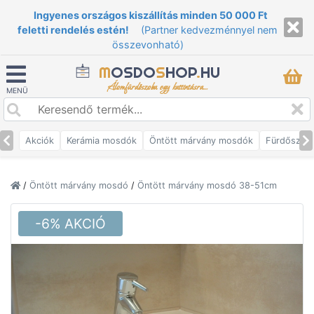
Ingyenes országos kiszállítás minden 50 000 Ft
feletti rendelés estén!
(Partner kedvezménnyel nem
összevonható)
M
OSDO
S
HOP
.
HU
Álomfürdőszoba egy kattintásra...
MENÜ
Akciók
Kerámia mosdók
Öntött márvány mosdók
Fürdőszob
/
Öntött márvány mosdó
/
Öntött márvány mosdó 38-51cm
-6% AKCIÓ