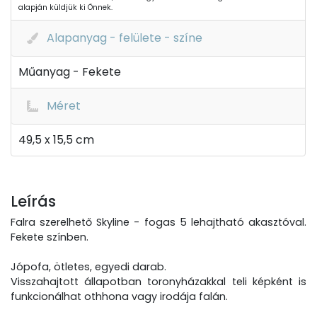
alapján küldjük ki Önnek.
Alapanyag - felülete - színe
Műanyag - Fekete
Méret
49,5 x 15,5 cm
Leírás
Falra szerelhető Skyline - fogas 5 lehajtható akasztóval.
Fekete színben.
Jópofa, ötletes, egyedi darab.
Visszahajtott állapotban toronyházakkal teli képként is
funkcionálhat othhona vagy irodája falán.