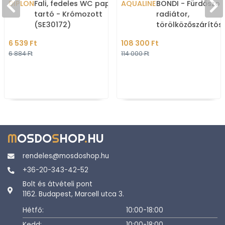
DIPLON
Fali, fedeles WC papír
AQUALINE
BONDI - Fürdőszob
tartó - Krómozott
radiátor,
(SE30172)
törölközőszárítós
radiátor, 425W,
6 539 Ft
108 300 Ft
45x93,4cm - Antra
6 884 Ft
114 000 Ft
M
OSDO
S
HOP
.
HU
rendeles@mosdoshop.hu
+36-20-343-42-52
Bolt és átvételi pont
1162. Budapest, Marcell utca 3.
Hétfő:
10:00-18:00
Kedd:
10:00-18:00