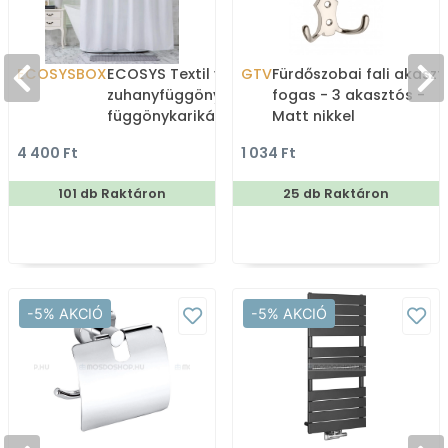
ECOSYSBOX
ECOSYS Textil varrott
GTV
Fürdőszobai fali akaszt
zuhanyfüggöny 12db
fogas - 3 akasztós -
függönykarikával
Matt nikkel
180x200cm -
4 400 Ft
1 034 Ft
Zuhanyfüggöny textil
101 db Raktáron
25 db Raktáron
-5% AKCIÓ
-5% AKCIÓ