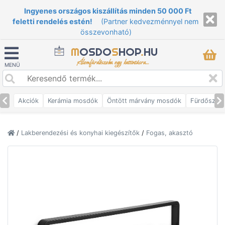
Ingyenes országos kiszállítás minden 50 000 Ft
feletti rendelés estén!
(Partner kedvezménnyel nem
összevonható)
M
OSDO
S
HOP
.
HU
Álomfürdőszoba egy kattintásra...
MENÜ
Akciók
Kerámia mosdók
Öntött márvány mosdók
Fürdőszob
/
Lakberendezési és konyhai kiegészítők
/
Fogas, akasztó