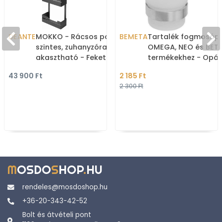
DEANTE
MOKKO - Rácsos polc, 2
BEMETA
Tartalék fogmosóp
szintes, zuhanyzóra
OMEGA, NEO és BET
akasztható - Fekete inox
termékekhez - Opál
(ADM N54K)
(131567001m)
43 900 Ft
2 185 Ft
2 300 Ft
M
OSDO
S
HOP
.
HU
rendeles@mosdoshop.hu
+36-20-343-42-52
Bolt és átvételi pont