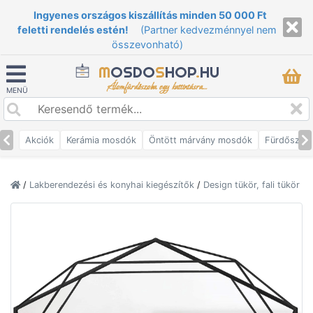
Ingyenes országos kiszállítás minden 50 000 Ft
feletti rendelés estén!
(Partner kedvezménnyel nem
összevonható)
M
OSDO
S
HOP
.
HU
Álomfürdőszoba egy kattintásra...
MENÜ
Akciók
Kerámia mosdók
Öntött márvány mosdók
Fürdőszob
/
Lakberendezési és konyhai kiegészítők
/
Design tükör, fali tükör