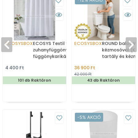
ECOSYSBOX
ECOSYS Textil varrott
ECOSYSBOX
ROUND balos WC
zuhanyfüggöny 12db
kézmosóval (K
függönykarikával
tartály és kéz
180x200cm -
4 400 Ft
36 900 Ft
Zuhanyfüggöny textil
42 000 Ft
101 db Raktáron
43 db Raktáron
-5% AKCIÓ