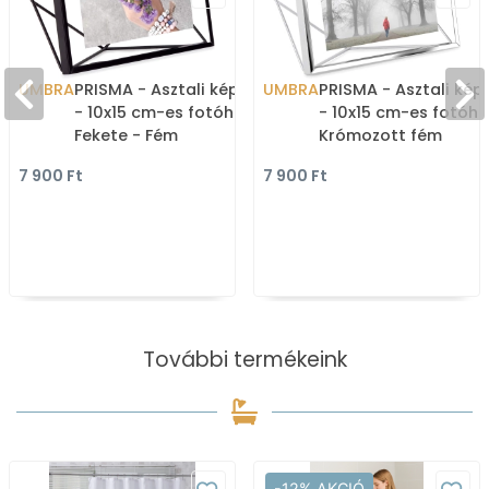
UMBRA
PRISMA - Asztali képkeret
UMBRA
PRISMA - Asztali kép
- 10x15 cm-es fotóhoz -
- 10x15 cm-es fotóho
Fekete - Fém
Krómozott fém
7 900 Ft
7 900 Ft
További termékeink
-12% AKCIÓ