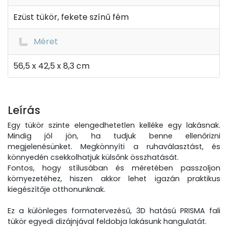
Ezüst tükör, fekete színű fém
Méret
56,5 x 42,5 x 8,3 cm
Leírás
Egy tükör szinte elengedhetetlen kelléke egy lakásnak.
Mindig jól jön, ha tudjuk benne ellenőrizni
megjelenésünket. Megkönnyíti a ruhaválasztást, és
könnyedén csekkolhatjuk külsőnk összhatását.
Fontos, hogy stílusában és méretében passzoljon
környezetéhez, hiszen akkor lehet igazán praktikus
kiegészítője otthonunknak.
Ez a különleges formatervezésű, 3D hatású PRISMA fali
tükör egyedi dizájnjával feldobja lakásunk hangulatát.