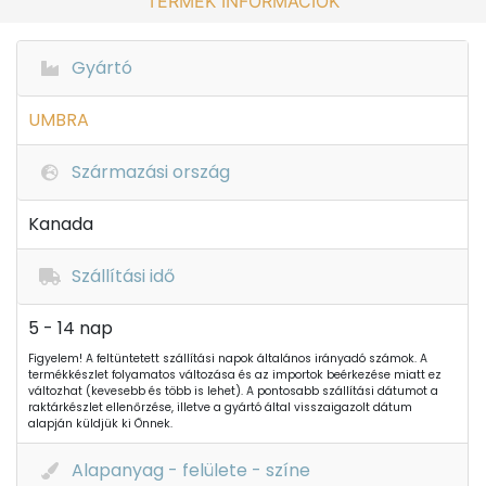
TERMÉK INFORMÁCIÓK
Gyártó
UMBRA
Származási ország
Kanada
Szállítási idő
5 - 14 nap
Figyelem! A feltüntetett szállítási napok általános irányadó számok. A
termékkészlet folyamatos változása és az importok beérkezése miatt ez
változhat (kevesebb és több is lehet). A pontosabb szállítási dátumot a
raktárkészlet ellenőrzése, illetve a gyártó által visszaigazolt dátum
alapján küldjük ki Önnek.
Alapanyag - felülete - színe