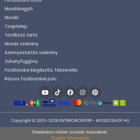
Fürdőszoba bútor
Mosdókagyló
Mosdó
Csaptelep
Törölköző tartó
Mosdó szekrény
Szennyestartós szekrény
Zuhanyfüggöny
Fürdőszoba kiegészítő, felszerelés
Rácsos fürdőszobai polc
Copyright © 2003-2026 ENTERIORCENTER - MOSDOSHOP.HU
Fejlesztette:
KHAM IT
Oldalainkon sütiket (cookie) használunk.
További információk