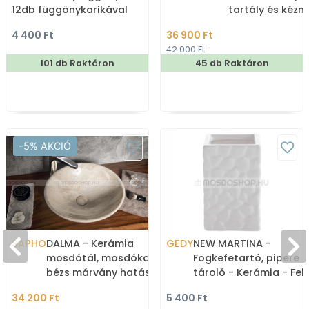
12db függönykarikával
tartály és kéz
180x200cm
4 400 Ft
36 900 Ft
42 000 Ft
101 db Raktáron
45 db Raktáron
-5% AKCIÓ
SAPHO
DALMA - Kerámia
GEDY
NEW MARTINA -
mosdótál, mosdókagyló,
Fogkefetartó, pipere
bézs márvány hatású,
tároló - Kerámia - Feh
D42x16,5cm - Pultra,
színű, kő mintás
34 200 Ft
5 400 Ft
bútorra ültethető