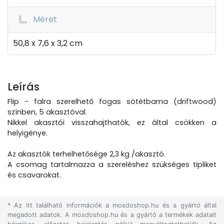
Méret
50,8 x 7,6 x 3,2 cm
Leírás
Flip - falra szerelhető fogas sötétbarna (driftwood)
színben, 5 akasztóval.
Nikkel akasztói visszahajthatók, ez által csökken a
helyigénye.
Az akasztók terhelhetősége 2,3 kg /akasztó.
A csomag tartalmazza a szereléshez szükséges tipliket
és csavarokat.
* Az itt található információk a mosdoshop.hu és a gyártó által
megadott adatok. A mosdoshop.hu és a gyártó a termékek adatait