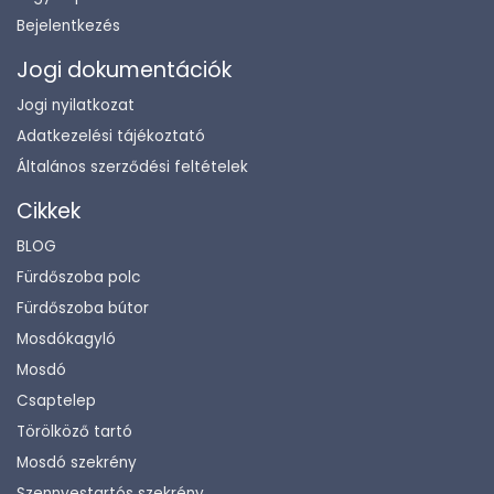
Bejelentkezés
Jogi dokumentációk
Jogi nyilatkozat
Adatkezelési tájékoztató
Általános szerződési feltételek
Cikkek
BLOG
Fürdőszoba polc
Fürdőszoba bútor
Mosdókagyló
Mosdó
Csaptelep
Törölköző tartó
Mosdó szekrény
Szennyestartós szekrény