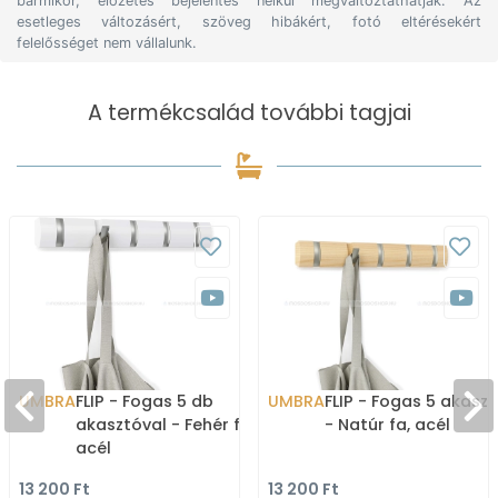
bármikor, előzetes bejelentés nélkül megváltoztathatják. Az
esetleges változásért, szöveg hibákért, fotó eltérésekért
felelősséget nem vállalunk.
A termékcsalád további tagjai
UMBRA
FLIP - Fogas 5 db
UMBRA
FLIP - Fogas 5 akasz
akasztóval - Fehér fa,
- Natúr fa, acél
acél
13 200 Ft
13 200 Ft