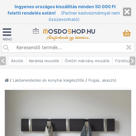
Ingyenes országos kiszállítás minden 50 000 Ft
feletti rendelés estén!
(Partner kedvezménnyel nem
összevonható)
M
OSDO
S
HOP
.
HU
Álomfürdőszoba egy kattintásra...
MENÜ
Akciók
Kerámia mosdók
Öntött márvány mosdók
Fürdőszob
/
Lakberendezési és konyhai kiegészítők
/
Fogas, akasztó