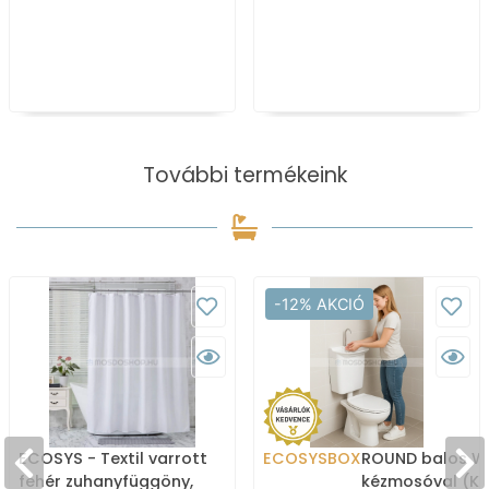
További termékeink
-12% AKCIÓ
ECOSYS - Textil varrott
ECOSYSBOX
ROUND balos WC
fehér zuhanyfüggöny,
kézmosóval (K