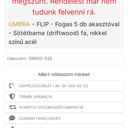
megszűnt. Rendelést már nem
tudunk felvenni rá.
UMBRA
-
FLIP - Fogas 5 db akasztóval
- Sötétbarna (driftwood) fa, nikkel
színű acél
Cikkszám: 318850-1143
Miért válasszon minket
ÜGYFÉLSZOLGÁLAT +36-20-343-42-52
TERMÉK GARANCIA
14 NAPOS VISSZAKÜLDÉSI GARANCIA
SZAKMAI TANÁCSADÁS