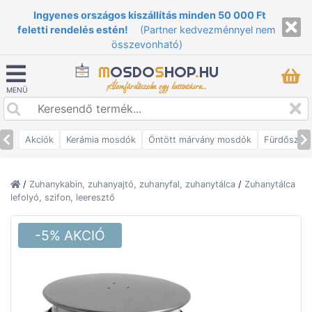
Ingyenes országos kiszállítás minden 50 000 Ft
feletti rendelés estén!
(Partner kedvezménnyel nem
összevonható)
M
OSDO
S
HOP
.
HU
Álomfürdőszoba egy kattintásra...
MENÜ
Akciók
Kerámia mosdók
Öntött márvány mosdók
Fürdőszob
/
Zuhanykabin, zuhanyajtó, zuhanyfal, zuhanytálca
/
Zuhanytálca
lefolyó, szifon, leeresztő
-5% AKCIÓ