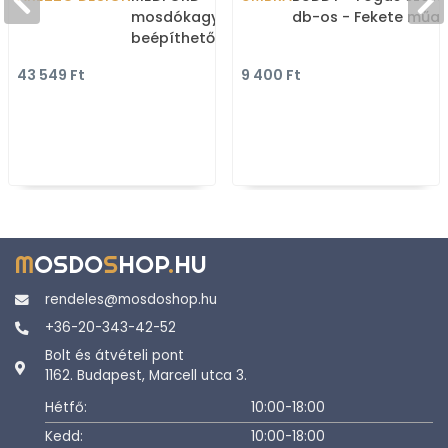
mosdókagyló - Kerámia,
db-os - Fekete műa
beépíthető - 90 x 39 cm
43 549 Ft
9 400 Ft
M
OSDO
S
HOP
.
HU
rendeles@mosdoshop.hu
+36-20-343-42-52
Bolt és átvételi pont
1162. Budapest, Marcell utca 3.
Hétfő:
10:00-18:00
Kedd:
10:00-18:00