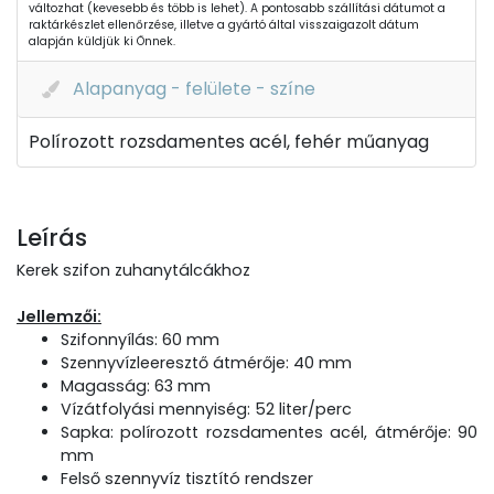
változhat (kevesebb és több is lehet). A pontosabb szállítási dátumot a
raktárkészlet ellenőrzése, illetve a gyártó által visszaigazolt dátum
alapján küldjük ki Önnek.
Alapanyag - felülete - színe
Polírozott rozsdamentes acél, fehér műanyag
Leírás
Kerek szifon zuhanytálcákhoz
Jellemzői:
Szifonnyílás: 60 mm
Szennyvízleeresztő átmérője: 40 mm
Magasság: 63 mm
Vízátfolyási mennyiség: 52 liter/perc
Sapka: polírozott rozsdamentes acél, átmérője: 90
mm
Felső szennyvíz tisztító rendszer