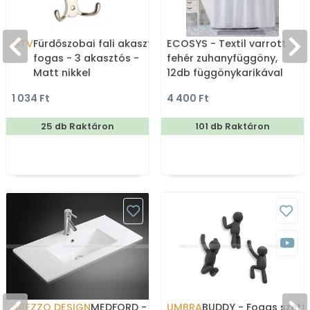
GTV
Fürdőszobai fali akasztó,
ECOSYS - Textil varrott
fogas - 3 akasztós -
fehér zuhanyfüggöny,
Matt nikkel
12db függönykarikával
180x200cm
1 034 Ft
4 400 Ft
25 db Raktáron
101 db Raktáron
AREZZO DESIGN
MEDFORD - Mosdó,
UMBRA
BUDDY - Fogas szett 