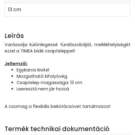
13 cm
Leírás
Varázsolja különlegessé fürdőszobáját, mellékhelyiségét
ezzel a TIMEA bidé csapteleppel!
Jellemzői:
Egykaros kivitel
Mozgatható kifolyóvég
Csaptelep magassága: 13 cm
Leeresztő nem jár hozzá
A csomag a flexibilis bekötőcsövet tartalmazza!
Termék technikai dokumentáció