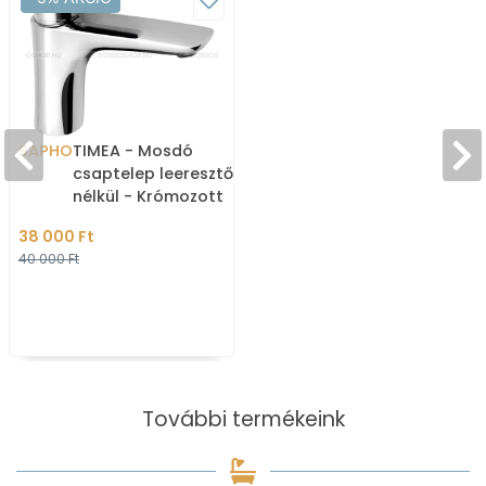
SAPHO
TIMEA - Mosdó
csaptelep leeresztő
nélkül - Krómozott
38 000 Ft
40 000 Ft
További termékeink