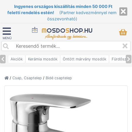
Ingyenes országos kiszállítás minden 50 000 Ft
feletti rendelés estén!
(Partner kedvezménnyel nem
összevonható)
M
OSDO
S
HOP
.
HU
Álomfürdőszoba egy kattintásra...
MENÜ
Akciók
Kerámia mosdók
Öntött márvány mosdók
Fürdőszob
/
Csap, Csaptelep
/
Bidé csaptelep