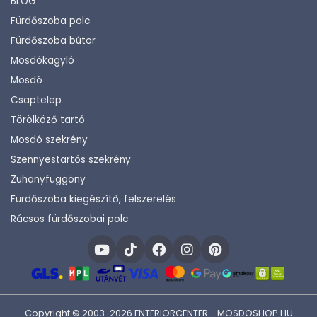
BLOG
Fürdőszoba polc
Fürdőszoba bútor
Mosdókagyló
Mosdó
Csaptelep
Törölköző tartó
Mosdó szekrény
Szennyestartós szekrény
Zuhanyfüggöny
Fürdőszoba kiegészítő, felszerelés
Rácsos fürdőszobai polc
Copyright © 2003-2026 ENTERIORCENTER - MOSDOSHOP.HU