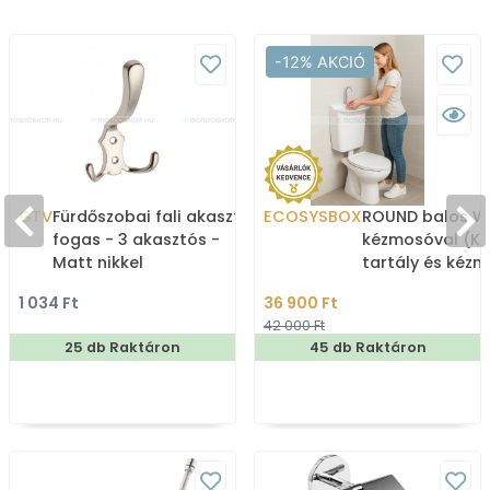
-12% AKCIÓ
GTV
Fürdőszobai fali akasztó,
ECOSYSBOX
ROUND balos WC
fogas - 3 akasztós -
kézmosóval (K
Matt nikkel
tartály és kéz
1 034 Ft
36 900 Ft
42 000 Ft
25 db Raktáron
45 db Raktáron