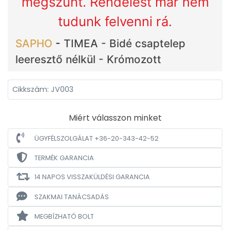
megszűnt. Rendelést már nem
tudunk felvenni rá.
SAPHO
-
TIMEA - Bidé csaptelep
leeresztő nélkül - Krómozott
Cikkszám: JV003
Miért válasszon minket
ÜGYFÉLSZOLGÁLAT +36-20-343-42-52
TERMÉK GARANCIA
14 NAPOS VISSZAKÜLDÉSI GARANCIA
SZAKMAI TANÁCSADÁS
MEGBÍZHATÓ BOLT