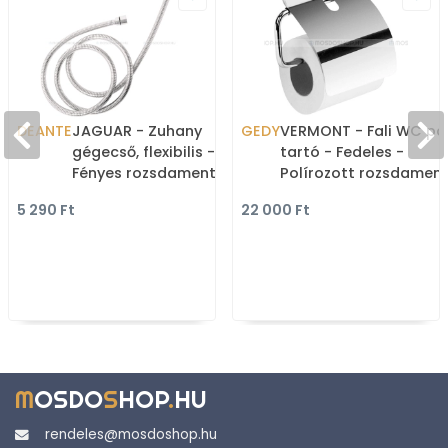
DEANTE
JAGUAR - Zuhany
GEDY
VERMONT - Fali WC pa
gégecső, flexibilis -
tartó - Fedeles -
Fényes rozsdamentes
Polírozott rozsdamen
acél - 150 cm
acél
5 290 Ft
22 000 Ft
M
OSDO
S
HOP
.
HU
rendeles@mosdoshop.hu