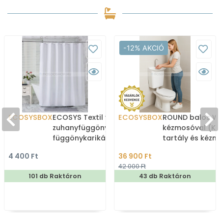
-12% AKCIÓ
ECOSYSBOX
ECOSYS Textil varrott
ECOSYSBOX
ROUND balos WC
zuhanyfüggöny 12db
kézmosóval (K
függönykarikával
tartály és kéz
180x200cm -
4 400 Ft
36 900 Ft
Zuhanyfüggöny textil
42 000 Ft
101 db Raktáron
43 db Raktáron