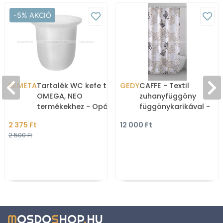
-5% AKCIÓ
BEMETA
Tartalék WC kefe tartó
GEDY
CAFFE - Textil
OMEGA, NEO
zuhanyfüggöny
termékekhez - Opál üveg
függönykarikával -
(131567003)
240x200 cm - Szövet 
2 375 Ft
12 000 Ft
Kávébab mintás
2 500 Ft
M
OSDO
S
HOP
.
HU