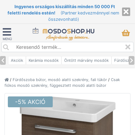
Ingyenes országos kiszállítás minden 50 000 Ft
feletti rendelés estén!
(Partner kedvezménnyel nem
összevonható)
M
OSDO
S
HOP
.
HU
Álomfürdőszoba egy kattintásra...
MENÜ
Akciók
Kerámia mosdók
Öntött márvány mosdók
Fürdőszob
/
Fürdőszoba bútor, mosdó alatti szekrény, fali tükör
/
Csak
fiókos mosdó szekrény, függesztett mosdó alatti bútor
-5% AKCIÓ