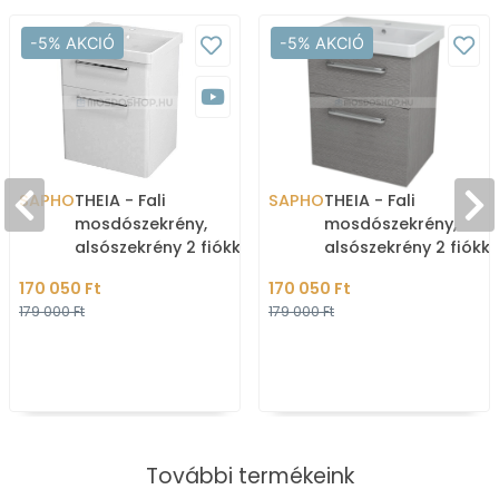
-5% AKCIÓ
-5% AKCIÓ
SAPHO
THEIA - Fali
SAPHO
THEIA - Fali
mosdószekrény,
mosdószekrény,
alsószekrény 2 fiókkal,
alsószekrény 2 fiókka
56x70cm - Magasfényű
56x70cm - Ezüst töl
170 050 Ft
170 050 Ft
fehér MDF (mosdókagyló
színű MDF (mosdóka
179 000 Ft
179 000 Ft
nélkül)
nélkül)
További termékeink