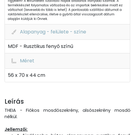
Figyelem! A feltüntetett szállítási napok általános irányadó számok. A
termékkészlet folyamatos változása és az importok beérkezése miatt ez
változhat (kevesebb és több is lehet). A pontosabb szállítási dátumot a
raktárkészlet ellenőrzése, illetve a gyártó által visszaigazolt dátum
alapján küldjük ki Önnek.
Alapanyag - felülete - színe
MDF - Rusztikus fenyő színű
Méret
56 x 70 x 44 cm
Leírás
THEIA - Fiókos mosdószekrény, alsószekrény mosdó
nélkül.
Jellemzői: