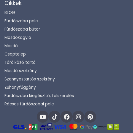
Cikkek
BLOG
Fürdőszoba polc
Fürdőszoba bútor
Mosdókagyló
Mosdó
Csaptelep
Törölköző tartó
Mosdó szekrény
Szennyestartós szekrény
Zuhanyfüggöny
Fürdőszoba kiegészítő, felszerelés
Rácsos fürdőszobai polc