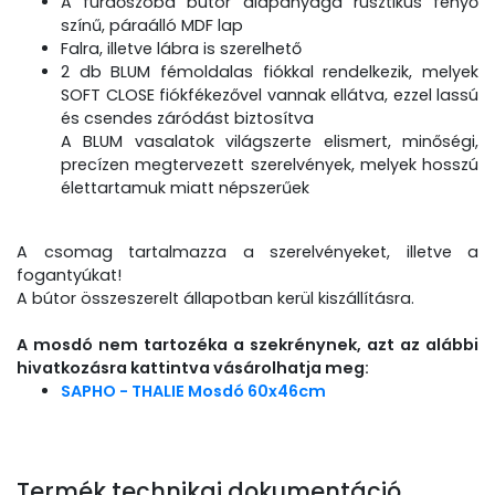
A fürdőszoba bútor alapanyaga rusztikus fenyő
színű, páraálló MDF lap
Falra, illetve lábra is szerelhető
2 db BLUM fémoldalas fiókkal rendelkezik, melyek
SOFT CLOSE fiókfékezővel vannak ellátva, ezzel lassú
és csendes záródást biztosítva
A BLUM vasalatok világszerte elismert, minőségi,
precízen megtervezett szerelvények, melyek hosszú
élettartamuk miatt népszerűek
A csomag tartalmazza a szerelvényeket, illetve a
fogantyúkat!
A bútor összeszerelt állapotban kerül kiszállításra.
A mosdó nem tartozéka a szekrénynek, azt az alábbi
hivatkozásra kattintva vásárolhatja meg:
SAPHO - THALIE Mosdó 60x46cm
Termék technikai dokumentáció