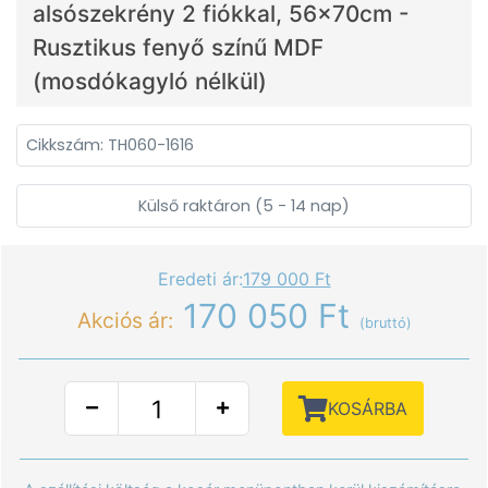
alsószekrény 2 fiókkal, 56x70cm -
Rusztikus fenyő színű MDF
(mosdókagyló nélkül)
Cikkszám: TH060-1616
Külső raktáron (5 - 14 nap)
Eredeti ár:
179 000 Ft
170 050 Ft
Akciós ár:
(bruttó)
KOSÁRBA