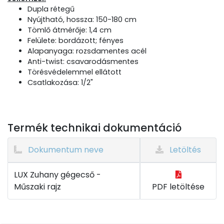
Dupla rétegű
Nyújtható, hossza: 150-180 cm
Tömlő átmérője: 1,4 cm
Felülete: bordázott; fényes
Alapanyaga: rozsdamentes acél
Anti-twist: csavarodásmentes
Törésvédelemmel ellátott
Csatlakozása: 1/2"
Termék technikai dokumentáció
Dokumentum neve
Letöltés
LUX Zuhany gégecső -
Műszaki rajz
PDF letöltése