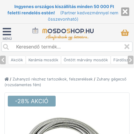
Ingyenes országos kiszállítás minden 50 000 Ft
feletti rendelés estén!
(Partner kedvezménnyel nem
összevonható)
M
OSDO
S
HOP
.
HU
Álomfürdőszoba egy kattintásra...
MENÜ
Akciók
Kerámia mosdók
Öntött márvány mosdók
Fürdőszob
/
Zuhanyzó részhez tartozékok, felszerelések
/
Zuhany gégecső
(rozsdamentes fém)
-28% AKCIÓ