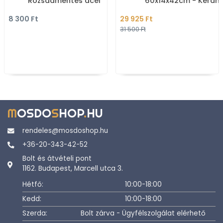
Rozsdamentes acél
60x14x42cm - Kerámi
Pultra, bútorra
8 300 Ft
29 925 Ft
szerelhető
31 500 Ft
M
OSDO
S
HOP
.
HU
rendeles@mosdoshop.hu
+36-20-343-42-52
Bolt és átvételi pont
1162. Budapest, Marcell utca 3.
Hétfő:
10:00-18:00
Kedd:
10:00-18:00
Szerda:
Bolt zárva - Ügyfélszolgálat elérhető