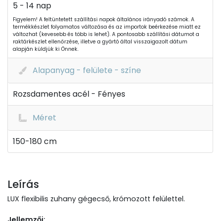
5 - 14 nap
Figyelem! A feltüntetett szállítási napok általános irányadó számok. A
termékkészlet folyamatos változása és az importok beérkezése miatt ez
változhat (kevesebb és több is lehet). A pontosabb szállítási dátumot a
raktárkészlet ellenőrzése, illetve a gyártó által visszaigazolt dátum
alapján küldjük ki Önnek.
Alapanyag - felülete - színe
Rozsdamentes acél - Fényes
Méret
150-180 cm
Leírás
LUX flexibilis zuhany gégecső, krómozott felülettel.
Jellemzői: