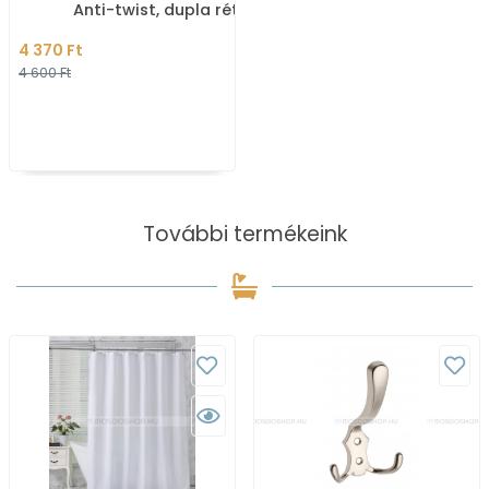
Anti-twist, dupla rétegű
- Fényes rozsdamentes
4 370 Ft
acél
4 600 Ft
További termékeink