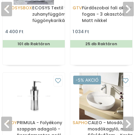
ECOSYSBOX
ECOSYS Textil varrott
GTV
Fürdőszobai fali akaszt
zuhanyfüggöny 12db
fogas - 3 akasztós -
függönykarikával
Matt nikkel
180x200cm -
4 400 Ft
1 034 Ft
Zuhanyfüggöny textil
101 db Raktáron
25 db Raktáron
-5% AKCIÓ
GEDY
PRIMULA - Folyékony
SAPHO
CALEO - Mosdó,
szappan adagoló -
mosdókagyló, mosdó