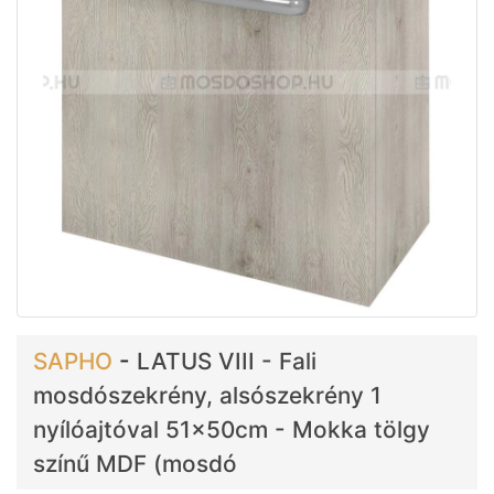
SAPHO
-
LATUS VIII - Fali
mosdószekrény, alsószekrény 1
nyílóajtóval 51x50cm - Mokka tölgy
színű MDF (mosdó