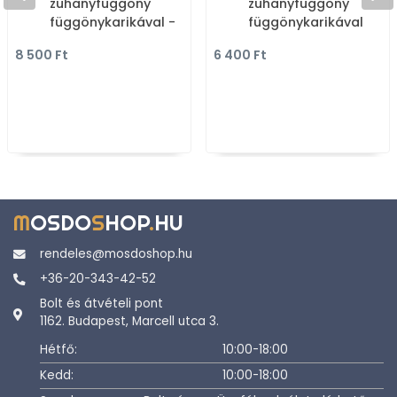
zuhanyfüggöny
zuhanyfüggöny
függönykarikával -
függönykarikával
240x200 cm - Vinyl -
180x200 cm - Vinyl - Lil
8 500 Ft
6 400 Ft
Tenger mintázatú
rózsaszín virágmintás
M
OSDO
S
HOP
.
HU
rendeles@mosdoshop.hu
+36-20-343-42-52
Bolt és átvételi pont
1162. Budapest, Marcell utca 3.
Hétfő:
10:00-18:00
Kedd:
10:00-18:00