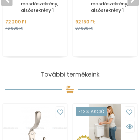
mosdószekrény,
mosdószekrény,
alsószekrény 1
alsószekrény 1
nyílóajtóval 51x50cm -
nyílóajtóval 49,5x50
72 200 Ft
92 150 Ft
Magasfényű fehér MDF
Mokka tölgy színű M
76 000 Ft
97 000 Ft
(mosdó
További termékeink
-12% AKCIÓ