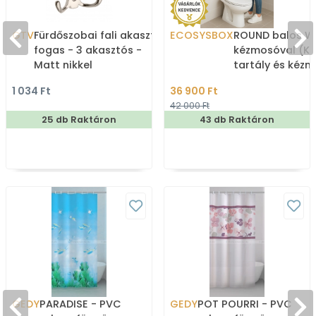
GTV
Fürdőszobai fali akasztó,
ECOSYSBOX
ROUND balos WC
fogas - 3 akasztós -
kézmosóval (K
Matt nikkel
tartály és kéz
1 034 Ft
36 900 Ft
42 000 Ft
25 db Raktáron
43 db Raktáron
GEDY
PARADISE - PVC
GEDY
POT POURRI - PVC