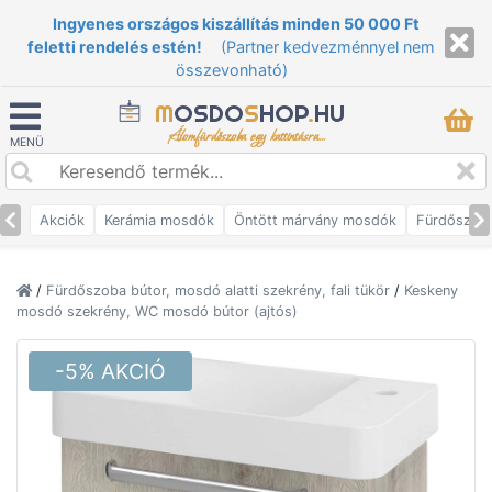
Ingyenes országos kiszállítás minden 50 000 Ft
feletti rendelés estén!
(Partner kedvezménnyel nem
összevonható)
M
OSDO
S
HOP
.
HU
Álomfürdőszoba egy kattintásra...
MENÜ
Akciók
Kerámia mosdók
Öntött márvány mosdók
Fürdőszob
/
Fürdőszoba bútor, mosdó alatti szekrény, fali tükör
/
Keskeny
mosdó szekrény, WC mosdó bútor (ajtós)
-5% AKCIÓ