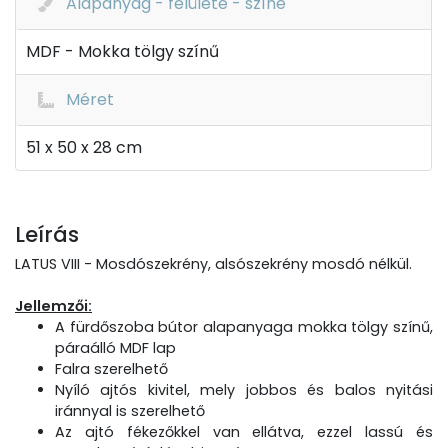
Alapanyag - felülete - színe
MDF - Mokka tölgy színű
Méret
51 x 50 x 28 cm
Leírás
LATUS VIII - Mosdószekrény, alsószekrény mosdó nélkül.
Jellemzői:
A fürdőszoba bútor alapanyaga mokka tölgy színű,
páraálló MDF lap
Falra szerelhető
Nyíló ajtós kivitel, mely jobbos és balos nyitási
iránnyal is szerelhető
Az ajtó fékezőkkel van ellátva, ezzel lassú és