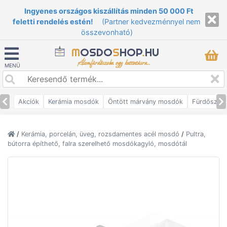
Ingyenes országos kiszállítás minden 50 000 Ft
feletti rendelés estén!
(Partner kedvezménnyel nem
összevonható)
M
OSDO
S
HOP
.
HU
Álomfürdőszoba egy kattintásra...
MENÜ
Akciók
Kerámia mosdók
Öntött márvány mosdók
Fürdőszob
/
Kerámia, porcelán, üveg, rozsdamentes acél mosdó
/
Pultra,
bútorra építhető, falra szerelhető mosdókagyló, mosdótál