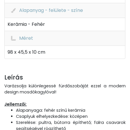
Alapanyag - felülete - színe
Kerámia - Fehér
Méret
98 x 45,5 x 10 cm
Leírás
Varázsolja különlegessé fürdőszobáját ezzel a modern
design mosdókagylóval!
Jellemzői:
Alapanyaga: fehér színű kerámia
Csaplyuk elhelyezkedése: középen
Szerelése: pultra, bútorra építhető; falra csavarok
segítségével rögzíthető