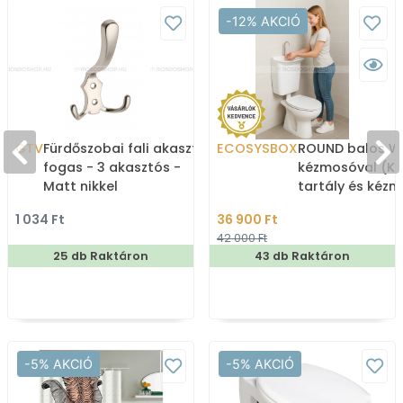
-12% AKCIÓ
GTV
Fürdőszobai fali akasztó,
ECOSYSBOX
ROUND balos WC
fogas - 3 akasztós -
kézmosóval (K
Matt nikkel
tartály és kéz
1 034 Ft
36 900 Ft
42 000 Ft
25 db Raktáron
43 db Raktáron
-5% AKCIÓ
-5% AKCIÓ