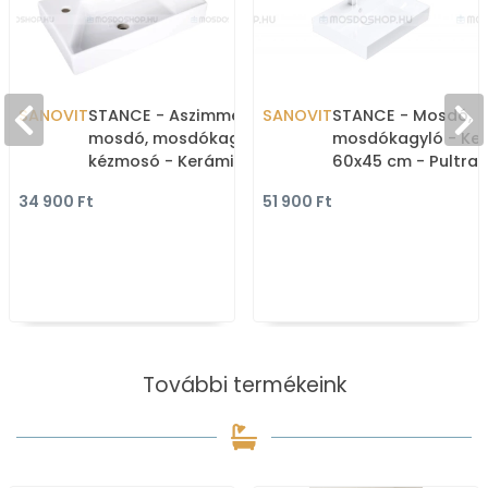
SANOVIT
STANCE - Aszimmetrikus
SANOVIT
STANCE - Mosdó,
mosdó, mosdókagyló, kis
mosdókagyló - Ker
kézmosó - Kerámia,
60x45 cm - Pultra,
55x33 cm, bal csaplyukas
bútorra, falra szer
34 900 Ft
51 900 Ft
- Pultra, bútorra szer
További termékeink