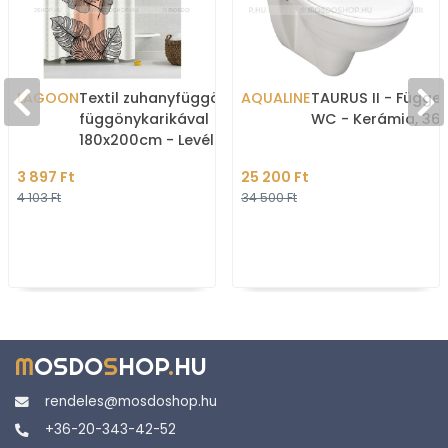
LAGOON
Textil zuhanyfüggöny
AQUALINE
TAURUS II - Függes
függönykarikával
WC - Kerámia, 36
180x200cm - Levél ábra
mintás
3 897 Ft
25 200 Ft
4 103 Ft
34 500 Ft
M
OSDO
S
HOP
.
HU
rendeles@mosdoshop.hu
+36-20-343-42-52