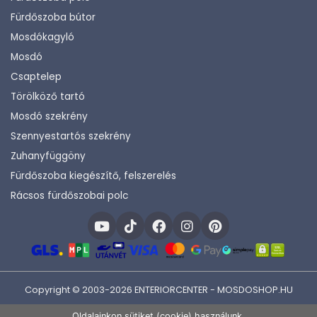
Fürdőszoba bútor
Mosdókagyló
Mosdó
Csaptelep
Törölköző tartó
Mosdó szekrény
Szennyestartós szekrény
Zuhanyfüggöny
Fürdőszoba kiegészítő, felszerelés
Rácsos fürdőszobai polc
Copyright © 2003-2026 ENTERIORCENTER - MOSDOSHOP.HU
Fejlesztette:
KHAM IT
Oldalainkon sütiket (cookie) használunk.