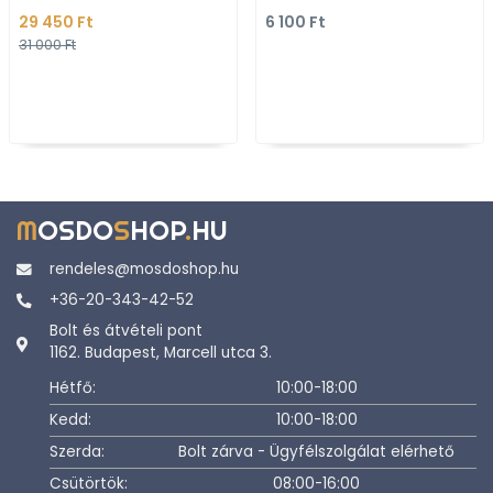
kerámia - Falra
- Lila kerámia, krómoz
29 450 Ft
6 100 Ft
szerelhető
műanyag
31 000 Ft
M
OSDO
S
HOP
.
HU
rendeles@mosdoshop.hu
+36-20-343-42-52
Bolt és átvételi pont
1162. Budapest, Marcell utca 3.
Hétfő:
10:00-18:00
Kedd:
10:00-18:00
Szerda:
Bolt zárva - Ügyfélszolgálat elérhető
Csütörtök:
08:00-16:00