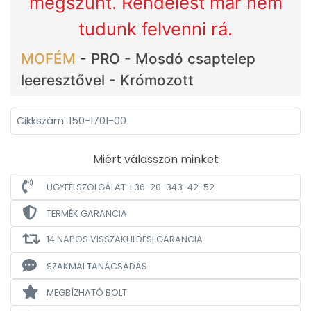
megszűnt. Rendelést már nem
tudunk felvenni rá.
MOFÉM
-
PRO - Mosdó csaptelep
leeresztővel - Krómozott
Cikkszám: 150-1701-00
Miért válasszon minket
ÜGYFÉLSZOLGÁLAT +36-20-343-42-52
TERMÉK GARANCIA
14 NAPOS VISSZAKÜLDÉSI GARANCIA
SZAKMAI TANÁCSADÁS
MEGBÍZHATÓ BOLT