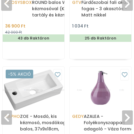
ECOSYSBOX
ROUND balos WC tartály
GTV
Fürdőszobai fali akaszt
kézmosóval (Kombi WC
fogas - 3 akasztós -
tartály és kézmosó)
Matt nikkel
36 900 Ft
1 034 Ft
42 000 Ft
43 db Raktáron
25 db Raktáron
-5% AKCIÓ
SAPHO
ZOE - Mosdó, kis
GEDY
AZALEA -
kézmosó, mosdókagyló,
Folyékonyszappan
balos, 37x9x18cm,
adagoló - Váza formá