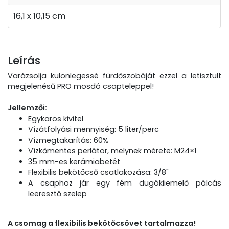
16,1 x 10,15 cm
Leírás
Varázsolja különlegessé fürdőszobáját ezzel a letisztult
megjelenésű PRO mosdó csapteleppel!
Jellemzői:
Egykaros kivitel
Vízátfolyási mennyiség: 5 liter/perc
Vízmegtakarítás: 60%
Vízkőmentes perlátor, melynek mérete: M24×1
35 mm-es kerámiabetét
Flexibilis bekötőcső csatlakozása: 3/8"
A csaphoz jár egy fém dugókiiemelő pálcás
leeresztő szelep
A csomag a flexibilis bekötőcsövet tartalmazza!