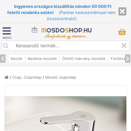
Ingyenes országos kiszállítás minden 50 000 Ft
feletti rendelés estén!
(Partner kedvezménnyel nem
összevonható)
M
OSDO
S
HOP
.
HU
Álomfürdőszoba egy kattintásra...
MENÜ
Akciók
Kerámia mosdók
Öntött márvány mosdók
Fürdőszob
/
Csap, Csaptelep
/
Mosdó csaptelep