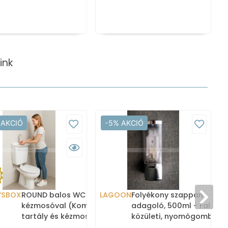
ink
 AKCIÓ
-5% AKCIÓ
YSBOX
ROUND balos WC tartály
LAGOON
Folyékony szappan
kézmosóval (Kombi WC
adagoló, 500ml - Fali,
tartály és kézmosó)
közületi, nyomógombos -
Krómozott műanyag (CR