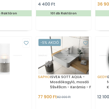
4 400 Ft
36 90
b Raktáron
101 db Raktáron
-5% AKCIÓ
SAPHO
ISVEA SOTT AQUA -
GEDY
G
Mosdókagyló, mosdó
f
59x49cm - Kerámia - Félig
K
beépíthető
77 900 Ft
12 100
82 000 Ft