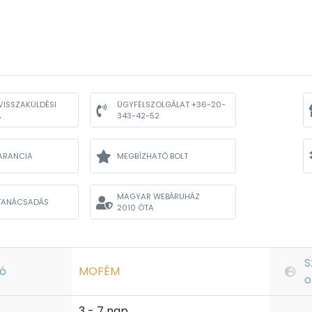
VISSZAKÜLDÉSI
ÜGYFÉLSZOLGÁLAT +36-20-
A
343-42-52
ARANCIA
MEGBÍZHATÓ BOLT
MAGYAR WEBÁRUHÁZ
TANÁCSADÁS
2010 ÓTA
S
ó
MOFÉM
o
3 - 7 nap