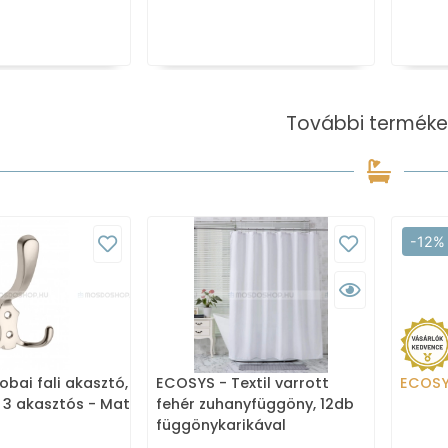
További terméke
-12%
obai fali akasztó,
ECOSYS - Textil varrott
ECOS
 3 akasztós - Matt
fehér zuhanyfüggöny, 12db
függönykarikával
180x200cm