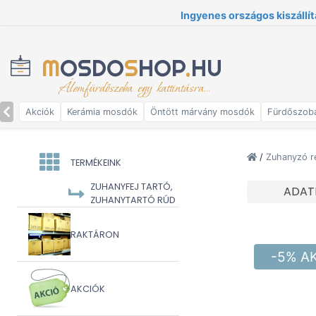
Ingyenes országos kiszállít
M
OSDO
S
HOP
.
HU
Álomfürdőszoba egy kattintásra...
Akciók
Kerámia mosdók
Öntött márvány mosdók
Fürdőszob
/
Zuhanyzó r
TERMÉKEINK
ZUHANYFEJ TARTÓ,
ADAT
ZUHANYTARTÓ RÚD
RAKTÁRON
-5% A
AKCIÓK