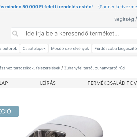
ás minden 50 000 Ft feletti rendelés estén!
(Partner kedvezm
Segítség 
a bútorok
Csaptelepek
Mosdó szerelvények
Fürdőszoba kiegészít
észhez tartozékok, felszerelések
/
Zuhanyfej tartó, zuhanytartó rúd
LAP
LEÍRÁS
TERMÉKCSALÁD TOV
KCIÓ