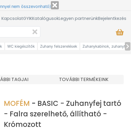
énnyel nem összevonható)
/ Kapcsolat
GYIK
Katalógusok
Legyen partnerünk
Bejelentkezés
ők
WC kiegészítők
Zuhany felszerelések
Zuhanykabinok, zuhanytálc
ÁBBI TAGJAI
TOVÁBBI TERMÉKEINK
MOFÉM
-
BASIC - Zuhanyfej tartó
- Falra szerelhető, állítható -
Krómozott