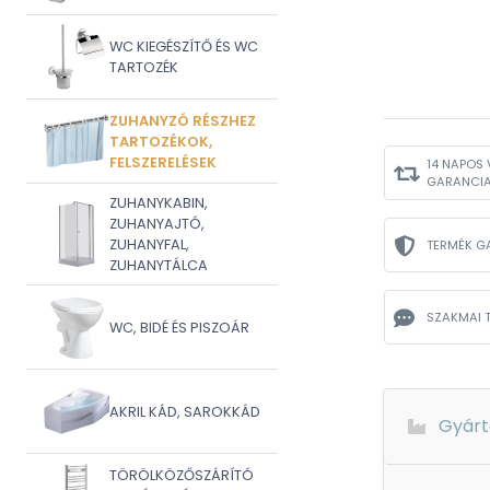
WC KIEGÉSZÍTŐ ÉS WC
TARTOZÉK
ZUHANYZÓ RÉSZHEZ
TARTOZÉKOK,
FELSZERELÉSEK
14 NAPOS 
GARANCI
ZUHANYKABIN,
ZUHANYAJTÓ,
ZUHANYFAL,
TERMÉK G
ZUHANYTÁLCA
SZAKMAI 
WC, BIDÉ ÉS PISZOÁR
AKRIL KÁD, SAROKKÁD
Gyárt
TÖRÖLKÖZŐSZÁRÍTÓ