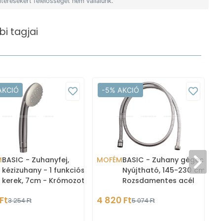
ltérésekért felelősséget nem vállalunk.
i tagjai
AKCIÓ
-5% AKCIÓ
M
BASIC - Zuhanyfej,
MOFÉM
BASIC - Zuhany gégecső -
kézizuhany - 1 funkciós,
Nyújtható, 145-230 cm -
kerek, 7cm - Krómozott
Rozsdamentes acél
Ft
4 820 Ft
3 254 Ft
5 074 Ft