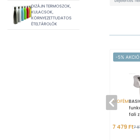
bejelentés né
DIZÁJN TERMOSZOK,
KULACSOK,
KÖRNYEZETTUDATOS
ÉTELTÁROLÓK
-5% AKCIÓ
MOFÉM
BASI
funkc
fali
Króm
7 479 Ft
7 8