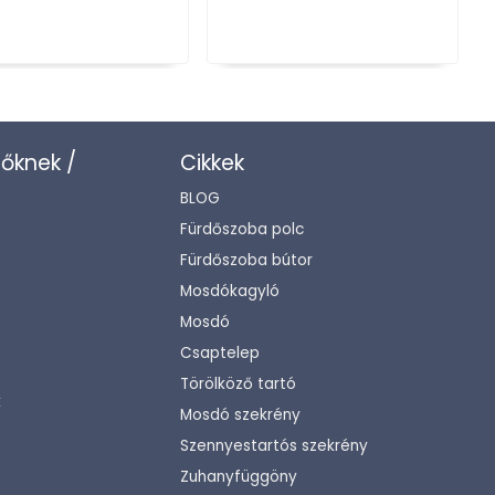
zőknek /
Cikkek
BLOG
Fürdőszoba polc
Fürdőszoba bútor
Mosdókagyló
Mosdó
Csaptelep
Törölköző tartó
k
Mosdó szekrény
Szennyestartós szekrény
Zuhanyfüggöny