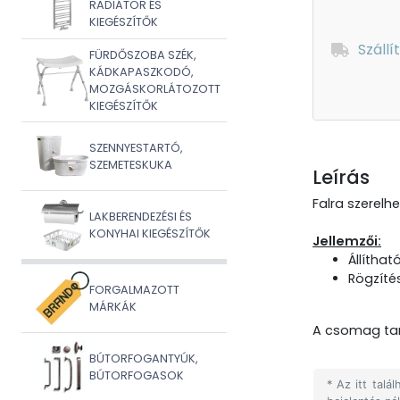
RADIÁTOR ÉS
KIEGÉSZÍTŐK
Szállí
FÜRDŐSZOBA SZÉK,
KÁDKAPASZKODÓ,
MOZGÁSKORLÁTOZOTT
KIEGÉSZÍTŐK
SZENNYESTARTÓ,
SZEMETESKUKA
Leírás
Falra szerelh
LAKBERENDEZÉSI ÉS
KONYHAI KIEGÉSZÍTŐK
Jellemzői:
Állítha
Rögzítés
FORGALMAZOTT
MÁRKÁK
A csomag tar
BÚTORFOGANTYÚK,
BÚTORFOGASOK
* Az itt tal