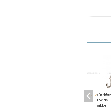
GTV
Fürdősz
fogas -
nikkel