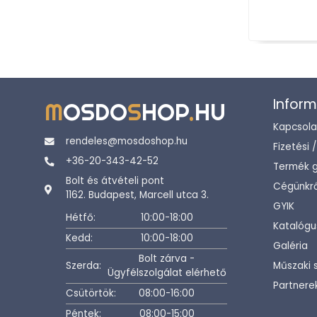
Inform
M
OSDO
S
HOP
.
HU
Kapcsola
rendeles@mosdoshop.hu
Fizetési 
+36-20-343-42-52
Termék g
Bolt és átvételi pont
Cégünkrő
1162. Budapest, Marcell utca 3.
GYIK
Hétfő:
10:00-18:00
Katalógu
Kedd:
10:00-18:00
Galéria
Bolt zárva -
Szerda:
Műszaki 
Ügyfélszolgálat elérhető
Partnere
Csütörtök:
08:00-16:00
Péntek:
08:00-15:00