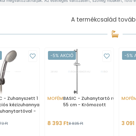
lkül megváltoztathatják. Az esetleges változásért, szöveg hibákért, fotó e
A termékcsalád tovább
-5% AKCIÓ
-5% 
C - Zuhanyszett 1
MOFÉM
BASIC - Zuhanytartó rúd -
MOFÉ
iós kézizuhannyal, fix
55 cm - Krómozott
 zuhanytartóval -
ozott
8 393 Ft
3 091 
73 Ft
8 835 Ft