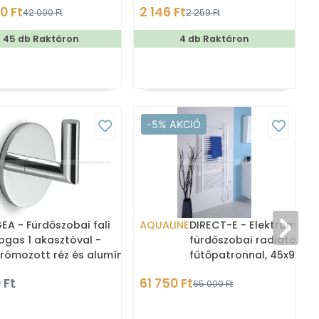
0 Ft
2 146 Ft
42 000 Ft
2 259 Ft
01)
45 db Raktáron
4 db Raktáron
-5% AKCIÓ
EA - Fürdőszobai fali
AQUALINE
DIRECT-E - Elektromos
ogas 1 akasztóval -
fürdőszobai radiátor
rómozott réz és alumínium
fűtőpatronnal, 45x96cm
300W, egyenes - Fehér
 Ft
61 750 Ft
1
65 000 Ft