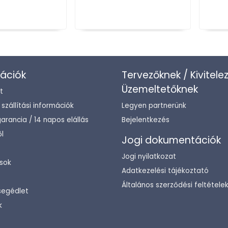
ációk
Tervezőknek / Kivitele
Üzemeltetőknek
t
/ szállítási információk
Legyen partnerünk
arancia / 14 napos elállás
Bejelentkezés
l
Jogi dokumentációk
Jogi nyilatkozat
sok
Adatkezelési tájékoztató
Általános szerződési feltétele
segédlet
k