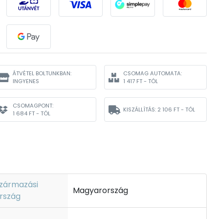
ÁTVÉTEL BOLTUNKBAN:
CSOMAG AUTOMATA:
INGYENES
1 417 FT - TÓL
CSOMAGPONT:
KISZÁLLÍTÁS:
2 106 FT - TÓL
1 684 FT - TÓL
zármazási
Magyarország
rszág