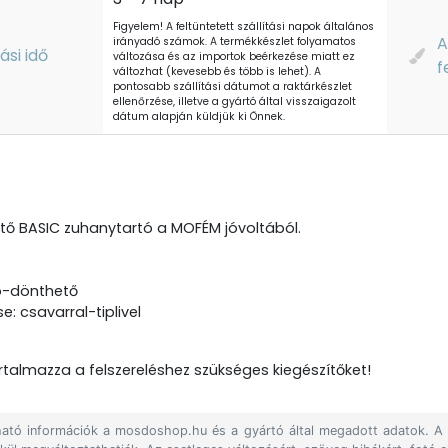
Figyelem! A feltüntetett szállítási napok általános
A
irányadó számok. A termékkészlet folyamatos
tási idő
változása és az importok beérkezése miatt ez
f
változhat (kevesebb és több is lehet). A
pontosabb szállítási dátumot a raktárkészlet
ellenőrzése, illetve a gyártó által visszaigazolt
dátum alapján küldjük ki Önnek.
ető BASIC zuhanytartó a MOFÉM jóvoltából.
tó-dönthető
e: csavarral-tiplivel
talmazza a felszereléshez szükséges kiegészítőket!
álható információk a mosdoshop.hu és a gyártó által megadott adatok. 