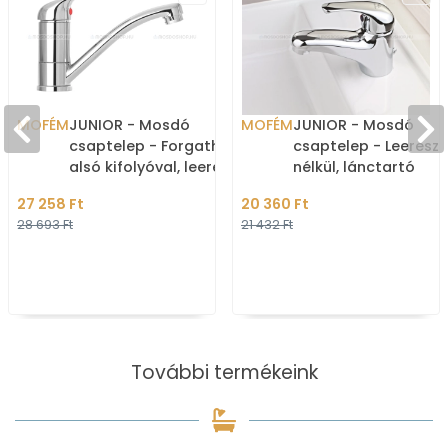
MOFÉM
JUNIOR - Mosdó
MOFÉM
JUNIOR - Mosdó
csaptelep - Forgatható
csaptelep - Leereszt
alsó kifolyóval, leeresztő
nélkül, lánctartó
nélkül - Krómozott
szemmel - Krómozot
27 258 Ft
20 360 Ft
28 693 Ft
21 432 Ft
További termékeink