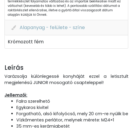
termékkészlet folyamatos változása és az importok beérkezése miatt ez
változhat (kevesebb és több is lehet). A pontosabb szállítási dátumot a
raktárkészlet ellenőrzése, illetve a gyártó által visszaigazolt dátum
alapján küldjük ki Önnek.
Alapanyag - felülete - színe
Krómozott fém
Leírás
Varázsolja különlegessé konyháját ezzel a letisztult
megjelenésű JUNIOR mosogató csapteleppel!
Jellemzői:
Falra szerelhető
Egykaros kivitel
Forgatható, alsó kifolyócső, mely 20 cm-re nyúlik be
Vízkőmentes perlátor, melynek mérete: M24×1
35 mm-es kerámiabetét