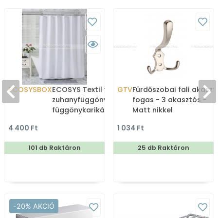
ECOSYSBOX
ECOSYS Textil varrott
GTV
Fürdőszobai fali akaszt
zuhanyfüggöny 12db
fogas - 3 akasztós -
függönykarikával
Matt nikkel
180x200cm -
4 400 Ft
1 034 Ft
Zuhanyfüggöny textil
101 db Raktáron
25 db Raktáron
-20% AKCIÓ