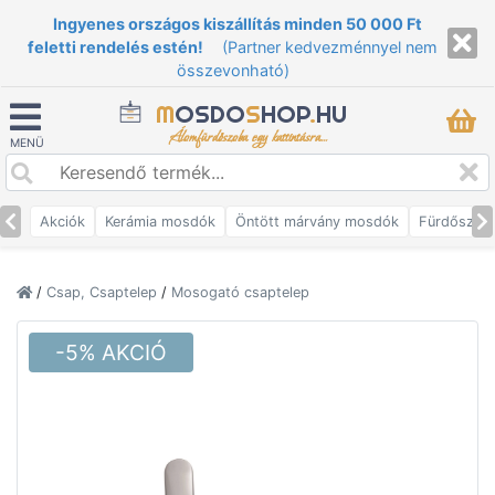
Ingyenes országos kiszállítás minden 50 000 Ft
feletti rendelés estén!
(Partner kedvezménnyel nem
összevonható)
M
OSDO
S
HOP
.
HU
Álomfürdőszoba egy kattintásra...
MENÜ
Akciók
Kerámia mosdók
Öntött márvány mosdók
Fürdőszob
/
Csap, Csaptelep
/
Mosogató csaptelep
-5% AKCIÓ