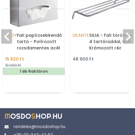
GEDY
Fali papírzsebkendő
DEANTE
SILIA - Fali törölköz
tartó - Polírozott
4 tartórúddal, 61,6 
rozsdamentes acél
Krómozott réz
15 920 Ft
48 900 Ft
19 900 Ft
1 db Raktáron
M
OSDO
S
HOP
.
HU
rendeles@mosdoshop.hu