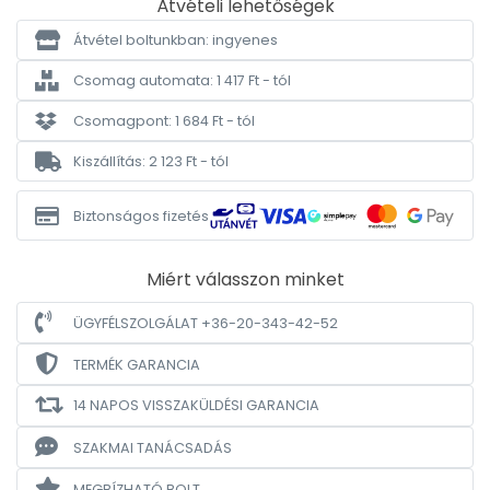
Átvételi lehetőségek
Átvétel boltunkban: ingyenes
Csomag automata: 1 417 Ft - tól
Csomagpont: 1 684 Ft - tól
Kiszállítás: 2 123 Ft - tól
Biztonságos fizetés
Miért válasszon minket
ÜGYFÉLSZOLGÁLAT +36-20-343-42-52
TERMÉK GARANCIA
14 NAPOS VISSZAKÜLDÉSI GARANCIA
SZAKMAI TANÁCSADÁS
MEGBÍZHATÓ BOLT