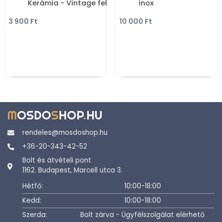
Kerámia - Vintage fehér
inox
3 900 Ft
10 000 Ft
M
OSDO
S
HOP
.
HU
rendeles@mosdoshop.hu
+36-20-343-42-52
Bolt és átvételi pont
1162. Budapest, Marcell utca 3.
Hétfő:
10:00-18:00
Kedd:
10:00-18:00
Szerda:
Bolt zárva - Ügyfélszolgálat elérhető