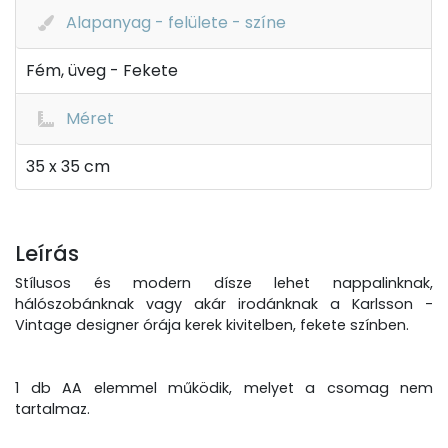
Alapanyag - felülete - színe
Fém, üveg - Fekete
Méret
35 x 35 cm
Leírás
Stílusos és modern dísze lehet nappalinknak,
hálószobánknak vagy akár irodánknak a Karlsson -
Vintage designer órája kerek kivitelben, fekete színben.
1 db AA elemmel működik, melyet a csomag nem
tartalmaz.