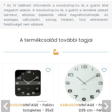
* Az itt található információk a mosdoshop.hu és a gyártó által
megadott adatok. A mosdoshop.hu és a gyártó a termékek adatait
bármikor, előzetes bejelentés nélkül megváltoztathatják. Az
esetleges változásért, szöveg hibákért, fotó eltérésekért
felelősséget nem vállalunk.
A termékcsalád további tagjai
KARLSSON
VINTAGE - Falióra -
KARLSSON
VINTAGE - Falióra,
Szögletes - 35x35 cm -
D35 cm - Fehér, ü