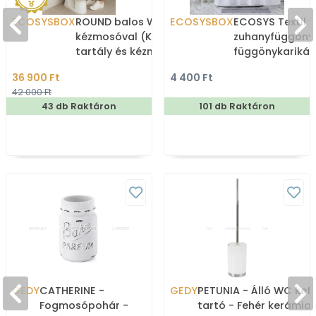
ECOSYSBOX
ROUND balos WC tartály
ECOSYSBOX
ECOSYS Textil v
kézmosóval (Kombi WC
zuhanyfüggöny
tartály és kézmosó)
függönykarikáv
180x200cm -
36 900 Ft
4 400 Ft
Zuhanyfüggöny 
42 000 Ft
43 db Raktáron
101 db Raktáron
GEDY
CATHERINE -
GEDY
PETUNIA - Álló WC kef
Fogmosópohár -
tartó - Fehér kerámia,