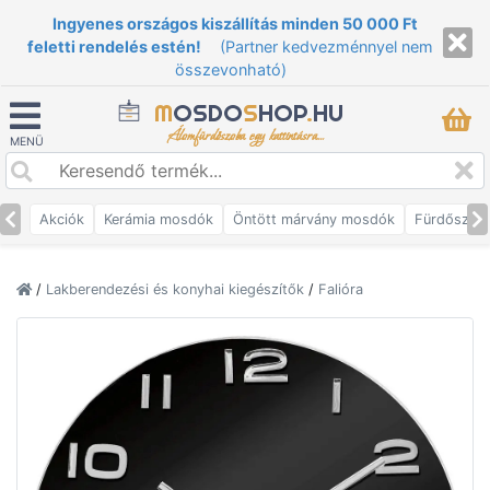
Ingyenes országos kiszállítás minden 50 000 Ft
feletti rendelés estén!
(Partner kedvezménnyel nem
összevonható)
M
OSDO
S
HOP
.
HU
Álomfürdőszoba egy kattintásra...
MENÜ
Akciók
Kerámia mosdók
Öntött márvány mosdók
Fürdőszob
/
Lakberendezési és konyhai kiegészítők
/
Falióra