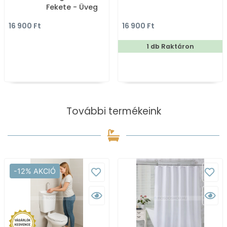
Fekete - Üveg
16 900 Ft
16 900 Ft
1 db Raktáron
További termékeink
-12% AKCIÓ