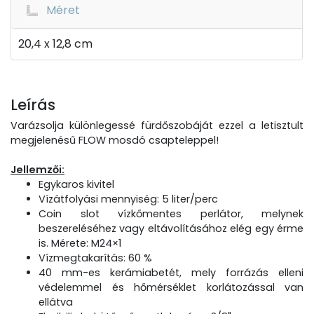
Méret
20,4 x 12,8 cm
Leírás
Varázsolja különlegessé fürdőszobáját ezzel a letisztult
megjelenésű FLOW mosdó csapteleppel!
Jellemzői:
Egykaros kivitel
Vízátfolyási mennyiség: 5 liter/perc
Coin slot vízkőmentes perlátor, melynek
beszereléséhez vagy eltávolításához elég egy érme
is. Mérete: M24×1
Vízmegtakarítás: 60 %
40 mm-es kerámiabetét, mely forrázás elleni
védelemmel és hőmérséklet korlátozással van
ellátva