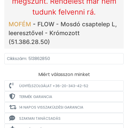
megszűnt. Rendelést már nem
tudunk felvenni rá.
MOFÉM
-
FLOW - Mosdó csaptelep L,
leeresztővel - Krómozott
(51.386.28.50)
Cikkszám: 513862850
Miért válasszon minket
ÜGYFÉLSZOLGÁLAT +36-20-343-42-52
TERMÉK GARANCIA
14 NAPOS VISSZAKÜLDÉSI GARANCIA
SZAKMAI TANÁCSADÁS