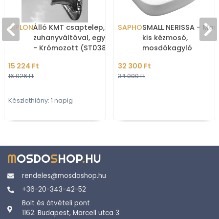
DIPLON
Álló KMT csaptelep,
SAPHO
SMALL NERISSA - Mos
zuhanyváltóval, egykaros
kis kézmosó,
- Krómozott (ST03807-
mosdókagyló
1F)
42x12,5x29cm, kerámi
15 224 Ft
32 300 Ft
Falra szerelhető
16 026 Ft
34 000 Ft
Készlethiány: 1 napig
M
OSDO
S
HOP
.
HU
rendeles@mosdoshop.hu
+36-20-343-42-52
Bolt és átvételi pont
1162. Budapest, Marcell utca 3.