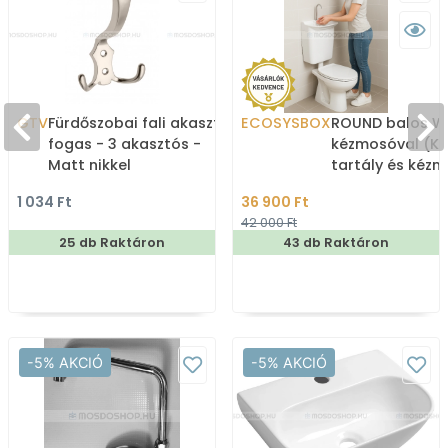
GTV
Fürdőszobai fali akasztó,
ECOSYSBOX
ROUND balos WC
fogas - 3 akasztós -
kézmosóval (K
Matt nikkel
tartály és kéz
1 034 Ft
36 900 Ft
42 000 Ft
25 db Raktáron
43 db Raktáron
-5% AKCIÓ
-5% AKCIÓ