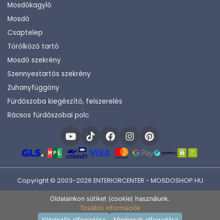
Mosdókagyló
Mosdó
Csaptelep
Törölköző tartó
Mosdó szekrény
Szennyestartós szekrény
Zuhanyfüggöny
Fürdőszoba kiegészítő, felszerelés
Rácsos fürdőszobai polc
Copyright © 2003-2026 ENTERIORCENTER - MOSDOSHOP.HU
Fejlesztette:
KHAM IT
Oldalainkon sütiket (cookie) használunk.
További információk
Termékek raktáron
Kötelezők elfogadása
Mindegyik elfogadása