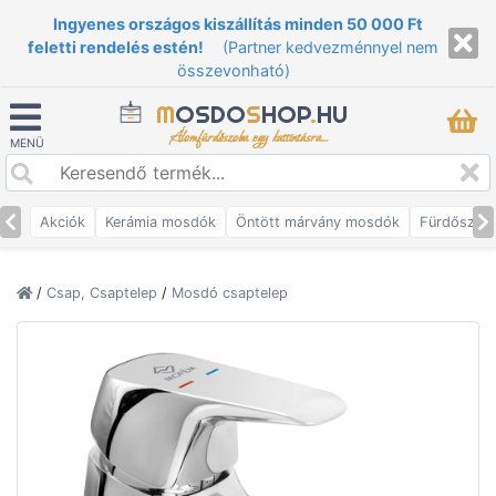
Ingyenes országos kiszállítás minden 50 000 Ft
feletti rendelés estén!
(Partner kedvezménnyel nem
összevonható)
M
OSDO
S
HOP
.
HU
Álomfürdőszoba egy kattintásra...
MENÜ
Akciók
Kerámia mosdók
Öntött márvány mosdók
Fürdőszob
/
Csap, Csaptelep
/
Mosdó csaptelep