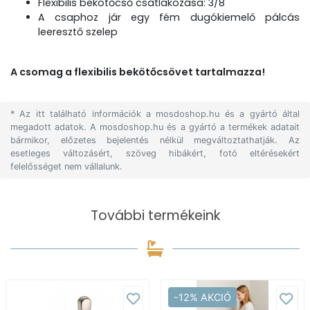
Flexibilis bekötőcső csatlakozása: 3/8"
A csaphoz jár egy fém dugókiemelő pálcás
leeresztő szelep
A csomag a flexibilis bekötőcsövet tartalmazza!
* Az itt található információk a mosdoshop.hu és a gyártó által
megadott adatok. A mosdoshop.hu és a gyártó a termékek adatait
bármikor, előzetes bejelentés nélkül megváltoztathatják. Az
esetleges változásért, szöveg hibákért, fotó eltérésekért
felelősséget nem vállalunk.
További termékeink
-12% AKCIÓ