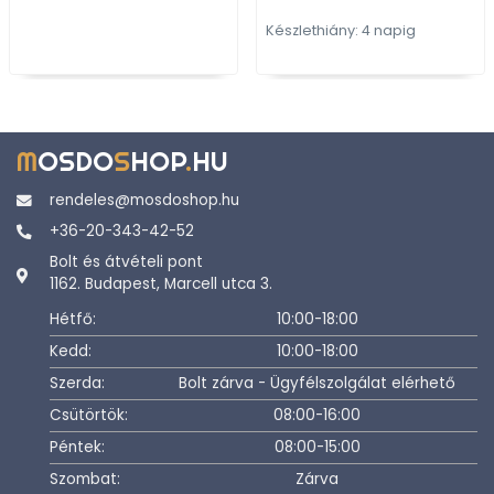
Készlethiány: 4 napig
M
OSDO
S
HOP
.
HU
rendeles@mosdoshop.hu
+36-20-343-42-52
Bolt és átvételi pont
1162. Budapest, Marcell utca 3.
Hétfő:
10:00-18:00
Kedd:
10:00-18:00
Szerda:
Bolt zárva - Ügyfélszolgálat elérhető
Csütörtök:
08:00-16:00
Péntek:
08:00-15:00
Szombat:
Zárva