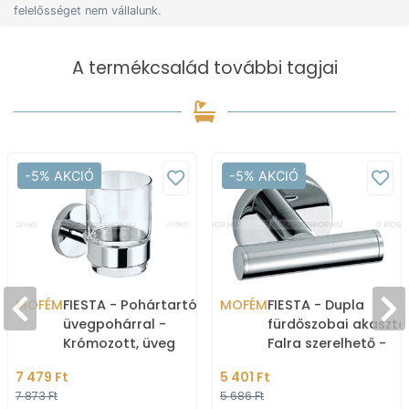
felelősséget nem vállalunk.
A termékcsalád további tagjai
-5% AKCIÓ
-5% AKCIÓ
MOFÉM
FIESTA - Pohártartó
MOFÉM
FIESTA - Dupla
üvegpohárral -
fürdőszobai akasztó
Krómozott, üveg
Falra szerelhető -
Krómozott
7 479 Ft
5 401 Ft
7 873 Ft
5 686 Ft