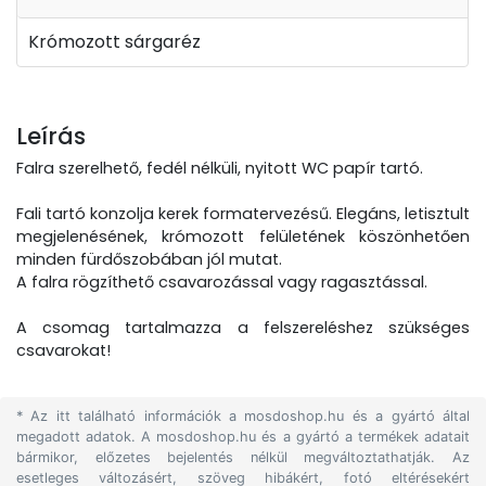
Krómozott sárgaréz
Leírás
Falra szerelhető, fedél nélküli, nyitott WC papír tartó.
Fali tartó konzolja kerek formatervezésű. Elegáns, letisztult
megjelenésének, krómozott felületének köszönhetően
minden fürdőszobában jól mutat.
A falra rögzíthető csavarozással vagy ragasztással.
A csomag tartalmazza a felszereléshez szükséges
csavarokat!
* Az itt található információk a mosdoshop.hu és a gyártó által
megadott adatok. A mosdoshop.hu és a gyártó a termékek adatait
bármikor, előzetes bejelentés nélkül megváltoztathatják. Az
esetleges változásért, szöveg hibákért, fotó eltérésekért