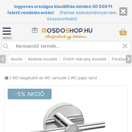
Ingyenes országos kiszállítás minden 50 000 Ft
feletti rendelés estén!
(Partner kedvezménnyel nem
összevonható)
M
OSDO
S
HOP
.
HU
Álomfürdőszoba egy kattintásra...
MENÜ
Akciók
Kerámia mosdók
Öntött márvány mosdók
Fürdőszob
/
WC kiegészítő és WC tartozék
/
WC papír tartó
-5% AKCIÓ