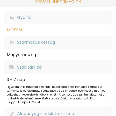
TERMÉK INFORMÁCIÓK
Gyártó
MOFÉM
Származási ország
Magyarország
Szállítási idő
3 - 7 nap
Figyelem! A feltüntetett szállítási napok általános irányadó számok. A
termékkészlet folyamatos változása és az importok beérkezése miatt ez
változhat (kevesebb és több is lehet). A pontosabb szállítási dátumot a
raktárkészlet ellenőrzése, illetve a gyártó által visszaigazolt dátum
alapján küldjük ki Önnek.
Alapanyag - felülete - színe