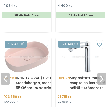
180x200cm
1 034 Ft
4 400 Ft
25 db Raktáron
101 db Raktáron
-5% AKCIÓ
-5% AKCIÓ
SAPHO
INFINITY OVAL (ISVEA) -
DIPLON
Magasított mosdó
Mosdókagyló, mosdó
csaptelep leeresztő
55x36cm, lazac színű -
nélkül - Krómozott
Pultra, bútorra
(ST2012-1)
103 550 Ft
21 715 Ft
szerelhető - Kerám
109 000 Ft
22 858 Ft