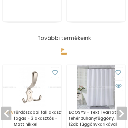
További termékeink
GTV
Fürdőszobai fali akasztó,
ECOSYS - Textil varrott
fogas - 3 akasztós -
fehér zuhanyfüggöny,
Matt nikkel
12db függönykarikával