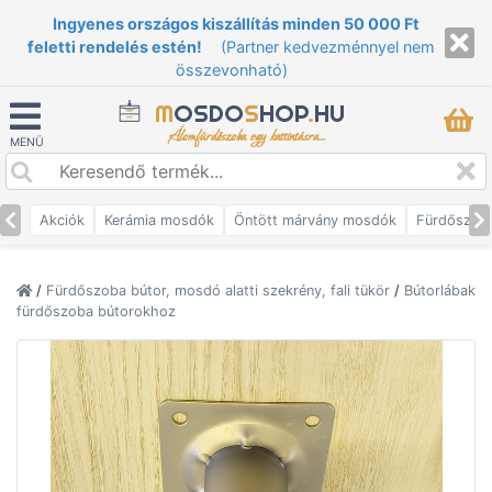
Ingyenes országos kiszállítás minden 50 000 Ft
feletti rendelés estén!
(Partner kedvezménnyel nem
összevonható)
M
OSDO
S
HOP
.
HU
Álomfürdőszoba egy kattintásra...
MENÜ
Akciók
Kerámia mosdók
Öntött márvány mosdók
Fürdőszob
/
Fürdőszoba bútor, mosdó alatti szekrény, fali tükör
/
Bútorlábak
fürdőszoba bútorokhoz