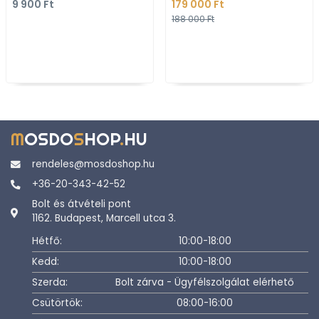
9 900 Ft
179 000 Ft
Fehér-kék pöttyös
bútorba süllyeszthet
188 000 Ft
mintázatú
falr
M
OSDO
S
HOP
.
HU
rendeles@mosdoshop.hu
+36-20-343-42-52
Bolt és átvételi pont
1162. Budapest, Marcell utca 3.
Hétfő:
10:00-18:00
Kedd:
10:00-18:00
Szerda:
Bolt zárva - Ügyfélszolgálat elérhető
Csütörtök:
08:00-16:00