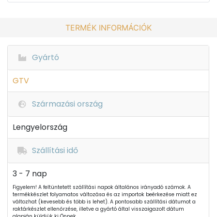
TERMÉK INFORMÁCIÓK
Gyártó
GTV
Származási ország
Lengyelország
Szállítási idő
3 - 7 nap
Figyelem! A feltüntetett szállítási napok általános irányadó számok. A
termékkészlet folyamatos változása és az importok beérkezése miatt ez
változhat (kevesebb és több is lehet). A pontosabb szállítási dátumot a
raktárkészlet ellenőrzése, illetve a gyártó által visszaigazolt dátum
alapján küldjük ki Önnek.