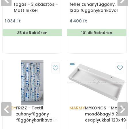
fogas - 3 akasztós -
fehér zuhanyfüggöny,
Matt nikkel
12db függönykarikával
180x200cm
1 034 Ft
4 400 Ft
25 db Raktáron
101 db Raktáron
GEDY
FRIZZ - Textil
MARMY
MYKONOS - Mosdó,
zuhanyfüggöny
mosdókagyló 2
függönykarikával -
csaplyukkal 120x49c
180x200 cm - Szövet -
szögletes - Pultba,